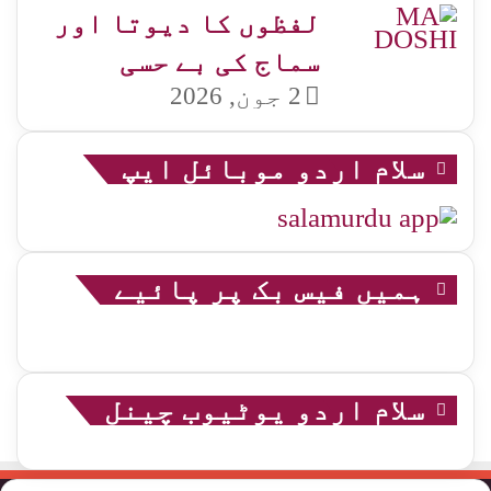
لفظوں کا دیوتا اور
سماج کی بے حسی
2 جون, 2026
سلام اردو موبائل ایپ
ہمیں فیس بک پر پائیے
سلام اردو یوٹیوب چینل