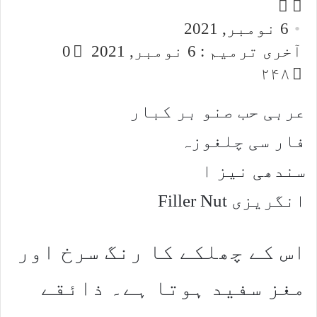
Follow
Send
an
on
6 نومبر, 2021
email
X
آخری ترمیم : 6 نومبر, 2021
0
۲۴۸
عربی حب صنو بر کبار
فار سی چلغوزہ
سندھی نیز ا
انگریزی Filler Nut
اس کے چھلکے کا رنگ سرخ اور
مغز سفید ہوتا ہے۔ ذائقے