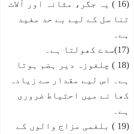
(16 ) یہ جگر، مثانہ اور آلات
تنا سل کے لیے بے حد مفید
ہے۔
(17)سدے کھولتا ہے۔
(18 ) چلغوزہ دیر ہضم ہوتا
ہے۔ اس لیے مقدار سے زیادہ
کھا نے میں احتیاط ضروری
ہے۔
(19 ) بلغمی مزاج والوں کے