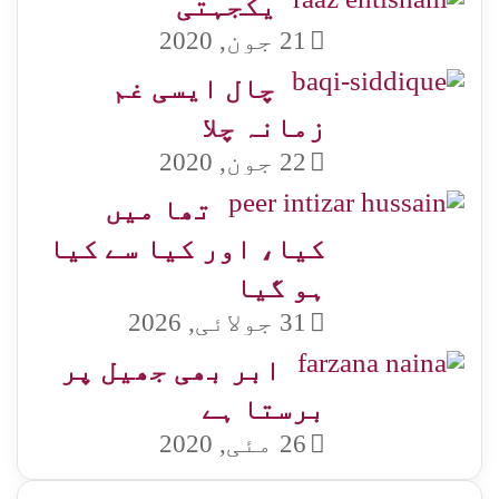
یکجہتی
21 جون, 2020
چال ایسی غم
زمانہ چلا
22 جون, 2020
تھا میں
کیا، اور کیا سے کیا
ہو گیا
31 جولائی, 2026
ابر بھی جھیل پر
برستا ہے
26 مئی, 2020