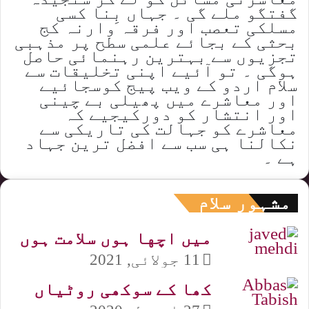
گفتگو ملے گی ۔ جہاں بِنا کسی
مسلکی تعصب اور فرقہ وارنہ کج
بحثی کے بجائے علمی سطح پر مذہبی
تجزیوں سے بہترین رہنمائی حاصل
ہوگی ۔ تو آئیے اپنی تخلیقات سے
سلام اردو کے ویب پیج کوسجائیے
اور معاشرے میں پھیلی بے چینی
اور انتشار کو دورکیجیے کہ
معاشرے کو جہالت کی تاریکی سے
نکالنا ہی سب سے افضل ترین جہاد
ہے ۔
مشہور سلام
میں اچها ہوں سلامت ہوں
11 جولائی, 2021
کھا کے سوکھی روٹیاں