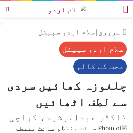
مینو
تل
سرورق
|
سلام اردو سپیشل
سلام اردو سپیشل
صحت کے کالم
چلغوزہ کھائیں سردی
سے لطف اٹھائیں
ڈاکٹر عبدالرشید، کراچی
سائٹ منتظم