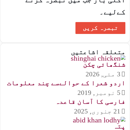
کےلیے۔
متعلقہ اشاعتیں
شنگھائی چکن
3 مئی, 2026
اردو شعرا کے حوالےسے چند معلومات
5 نومبر, 2019
فارسی کا آسان قاعدہ
21 جنوری, 2025
پتہ