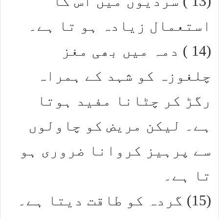
(13 ) سردیوں میں اس کا
استعمال زیادہ ہو تا ہے۔
(14 ) دمہ میں بھی مغز
چلغوزہ کو شہد کے ہمراہ
رگڑ کر چٹانا مفید ہوتا
ہے۔ لیکن مریض کو چاولوں
سے پرہیز کروانا ضروری ہو
تا ہے۔
(15) گردہ کو طاقت دیتا ہے۔