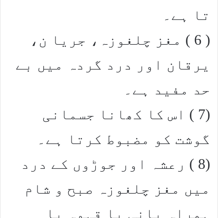
تا ہے۔
( 6 ) مغز چلغوزہ، جریا ن،
یرقان اور درد گردہ میں بے
حد مفید ہے۔
(7 ) اس کا کھانا جسمانی
گوشت کو مضبوط کرتا ہے۔
(8 ) رعشہ اور جوڑوں کے درد
میں مغز چلغوزہ صبح و شام
ہمراہ پانی یا قہوہ یا