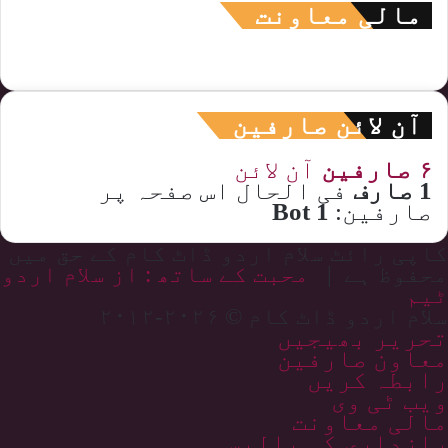
مالی معاونت
آن لائن صارفین
۶ صارفین
آن لائن
1 صارف
فی الحال اس صفحہ پر
صارفین:
1 Bot
کاپی رائٹ سلام اردو ڈاٹ کام کے حق میں
محفوظ ہے |
محبت کے ساتھ : از سلام اردو
ٹیم
سلام اردو ڈاٹ کام © ۲۰۲۶-۲۰۱۲
تحریر بھیجیں
معاون صارفین
رابطہ کریں
ویب ٹی وی
مالی معاونت
رازداری کی پالیسی