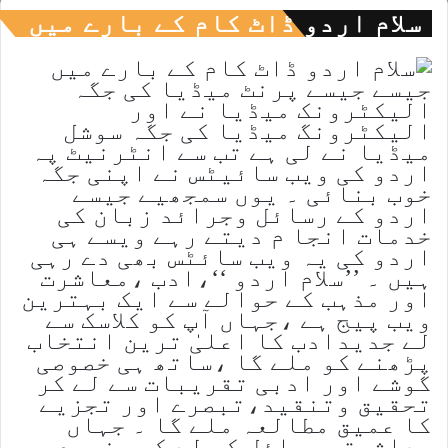
سلام اردو ڈاٹ کام کے بارے میں
جیسے جیسے پرنٹ میڈیا کی جگہ
الیکٹرونک میڈیا نے اور
الیکٹرونگ میڈیا کی جگہ سوشل
میڈیا نے لی ہے تب سے انٹرنیٹ پہ
اردو کی ویب سائیٹس نے اپنی جگہ
خوب بنائی ۔ یوں سمجھیے جیسے
اردو کے رسائل وجرائد زبان کی
خدمات انجا م دیتے رہے ویسے ہی
اردو کی یہ ویب سائٹس بھی دے رہی
ہیں ۔ ’’سلام اردو ‘‘،ادب ،معاشرت
اور مذہب کے حوالے سے ایک بہترین
ویب پیج ہے ،جہاں آپ کو کلاسک سے
لے جدیدادب کا اعلیٰ ترین انتخاب
پڑھنے کو ملے گا ،ساتھ ہی خصوصی
گوشے اور ادبی تقریبات سے لے کر
تحقیق وتنقید،تبصرے اور تجزیے
کا عمیق مطالعہ ملے گا ۔ جہاں
معاشرتی مسائل کو لے کر سنجیدہ