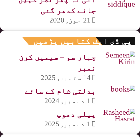
جانے کدھر گئی
21 جون, 2020
پی ڈی ایف کتابیں پڑھیں
چہار سو – سیمیں کرن
نمبر
14 ستمبر, 2025
بدلتی شام کے سائے
1 دسمبر, 2024
پیلی دھوپ
1 دسمبر, 2025