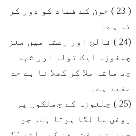
( 23 ) خون کے فساد کو دور کر
تا ہے۔
(24 ) فالج اور رعشہ میں مغز
چلغوزہ ایک تولہ اور شہد
چھ ماشہ ملا کر کھلا نا بے حد
مفید ہے۔
(25 ) چلغوزہ کے چھلکوں پر
روغن سا لگا ہوتا ہے۔ جو
چھیلتے وقت مغز کے ساتھ لگ