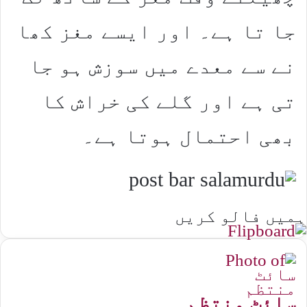
جا تا ہے۔ اور ایسے مغز کھا
نے سے معدے میں سوزش ہو جا
تی ہے اور گلے کی خراش کا
بھی احتمال ہوتا ہے۔
ہمیں فالو کریں
سائٹ منتظم