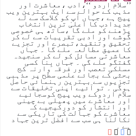
’’سلام اردو ‘‘،ادب ،معاشرت اور
مذہب کے حوالے سے ایک بہترین ویب
پیج ہے ،جہاں آپ کو کلاسک سے لے
جدیدادب کا اعلیٰ ترین انتخاب
پڑھنے کو ملے گا ،ساتھ ہی خصوصی
گوشے اور ادبی تقریبات سے لے کر
تحقیق وتنقید،تبصرے اور تجزیے
کا عمیق مطالعہ ملے گا ۔ جہاں
معاشرتی مسائل کو لے کر سنجیدہ
گفتگو ملے گی ۔ جہاں بِنا کسی
مسلکی تعصب اور فرقہ وارنہ کج
بحثی کے بجائے علمی سطح پر مذہبی
تجزیوں سے بہترین رہنمائی حاصل
ہوگی ۔ تو آئیے اپنی تخلیقات سے
سلام اردوکے ویب پیج کوسجائیے
اور معاشرے میں پھیلی بے چینی
اور انتشار کو دورکیجیے کہ
معاشرے کو جہالت کی تاریکی سے
نکالنا ہی سب سے افضل ترین جہاد
ہے ۔
YouTube
Facebook
Website
X