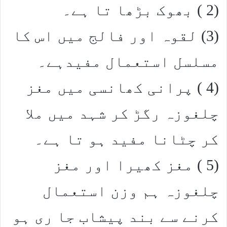
(2 ) بھوک بڑھا تا ہے۔
(3) لقوہ اور فالج میں اس کا
مسلسل استعمال مفیدہے۔
(4 ) پرانی کھانسی میں مغز
چلغوزہ رگڑ کر شہد میں ملا
کر چٹانا مفید ہو تا ہے۔
(5 ) مغز کھیرا اور مغز
چلغوزہ ہم وزن استعمال
کرنے سے بند پیشاب جا ری ہو