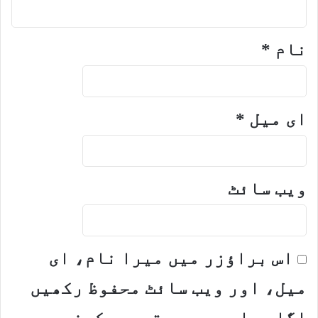
نام
*
ای میل
*
ویب‌ سائٹ
اس براؤزر میں میرا نام، ای
میل، اور ویب سائٹ محفوظ رکھیں
اگلی بار جب میں تبصرہ کرنے