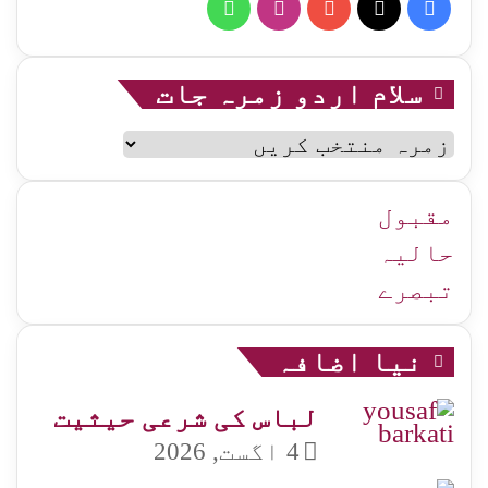
WhatsApp
Instagram
YouTube
Facebook
X
سلام اردو زمرہ جات
سلام
اردو
زمرہ
جات
مقبول
حالیہ
تبصرے
نیا اضافہ
لباس کی شرعی حیثیت
4 اگست, 2026