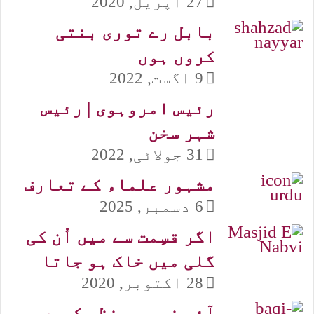
27 اپریل, 2020
بابل رے توری بنتی
کروں ہوں
9 اگست, 2022
رئیس امروہوی | رئیس
شہر سخن
31 جولائی, 2022
مشہور علماء کے تعارف
6 دسمبر, 2025
اگر قسِمت سے میں اُن کی
گلی میں خاک ہو جاتا
28 اکتوبر, 2020
آئی نہ پھر نظر کہیں