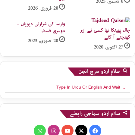
6 دسمبر, 2025
20 فروری, 2026
وارسا کی شرارتی دیویاں –
جال پھینکا تھا کسی نے اور
دوسری قسط
کھنچتے آ گئے
20 جنوری, 2025
27 اکتوبر, 2020
سلام اردو سرچ انجن
Search
for:
سلام اردو سماجی رابطے
WhatsApp
Instagram
YouTube
X
Facebook