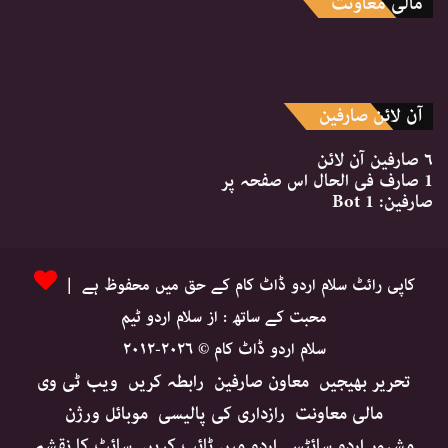
مالی معاونت
آن لائن صارفین
۶ صارفین
آن لائن
1 صارف
فی الحال اس صفحہ پر
صارفین:
1 Bot
کاپی رائٹ سلام اردو ڈاٹ کام کے حق میں محفوظ ہے |
محبت کے ساتھ : از سلام اردو ٹیم
سلام اردو ڈاٹ کام © ۲۰۲۶-۲۰۱۲
تحریر بھیجیں
معاون صارفین
رابطہ کریں
ویب ٹی وی
مالی معاونت
رازداری کی پالیسی
موبائل ورژن
مشہور اردو سائٹس
اردو میں ٹائپ کریں
سائٹ کا نقشہ