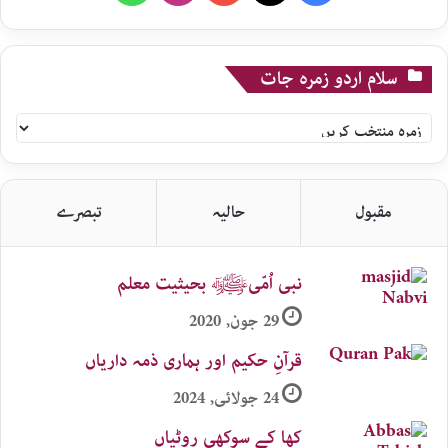
سلام اردو زمرہ جات
سلام
اردو
زمرہ
جات
مقبول
حالیہ
تبصرے
نبی اُمّیﷺ بحیثیت معلم
29 جون, 2020
قرآنِ حکیم اور ہماری ذمہ داریاں
24 جولائی, 2024
کھا کے سوکھی روٹیاں