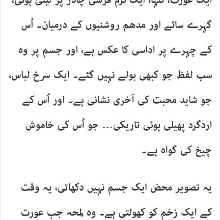
ایک عورت، تنہا، ایک نرم فرشی چادر پر لیٹی ہوئی،
گہرے سائے اور مدھم روشنیوں کے درمیان۔ اُس
کے چہرے پر اداسی کا عکس ہے، اور جسم پر وہ
سب لفظ جو کبھی بولے نہیں گئے۔ ایک سرخ لباس،
جو شاید محبت کی آخری نشانی ہے۔ اور اُس کے
اردگرد پھیلی ہوئی تاریکی… جو اُس کی خاموش
چیخ کی گواہ ہے۔
یہ تصویر محض ایک جسم نہیں دکھاتی، یہ وقت
کے ایک زخم کو کھولتی ہے۔ وہ لمحہ جب عورت