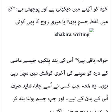
خود کو آئینے میں دیکھتی ہے اور پوچھتی ہے: "کیا
میں فقط جسم ہوں؟ یا میری روح کا بھی کوئی
حوالہ باقی ہے؟” اُس کی بند پلکیں، جیسے ماضی
کے درد کو سہنے کی آخری کوشش میں مچل رہی
ہوں۔ وہ لمحہ جب کسی نے اُسے چاہا، شاید صرف
اُس کے بدن کے لیے۔ اور جب جسم بولنا بند کر
دے، تب روح چیخنے لگتی ہے۔