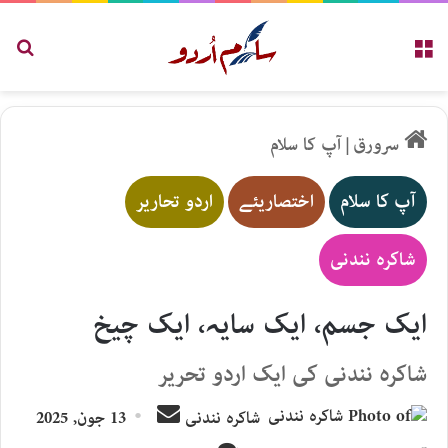
مینو
تلاش
سرورق
|
آپ کا سلام
آپ کا سلام
اختصاریئے
اردو تحاریر
شاکرہ نندنی
ایک جسم، ایک سایہ، ایک چیخ
شاکرہ نندنی کی ایک اردو تحریر
Send
شاکرہ نندنی
13 جون, 2025
an