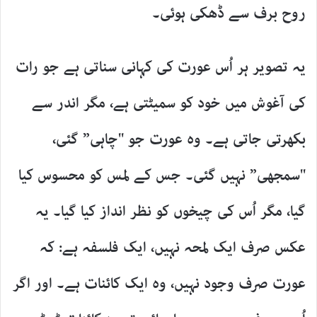
روح برف سے ڈھکی ہوئی۔
یہ تصویر ہر اُس عورت کی کہانی سناتی ہے جو رات
کی آغوش میں خود کو سمیٹتی ہے، مگر اندر سے
بکھرتی جاتی ہے۔ وہ عورت جو "چاہی” گئی،
"سمجھی” نہیں گئی۔ جس کے لمس کو محسوس کیا
گیا، مگر اُس کی چیخوں کو نظر انداز کیا گیا۔ یہ
عکس صرف ایک لمحہ نہیں، ایک فلسفہ ہے: کہ
عورت صرف وجود نہیں، وہ ایک کائنات ہے۔ اور اگر