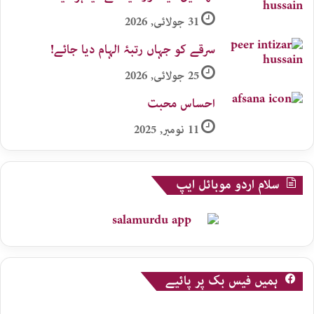
31 جولائی, 2026
سرقے کو جہاں رتبۂ الہام دیا جائے!
25 جولائی, 2026
احساس محبت
11 نومبر, 2025
سلام اردو موبائل ایپ
ہمیں فیس بک پر پائیے