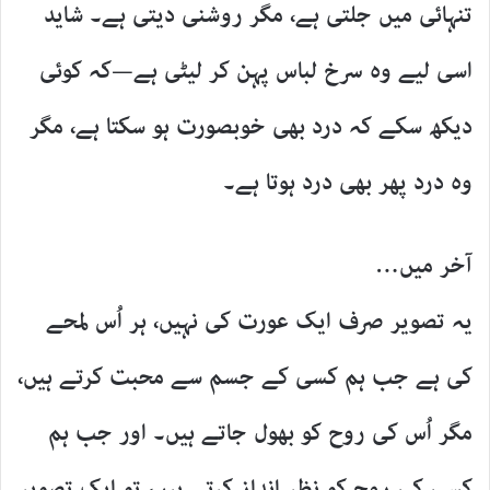
تنہائی میں جلتی ہے، مگر روشنی دیتی ہے۔ شاید
اسی لیے وہ سرخ لباس پہن کر لیٹی ہے—کہ کوئی
دیکھ سکے کہ درد بھی خوبصورت ہو سکتا ہے، مگر
وہ درد پھر بھی درد ہوتا ہے۔
آخر میں…
یہ تصویر صرف ایک عورت کی نہیں، ہر اُس لمحے
کی ہے جب ہم کسی کے جسم سے محبت کرتے ہیں،
مگر اُس کی روح کو بھول جاتے ہیں۔ اور جب ہم
کسی کی روح کو نظر انداز کرتے ہیں، تو ایک تصویر