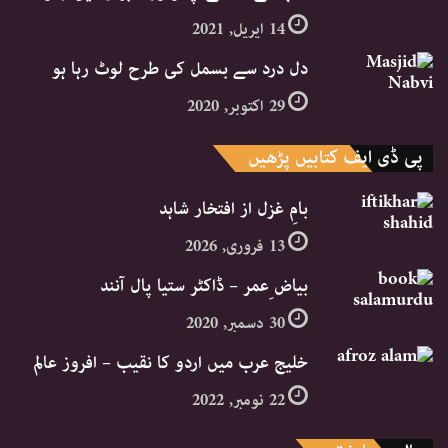
14 اپریل, 2021
دل درد سے بسمل کی طرح لوٹ رہا ہو
29 اکتوبر, 2020
پی ڈی ایف کتابیں پڑھیں
بامِ غزل از افتخار شاہد
13 فروری, 2026
بیاض ِعمر – ڈاکٹر ستیا پال آنند
30 دسمبر, 2020
خلیج عرب میں اردو کا نقیب – افروز عالم
22 نومبر, 2022