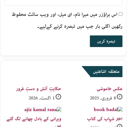
اس براؤزر میں میرا نام، ای میل، اور ویب سائٹ محفوظ
رکھیں اگلی بار جب میں تبصرہ کرنے کےلیے۔
متعلقہ اشاعتیں
عکسِ خاموشی
حکایتِ آتش و دستِ غرور
8 فروری, 2025
1 اگست, 2026
اختر شہاب کی کتاب
ویرانی کے بادل چھانے لگ گئے
ہیں