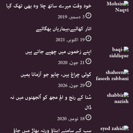
خود وقت میرے ساتھ چلا وہ بھی تھک گیا
3 دسمبر, 2019
انار کھائیے،بیماریاں بھگائیے
19 اکتوبر, 2021
اپنے زخموں میں چھپے جاتے ہیں
21 جون, 2020
کوئی چراغ ہیں، چاہو جو آزمانا ہمیں
29 جون, 2026
سُنا کے رنج و الم مجھ کو اُلجھنوں میں نہ
ڈال
18 نومبر, 2020
سب کے سامنے اپناؤ ورنہ بھاڑ میں جاؤ