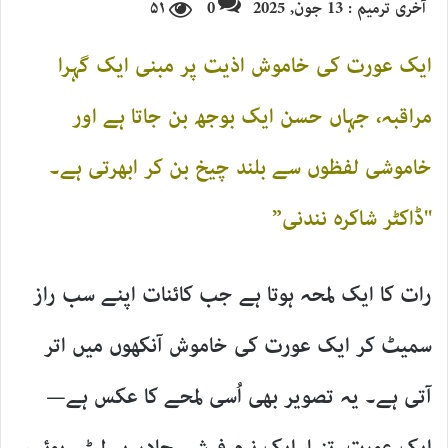
آخری ترمیم : 13 جون, 2025
0
۵۱
email
ایک عورت کی خاموش اذیت پر مبنی ایک گہرا
مراقبہ، جہاں حسن ایک بوجھ بن جاتا ہے اور
خاموشی لفظوں سے بلند چیخ بن کر ابھرتی ہے۔
"ڈاکٹر شاکرہ نندنی”
رات کا ایک لمحہ ہوتا ہے جب کائنات اپنے سب راز
سمیٹ کر ایک عورت کی خاموش آنکھوں میں اتر
آتی ہے۔ یہ تصویر بھی اُسی لمحے کا عکس ہے—