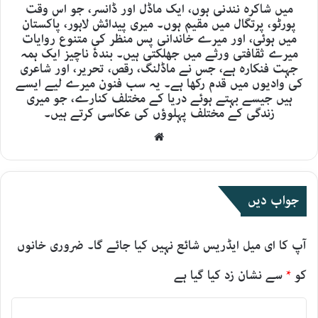
میں شاکرہ نندنی ہوں، ایک ماڈل اور ڈانسر، جو اس وقت
پورٹو، پرتگال میں مقیم ہوں۔ میری پیدائش لاہور، پاکستان
میں ہوئی، اور میرے خاندانی پس منظر کی متنوع روایات
میرے ثقافتی ورثے میں جھلکتی ہیں۔ بندۂ ناچیز ایک ہمہ
جہت فنکارہ ہے، جس نے ماڈلنگ، رقص، تحریر، اور شاعری
کی وادیوں میں قدم رکھا ہے۔ یہ سب فنون میرے لیے ایسے
ہیں جیسے بہتے ہوئے دریا کے مختلف کنارے، جو میری
زندگی کے مختلف پہلوؤں کی عکاسی کرتے ہیں۔
Website
جواب دیں
آپ کا ای میل ایڈریس شائع نہیں کیا جائے گا۔
ضروری خانوں
کو
*
سے نشان زد کیا گیا ہے
ت