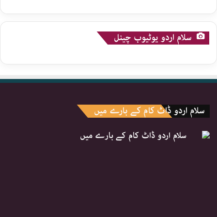
سلام اردو یوٹیوب چینل
سلام اردو ڈاٹ کام کے بارے میں