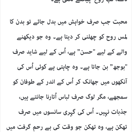
محبت جب صرف خواہش میں بدل جائے تو بدن کا
لمس روح کو چھلنی کر دیتا ہے۔ وہ جو دیکھنے
والے کے لیے "حسن” ہے، اُس کے لیے شاید صرف
"بوجھ” بن جاتا ہے۔ وہ چاہتی ہے کوئی اُس کی
آنکھوں میں جھانک کر اُس کے اندر کے طوفان کو
سمجھے، مگر لوگ صرف لباس اُتارنا جانتے ہیں،
جذبات نہیں۔ اُس کی گہری سانسوں میں صرف
تھکن ہے، وہ تھکن جو وقت کی بے رحم گرفت میں