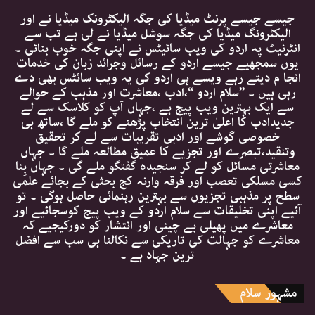
جیسے جیسے پرنٹ میڈیا کی جگہ الیکٹرونک میڈیا نے اور
الیکٹرونگ میڈیا کی جگہ سوشل میڈیا نے لی ہے تب سے
انٹرنیٹ پہ اردو کی ویب سائیٹس نے اپنی جگہ خوب بنائی ۔
یوں سمجھیے جیسے اردو کے رسائل وجرائد زبان کی خدمات
انجا م دیتے رہے ویسے ہی اردو کی یہ ویب سائٹس بھی دے
رہی ہیں ۔ ’’سلام اردو ‘‘،ادب ،معاشرت اور مذہب کے حوالے
سے ایک بہترین ویب پیج ہے ،جہاں آپ کو کلاسک سے لے
جدیدادب کا اعلیٰ ترین انتخاب پڑھنے کو ملے گا ،ساتھ ہی
خصوصی گوشے اور ادبی تقریبات سے لے کر تحقیق
وتنقید،تبصرے اور تجزیے کا عمیق مطالعہ ملے گا ۔ جہاں
معاشرتی مسائل کو لے کر سنجیدہ گفتگو ملے گی ۔ جہاں بِنا
کسی مسلکی تعصب اور فرقہ وارنہ کج بحثی کے بجائے علمی
سطح پر مذہبی تجزیوں سے بہترین رہنمائی حاصل ہوگی ۔ تو
آئیے اپنی تخلیقات سے سلام اردو کے ویب پیج کوسجائیے اور
معاشرے میں پھیلی بے چینی اور انتشار کو دورکیجیے کہ
معاشرے کو جہالت کی تاریکی سے نکالنا ہی سب سے افضل
ترین جہاد ہے ۔
مشہور سلام