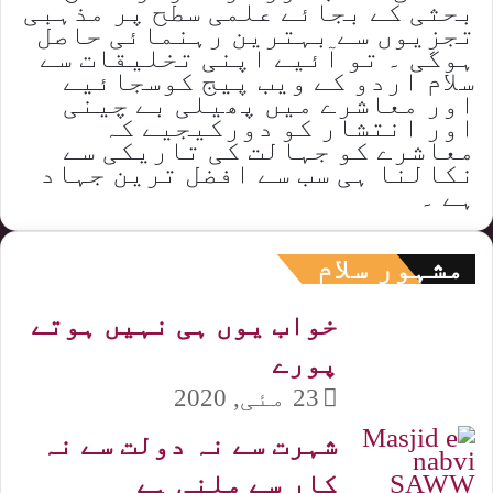
بحثی کے بجائے علمی سطح پر مذہبی
تجزیوں سے بہترین رہنمائی حاصل
ہوگی ۔ تو آئیے اپنی تخلیقات سے
سلام اردو کے ویب پیج کوسجائیے
اور معاشرے میں پھیلی بے چینی
اور انتشار کو دورکیجیے کہ
معاشرے کو جہالت کی تاریکی سے
نکالنا ہی سب سے افضل ترین جہاد
ہے ۔
مشہور سلام
خواب یوں ہی نہیں ہوتے
پورے
23 مئی, 2020
شہرت سے نہ دولت سے نہ
کار سے ملنی ہے