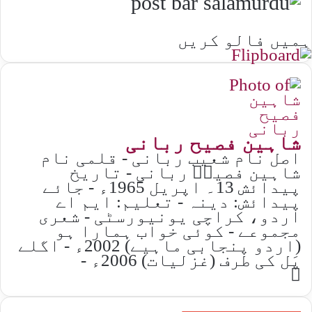
ہمیں فالو کریں
شاہین فصیح ربانی
اصل نام شعیب ربانی - قلمی نام
شاہین فصیحؔ ربانی - تاریخ
پیدائش 13۔ اپریل 1965ء - جائے
پیدائش: دینہ - تعلیم: ایم اے
اردو، کراچی یونیورسٹی - شعری
مجموعے - کوئی خواب ہمارا ہو
(اردو پنجابی ماہیے) 2002ء - اگلے
پَل کی طرف (غزلیات) 2006ء -
Website