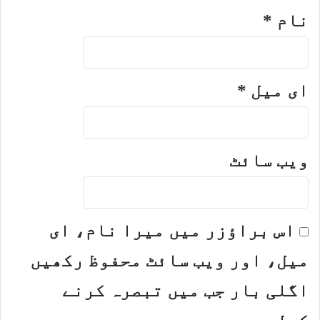
نام
*
ای میل
*
ویب‌ سائٹ
اس براؤزر میں میرا نام، ای
میل، اور ویب سائٹ محفوظ رکھیں
اگلی بار جب میں تبصرہ کرنے