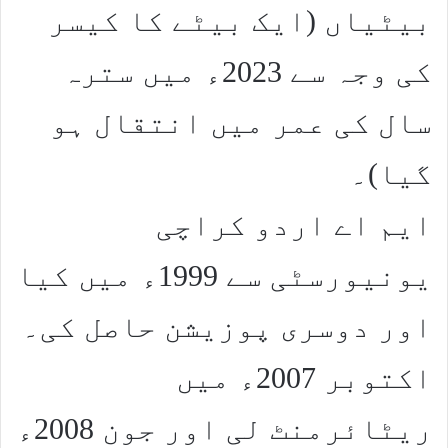
بیٹیاں (ایک بیٹے کا کیسر
کی وجہ سے 2023ء میں سترہ
سال کی عمر میں انتقال ہو
گیا)۔
ایم اے اردو کراچی
یونیورسٹی سے 1999ء میں کیا
اور دوسری پوزیشن حاصل کی۔
اکتوبر 2007ء میں
ریٹائرمنٹ لی اور جون 2008ء