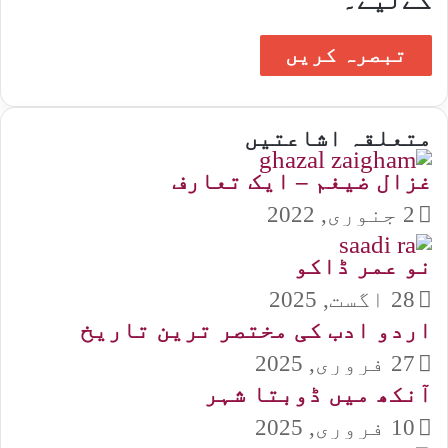
کےلیے۔
متعلقہ اشاعتیں
غزال ضیغم – ایک تعارف
2 جنوری, 2022
نو عمر ڈاکو
28 اگست, 2025
اردو ادب کی مختصر ترین تاریخ
27 فروری, 2025
آنکھ میں ڈوبتا شہر
10 فروری, 2025