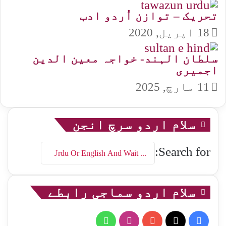
تحریک – توازن اُردو ادب
18 اپریل, 2020
سلطان الہند- خواجہ معین الدین
اجمیری
11 مارچ, 2025
سلام اردو سرچ انجن
Search for:
سلام اردو سماجی رابطے
WhatsApp
Instagram
YouTube
Facebook
X