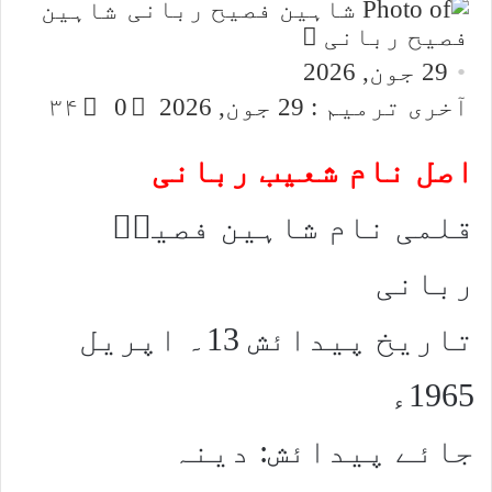
شاہین
Send
فصیح ربانی
an
29 جون, 2026
email
آخری ترمیم : 29 جون, 2026
0
۳۴
اصل نام شعیب ربانی
قلمی نام شاہین فصیحؔ
ربانی
تاریخ پیدائش 13۔ اپریل
1965ء
جائے پیدائش: دینہ