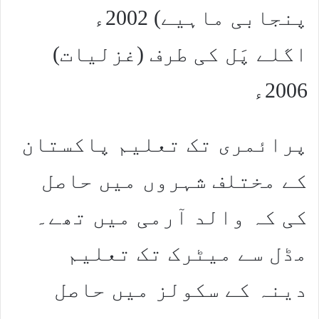
پنجابی ماہیے) 2002ء
اگلے پَل کی طرف (غزلیات)
2006ء
پرائمری تک تعلیم پاکستان
کے مختلف شہروں میں حاصل
کی کہ والد آرمی میں تھے۔
مڈل سے میٹرک تک تعلیم
دینہ کے سکولز میں حاصل