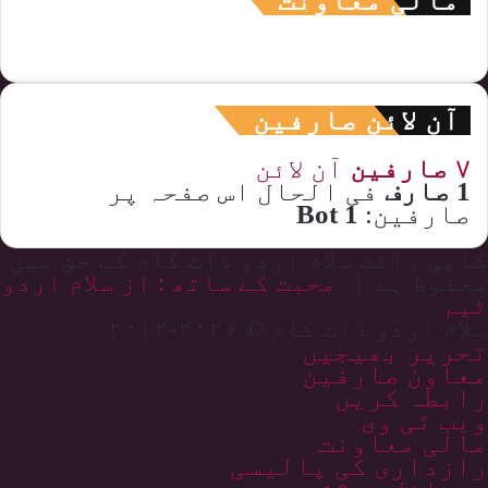
مالی معاونت
آن لائن صارفین
۷ صارفین
آن لائن
1 صارف
فی الحال اس صفحہ پر
صارفین:
1 Bot
کاپی رائٹ سلام اردو ڈاٹ کام کے حق میں
محفوظ ہے |
محبت کے ساتھ : از سلام اردو
ٹیم
سلام اردو ڈاٹ کام © ۲۰۲۶-۲۰۱۲
تحریر بھیجیں
معاون صارفین
رابطہ کریں
ویب ٹی وی
مالی معاونت
رازداری کی پالیسی