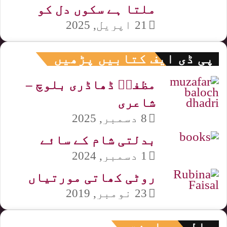
ملتا ہے سکوں دل کو
21 اپریل, 2025
پی ڈی ایف کتابیں پڑھیں
مظفرؔ ڈھاڈری بلوچ –
شاعری
8 دسمبر, 2025
بدلتی شام کے سائے
1 دسمبر, 2024
روٹی کھاتی مورتیاں
23 نومبر, 2019