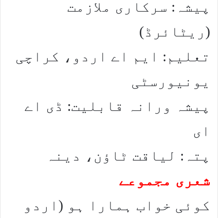
پیشہ: سرکاری ملازمت
(ریٹائرڈ)
تعلیم: ایم اے اردو، کراچی
یونیورسٹی
پیشہ ورانہ قابلیت: ڈی اے
ای
پتہ: لیاقت ٹاؤن، دینہ
شعری مجموعے
کوئی خواب ہمارا ہو (اردو