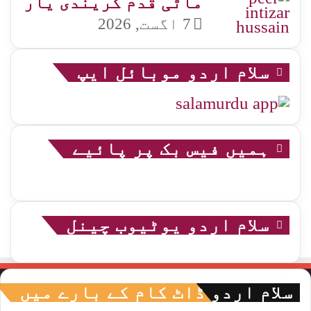
ماٹی قدم کریندی یار
7 اگست, 2026
سلام اردو موبائل ایپ
ہمیں فیس بک پر پائیے
سلام اردو یوٹیوب چینل
سلام اردو ڈاٹ کام کے بارے میں