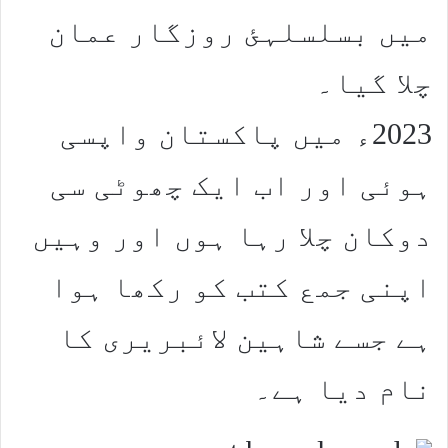
میں بسلسلہئ روزگار عمان
چلا گیا۔
2023ء میں پاکستان واپسی
ہوئی اور اب ایک چھوٹی سی
دوکان چلا رہا ہوں اور وہیں
اپنی جمع کتب کو رکھا ہوا
ہے جسے شاہین لائبریری کا
نام دیا ہے۔