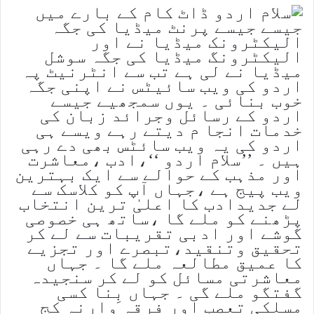
جیسے جیسے پرنٹ میڈیا کی جگہ
الیکٹرونک میڈیا نے اور
الیکٹرونگ میڈیا کی جگہ سوشل
میڈیا نے لی ہے تب سے انٹرنیٹ پہ
اردو کی ویب سائیٹس نے اپنی جگہ
خوب بنائی ۔ یوں سمجھیے جیسے
اردو کے رسائل وجرائد زبان کی
خدمات انجا م دیتے رہے ویسے ہی
اردو کی یہ ویب سائٹس بھی دے رہی
ہیں ۔ ’’سلام اردو ‘‘،ادب ،معاشرت
اور مذہب کے حوالے سے ایک بہترین
ویب پیج ہے ،جہاں آپ کو کلاسک سے
لے جدیدادب کا اعلیٰ ترین انتخاب
پڑھنے کو ملے گا ،ساتھ ہی خصوصی
گوشے اور ادبی تقریبات سے لے کر
تحقیق وتنقید،تبصرے اور تجزیے
کا عمیق مطالعہ ملے گا ۔ جہاں
معاشرتی مسائل کو لے کر سنجیدہ
گفتگو ملے گی ۔ جہاں بِنا کسی
مسلکی تعصب اور فرقہ وارنہ کج