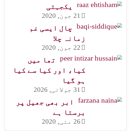
یکجہتی
21 جون, 2020
چال ایسی غم
زمانہ چلا
22 جون, 2020
تھا میں
کیا، اور کیا سے کیا
ہو گیا
31 جولائی, 2026
ابر بھی جھیل پر
برستا ہے
26 مئی, 2020