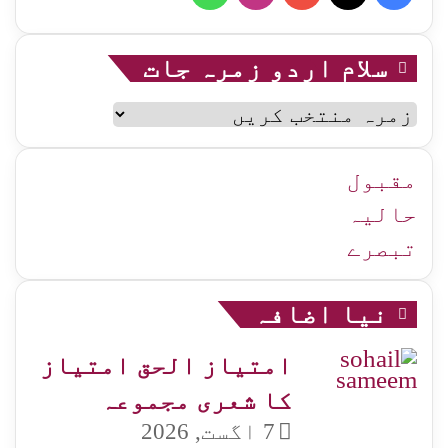
سلام اردو زمرہ جات
سلام
اردو
زمرہ
جات
مقبول
حالیہ
تبصرے
نیا اضافہ
امتیاز الحق امتیاز
کا شعری مجموعہ
7 اگست, 2026