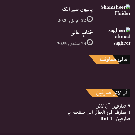
پانیوں سے الگ
22 اپریل, 2020
جَنابِ عالی
23 ستمبر, 2025
مالی معاونت
آن لائن صارفین
۹ صارفین
آن لائن
1 صارف
فی الحال اس صفحہ پر
صارفین:
1 Bot