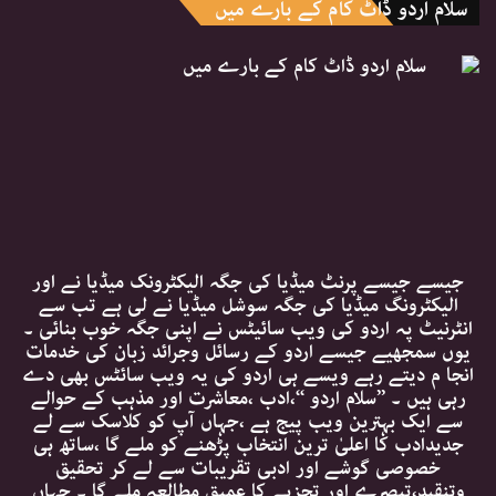
سلام اردو ڈاٹ کام کے بارے میں
جیسے جیسے پرنٹ میڈیا کی جگہ الیکٹرونک میڈیا نے اور
الیکٹرونگ میڈیا کی جگہ سوشل میڈیا نے لی ہے تب سے
انٹرنیٹ پہ اردو کی ویب سائیٹس نے اپنی جگہ خوب بنائی ۔
یوں سمجھیے جیسے اردو کے رسائل وجرائد زبان کی خدمات
انجا م دیتے رہے ویسے ہی اردو کی یہ ویب سائٹس بھی دے
رہی ہیں ۔ ’’سلام اردو ‘‘،ادب ،معاشرت اور مذہب کے حوالے
سے ایک بہترین ویب پیج ہے ،جہاں آپ کو کلاسک سے لے
جدیدادب کا اعلیٰ ترین انتخاب پڑھنے کو ملے گا ،ساتھ ہی
خصوصی گوشے اور ادبی تقریبات سے لے کر تحقیق
وتنقید،تبصرے اور تجزیے کا عمیق مطالعہ ملے گا ۔ جہاں