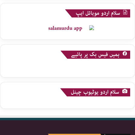
سلام اردو موبائل ایپ
ہمیں فیس بک پر پائیے
سلام اردو یوٹیوب چینل