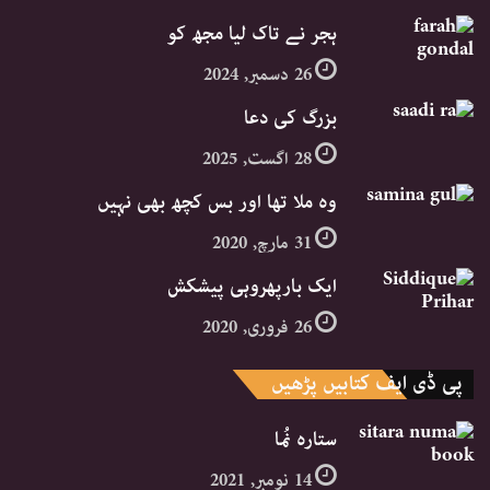
ہجر نے تاک لیا مجھ کو
26 دسمبر, 2024
بزرگ کی دعا
28 اگست, 2025
وہ ملا تھا اور بس کچھ بھی نہیں
31 مارچ, 2020
ایک بارپھروہی پیشکش
26 فروری, 2020
پی ڈی ایف کتابیں پڑھیں
ستارہ نُما
14 نومبر, 2021