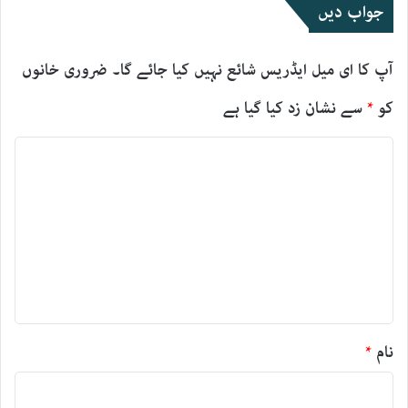
جواب دیں
آپ کا ای میل ایڈریس شائع نہیں کیا جائے گا۔
ضروری خانوں
کو
*
سے نشان زد کیا گیا ہے
ت
ب
ص
ر
ہ
*
نام
*