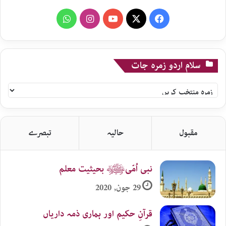
WhatsApp
Instagram
YouTube
X
Facebook
سلام اردو زمرہ جات
سلام
اردو
زمرہ
جات
مقبول
حالیہ
تبصرے
نبی اُمّیﷺ بحیثیت معلم
29 جون, 2020
قرآنِ حکیم اور ہماری ذمہ داریاں