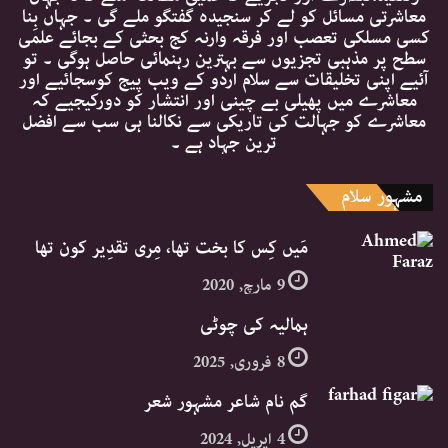
معاشرتی مسائل کو لے کر سنجیدہ گفتگو ملے گی ۔ جہاں بِنا
کسی مسلکی تعصب اور فرقہ وارنہ کج بحثی کے بجائے علمی
سطح پر مذہبی تجزیوں سے بہترین رہنمائی حاصل ہوگی ۔ تو
آئیے اپنی تخلیقات سے سلام اردو کے ویب پیج کوسجائیے اور
معاشرے میں پھیلی بے چینی اور انتشار کو دورکیجیے کہ
معاشرے کو جہالت کی تاریکی سے نکالنا ہی سب سے افضل
ترین جہاد ہے ۔
مشہور سلام
مَیں کِس کا بخت تھا، مِری تقدِیر کون تھا
9 مارچ, 2020
ہمالیہ کی چوٹی
8 فروری, 2025
گم نام شاعر مشہور شعر
4 اپریل, 2024