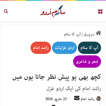
مینو
تلاش
سرورق
|
آپ کا سلام
آپ کا سلام
اردو غزلیات
راشد امام
شعر و شاعری
کچھ بھی ہو پیش نظر جاتا ہوں میں
راشد امام کی ایک اردو غزل
Send
راشد امام
22 مارچ, 2026
an