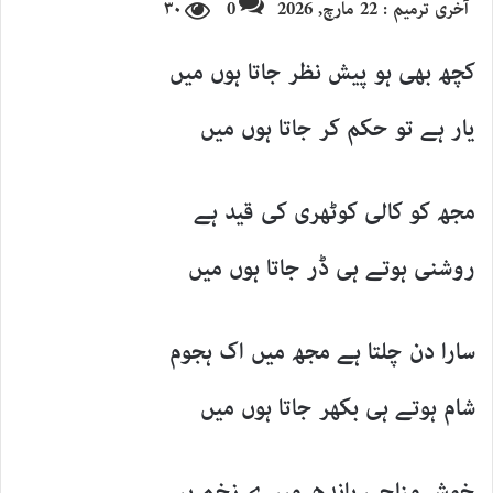
آخری ترمیم : 22 مارچ, 2026
0
۳۰
email
کچھ بھی ہو پیش نظر جاتا ہوں میں
یار ہے تو حکم کر جاتا ہوں میں
مجھ کو کالی کوٹھری کی قید ہے
روشنی ہوتے ہی ڈر جاتا ہوں میں
سارا دن چلتا ہے مجھ میں اک ہجوم
شام ہوتے ہی بکھر جاتا ہوں میں
خوش مزاجی باندھ میرے زخم پر