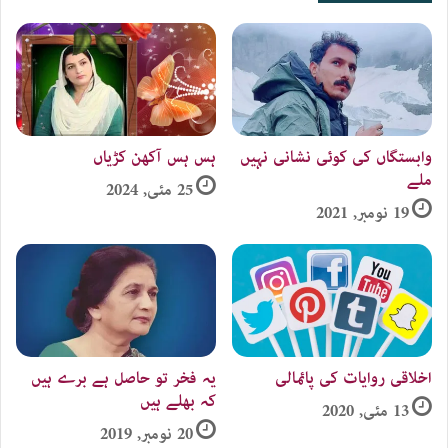
وابستگاں کی کوئی نشانی نہیں
ہس ہس آکھن کڑیاں
ملے
25 مئی, 2024
19 نومبر, 2021
اخلاقی روایات کی پائمالی
یہ فخر تو حاصل ہے برے ہیں
کہ بھلے ہیں
13 مئی, 2020
20 نومبر, 2019