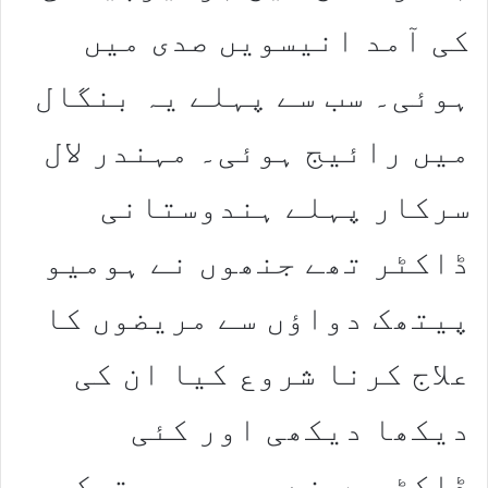
کی آمد انیسویں صدی میں
ہوئی۔ سب سے پہلے یہ بنگال
میں رائیج ہوئی۔ مہندر لال
سرکار پہلے ہندوستانی
ڈاکٹر تھے جنھوں نے ہومیو
پیتھک دواؤں سے مریضوں کا
علاج کرنا شروع کیا ان کی
دیکھا دیکھی اور کئی
ڈاکٹروں نے ہومیو پیتھک