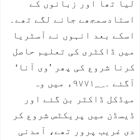
لیا تھا اور زبانوں کے
استادسمجھے جانے لگے تھے۔
اسکے بعد انہوں نے آسٹریا
میں ڈاکٹری کی تعلیم حاصل
کرنا شروع کی پھر ’وی آنا‘
آگئے ۔۹۷۷۱؁ء میں وہ
میڈکل ڈاکٹر بن گئے اور
ڈیسڈن میں پریکٹس شروع کر
دی غریب پرور تھے، آمدنی