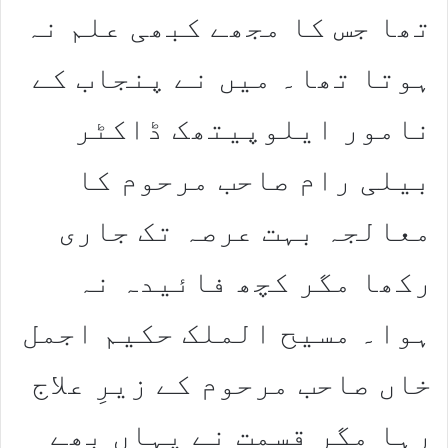
تھا جس کا مجھے کبھی علم نہ
ہوتا تھا۔ میں نے پنجاب کے
نامور ایلوپیتھک ڈاکٹر
بیلی رام صاحب مرحوم کا
معالجہ بہت عرصہ تک جاری
رکھا مگر کچھ فائیدہ نہ
ہوا۔ مسیح الملک حکیم اجمل
خاں صاحب مرحوم کے زیرِ علاج
رہا مگر قسمت نے یہاں بھے