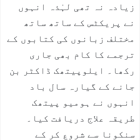
زیادہ نہ تھی لہٰذہ انہوں
نے پریکٹس کے ساتھ ساتھ
مختلف زبانوں کی کتابوں کے
ترجمے کا کام بھی جاری
رکھا۔ ایلوپیتھک ڈاکٹر بن
جانے کے گیارہ سال باد
انہوں نے ہومیو پیتھک
طریقہ علاج دریافت کیا۔
سنکونا سے شروع کر کے