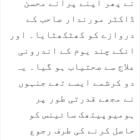
نے پھر اپنے پرانے محسن
ڈاکٹر مورندار صاحب کے
دروازے کو کھٹکھٹایا۔ اور
انکے چند یوم کے اندرونی
علاج سے صحتیاب ہو گیا۔ یہ
دو کرشمے ایسے تھے جنہوں
نے مجھے قدرتی طور پر
ہومیوپیتھک سائینس کو
حاصل کرنے کی طرف رجوع