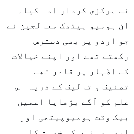
نے مرکزی کردار ادا کیا۔
ان ہومیو پیتھک معالجین نے
جو اردو پر بھی دسترس
رکھتے تھے اور اپنے خیالات
کے اظہار پر قادر تھے
تصنیف و تالیف کے ذریہ اس
علم کو آگے بڑھایا اسمیں
بیک وقت ہومیوپیتھی اور
اردو دونوں کی خدمت کا