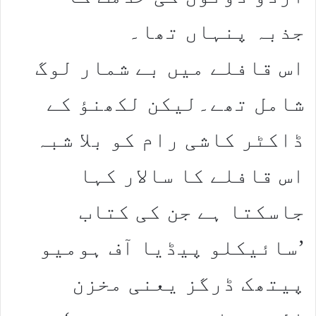
جذبہ پنہاں تھا۔
اس قافلے میں بے شمار لوگ
شامل تھے۔لیکن لکھنؤ کے
ڈاکٹر کاشی رام کو بلا شبہ
اس قافلے کا سالار کہا
جاسکتا ہے جن کی کتاب
’سائیکلو پیڈیا آف ہومیو
پیتھک ڈرگز یعنی مخزن