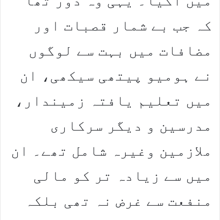
میں آگیا۔ یہی وہ دور تھا
کہ جب بے شمار قصبات اور
مضافات میں بہت سے لوگوں
نے ہومیو پیتھی سیکھی، ان
میں تعلیم یافتہ زمیندار،
مدرسین و دیگر سرکاری
ملازمین وغیرہ شامل تھے۔ ان
میں سے زیادہ تر کو مالی
منفعت سے غرض نہ تھی بلکہ