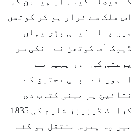
کا فیصلہ کیا۔ اب ہینمن کو
اس ملک سے فرار ہو کر کوتھن
میں پناہ لینی پڑی یہاں
ڈیوک آف کوتھن نے انکی سر
پرستی کی اور یہیں سے
انہوں نے اپنی تحقیق کے
نتائیج پر مبنی کتاب دی
کرانک ڈیزیزز شایع کی 1835
میں وہ پیرس منتقل ہو گئے