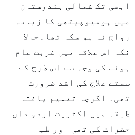
ابھی تک شمالی ہندوستان
میں ہومیوپیتھی کا زیادہ
رواج نہ ہو سکا تھا۔حالا
نکہ اس علاقہ میں غربت عام
ہونے کی وجہ سے اس طرح کے
سستے علاج کی اشد ضرورت
تھی۔ اگرچہ تعلیم یافتہ
طبقہ میں اکثریت اردو داں
حضرات کی تھی اور طب