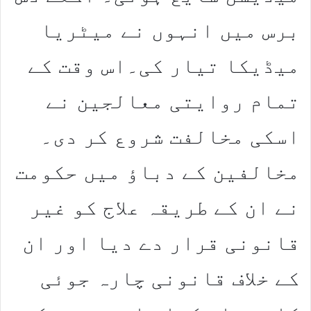
برس میں انہوں نے میٹریا
میڈیکا تیار کی۔اس وقت کے
تمام روایتی معالجین نے
اسکی مخالفت شروع کر دی۔
مخالفین کے دباؤ میں حکومت
نے ان کے طریقہ علاج کو غیر
قانونی قرار دے دیا اور ان
کے خلاف قانونی چارہ جوئی