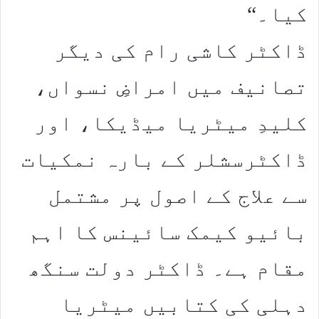
کیا۔“
ڈاکٹر کاشی رام کی دیگر
تصانیف میں امراضِ نسواں،
کلیدِ میٹریا میڈیکا، اور
ڈاکٹرسشلر کے بارہ نمکیات
سے علاج کے اصول پر مشتمل
بائیو کیمک سائینس کا اہم
مقام ہے۔ ڈاکٹر دولت سنگھ
دہلی کی کتابیں میٹریا