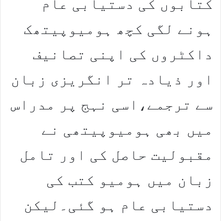
کتابوں کی دستیابی عام
ہونے لگی کچھ ہومیوپیتھک
داکٹروں کی اپنی تصانیف
اور ذیادہ تر انگریزی زبان
سے ترجمے،اسی نہج پر مدراس
میں بھی ہومیوپیتھی نے
مقبولیت حاصل کی اور تامل
زبان میں ہومیو کتب کی
دستیابی عام ہو گئی۔لیکن