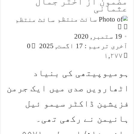
مضمون از اختر جمال
عثمانی
سائٹ منتظم
Follow
Send
an
on
19 ستمبر, 2020
email
X
آخری ترمیم : 17 اگست, 2025
0
۱,۲۷۷
ہومیوپیتھی کی بنیاد
اٹھارویں صدی میں ایک جرمن
فزیشین ڈاکٹر سیمو ئیل
ہانیمن نے رکھی تھی۔
ہانمین۰۱/ اپریل ۵۵۷۱؁ء