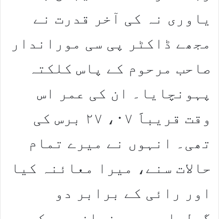
یاوری نہ کی آخر قدرت نے
مجھے ڈاکٹر پی سی موراندار
صاحب مرحوم کے پاس کلکتہ
پہونچایا۔ ان کی عمر اس
وقت قریباََ ۰۷، ۲۷ برس کی
تھی۔ انہوں نے میرے تمام
حالات سنے، میرا معائنہ کیا
اور رائی کے برابر دو
گولیاں میری زبان پر رکھ