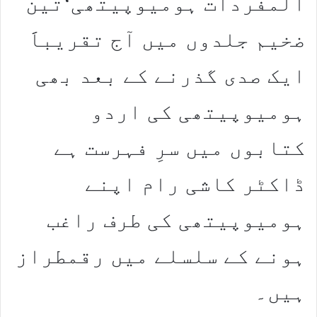
المفردات ہومیوپیتھی‘تین
ضخیم جلدوں میں آج تقریباََ
ایک صدی گذرنے کے بعد بھی
ہومیوپیتھی کی اردو
کتابوں میں سرِ فہرست ہے
ڈاکٹر کاشی رام اپنے
ہومیوپیتھی کی طرف راغب
ہونے کے سلسلے میں رقمطراز
ہیں۔