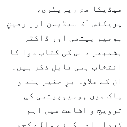
میڈیکا مع رپریٹری،
پریکٹس آف میڈیسن اور رفیقِ
ہومیو پیتھی اور ڈاکٹر
بشمبھر داس کی کتاب دوا کا
انتخاب بھی قابلِ ذکر ہیں۔
ان کے علاوہ برِ صغیر ہند و
پاک میں ہومیوپیتھی کی
ترویج و اشاعت میں اہم
کردار ادا کرنے والے کچھ