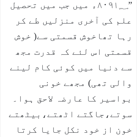
”۸۰۹۱؁ء میں جب میں تحصیل
علم کی آخری منزلیں طے کر
رہا تھاخوش قسمتی سے( خوش
قسمتی اس لئے کہ قدرت مجھ
سے دنیا میں کوئی کام لینے
والی تھی) مجھے خونی
بواسیر کا عارضہ لاحق ہوا۔
سوتے،جاگتے اٹھتے،بیٹھتے
خون از خود نکل جایا کرتا