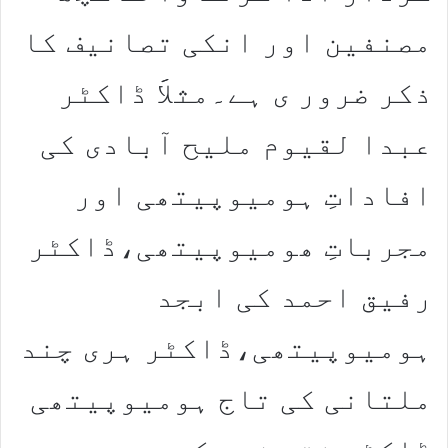
مصنفین اور انکی تصانیف کا
ذکر ضرور ی ہے۔مثلاََ ڈاکٹر
عبدا لقیوم ملیح آبادی کی
افاداتِ ہومیوپیتھی اور
مجرباتِ ھومیوپیتھی،ڈاکٹر
رفیق احمد کی ابجد
ہومیوپیتھی،ڈاکٹر ہری چند
ملتانی کی تاج ہومیوپیتھی