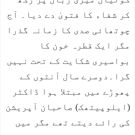
کر شفاء کا فتویٰ دے دیا۔ آج
چوتھائی صدی کا زمانہ گذرا
مگر ایک قطرہ خون کا
بواسیری شکایت کے تحت نہیں
گرا۔دوسرے سال آنتوں کے
پھوڑے میں مبتلا ہوا ڈاکٹر
(ایلوپیتھک) صاحبان آپریشن
کی رائے دیتے تھے مگر میں