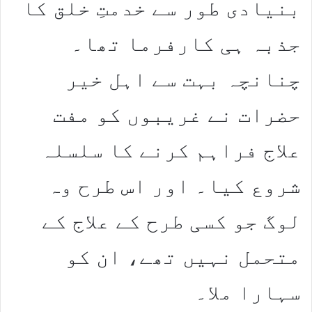
بنیادی طور سے خدمتِ خلق کا
جذبہ ہی کارفرما تھا۔
چنانچہ بہت سے اہل خیر
حضرات نے غریبوں کو مفت
علاج فراہم کرنے کا سلسلہ
شروع کیا۔ اور اس طرح وہ
لوگ جو کسی طرح کے علاج کے
متحمل نہیں تھے، ان کو
سہارا ملا۔