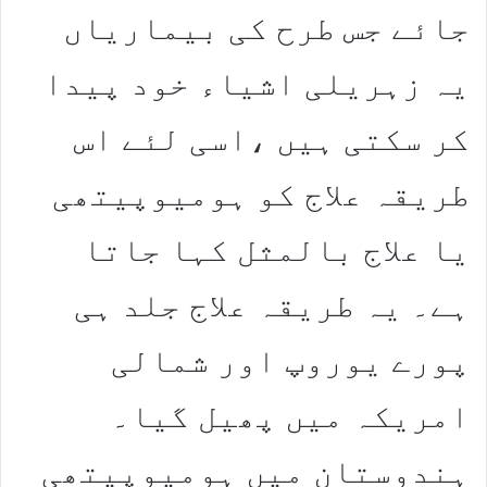
جائے جس طرح کی بیماریاں
یہ زہریلی اشیاء خود پیدا
کر سکتی ہیں ،اسی لئے اس
طریقہ علاج کو ہومیوپیتھی
یا علاج بالمثل کہا جاتا
ہے۔ یہ طریقہ علاج جلد ہی
پورے یوروپ اور شمالی
امریکہ میں پھیل گیا۔
ہندوستان میں ہومیوپیتھی