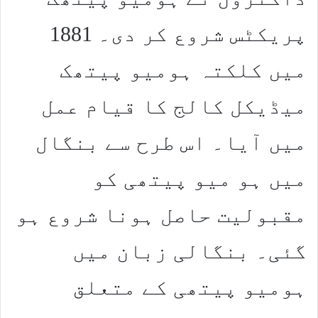
پریکٹس شروع کر دی۔ 1881
میں کلکتہ ہومیو پیتھک
میڈیکل کالج کا قیام عمل
میں آیا۔ اس طرح سے بنگال
میں ہو میو پیتھی کو
مقبولیت حاصل ہونا شروع ہو
گئی۔ بنگالی زبان میں
ہومیو پیتھی کے متعلق