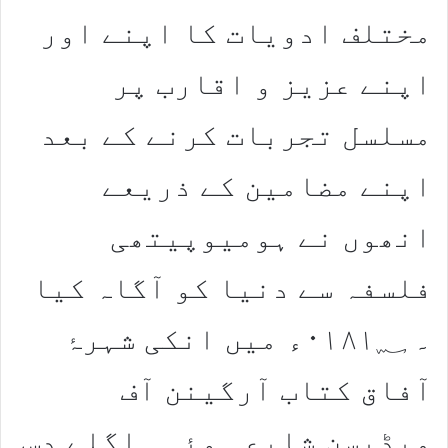
مختلف ادویات کا اپنے اور
اپنے عزیز و اقارب پر
مسلسل تجربات کرنے کے بعد
اپنے مضامین کے ذریعے
انھوں نے ہومیوپیتھی
فلسفہ سے دنیا کو آگاہ کیا
۔ ۰۱۸۱؁ء میں انکی شہرۂ
آفاق کتاب آرگینن آف
میڈیسن شایع ہوئی۔ اگلے دس