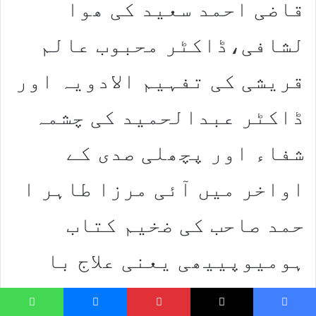
قاضی احمد سعید کی ھوا
لشافی،ڈاکٹر محبوب عالم
قریشی کی تفہیم الادویہ اور
ڈاکٹر عبدالحمید کی چشمہ
شفاء اور پچھلی صدی کے
اواخر میں آئی مرزا طاہر ا
حمد صاحب کی ضخیم کتاب
ہومیوپییھی یعنی علاج با
لمثل اور مشہور مصنف اور
hatsApp
Messenger
Pinterest
X
Faceboo