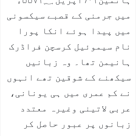
میں جرمنی کے قصبے سیکسونی
میں پیدا ہوئے انکا پورا
نام سیموئیل کرسچن فراڈرک
ہانیمن تھا۔ وہ زبانیں
سیکھنے کے شوقین تھے انہوں
نے کم عمری میں ہی یونانی،
عربی لاتینی وغیرہ معتدد
زبانوں پر عبور حاصل کر