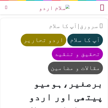
مینو
تل
سرورق
|
آپ کا سلام
آپ کا سلام
اردو تحاریر
تحقیق و تنقید
مقالات و مضامین
برصغیر،ہومیو
پیتھی اور اردو