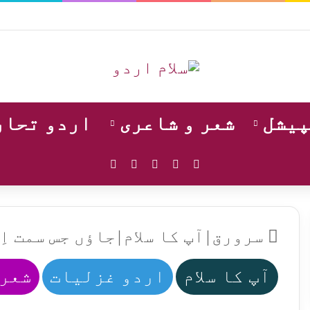
پیشل
شعر و شاعری
اردو تحار
WhatsApp
Instagram
YouTube
Facebook
X
سرورق
|
آپ کا سلام
|
جاؤں جس سمت اِ
آپ کا سلام
اردو غزلیات
شعر 