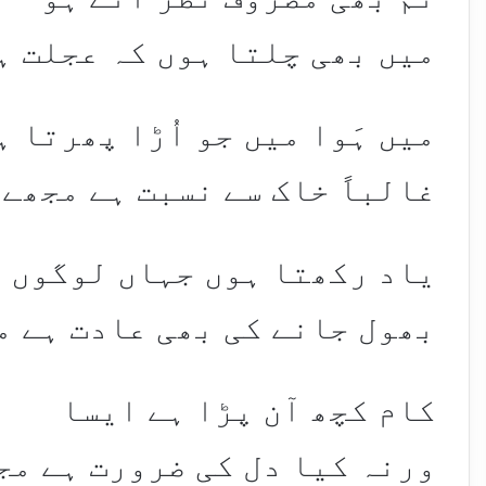
میں بھی چلتا ہوں کہ عجلت ہ
میں ہَوا میں جو اُڑا پھرتا ہ
غالباً خاک سے نسبت ہے مجھے
یاد رکھتا ہوں جہاں لوگوں 
بھول جانے کی بھی عادت ہے م
کام کچھ آن پڑا ہے ایسا
ورنہ کیا دل کی ضرورت ہے مج