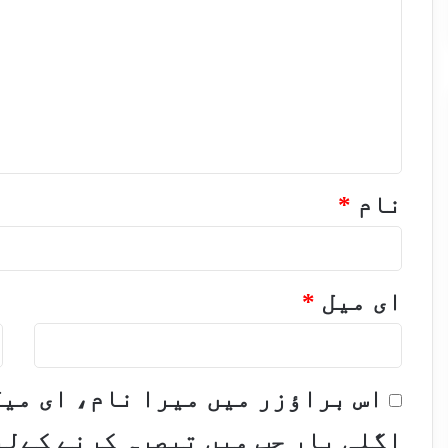
ب
ص
ر
ہ
*
نام
*
ای میل
*
و
اس براؤزر میں میرا نام، ای می
اگلی بار جب میں تبصرہ کرنے کےلی