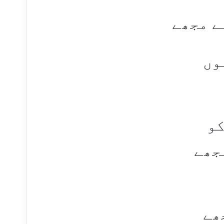
ے مجھے
وں
کو
جھے
ھے