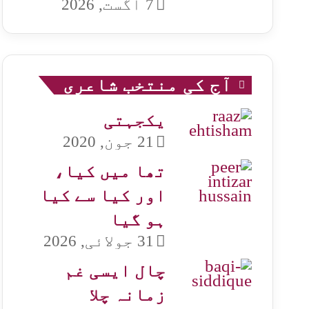
7 اگست, 2026
آج کی منتخب شاعری
یکجہتی
21 جون, 2020
تھا میں کیا،
اور کیا سے کیا
ہو گیا
31 جولائی, 2026
چال ایسی غم
زمانہ چلا