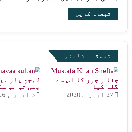
متعلقہ اشاعتیں
جفا و جور کا اس سے
لہجۂِ یار می
گلہ کیا
بھی تو ہو سک
27 اپریل, 2020
3 اپریل, 2026