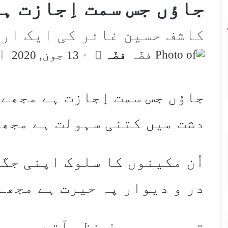
جاؤں جس سمت اِجازت ہ
کاشف حسین غائر کی ایک ار
Send
فضّہ
13 جون, 2020
آخ
an
email
جاؤں جس سمت اِجازت ہے مجھے
دشت میں کتنی سہولت ہے مجھ
اُن مکینوں کا سلوک اپنی جگ
در و دیوار پہ حیرت ہے مجھے
تم بھی مصروف نظر آتے ہو