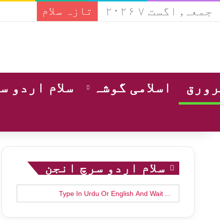
جمعہ, اگست ۷ ۲۰۲۶
تازہ سلام
ورق
اسلامی گوشہ
سلام اردو س
سلام اردو سرچ انجن
Search
for: