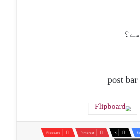
ھے؟
Flipboard
Pinterest
X
F