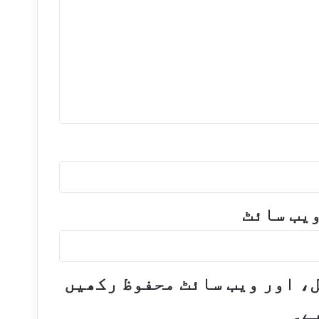
یب‌ سائٹ
ل، اور ویب سائٹ محفوظ رکھیں
ے۔