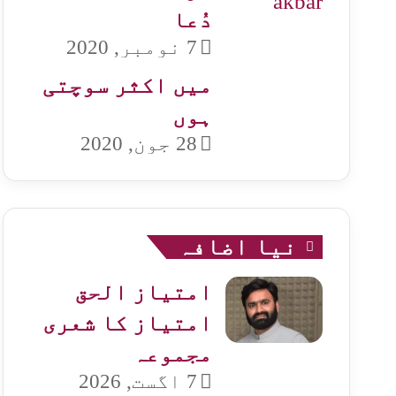
دُعا
7 نومبر, 2020
میں اکثر سوچتی
ہوں
28 جون, 2020
نیا اضافہ
امتیاز الحق
امتیاز کا شعری
مجموعہ
7 اگست, 2026