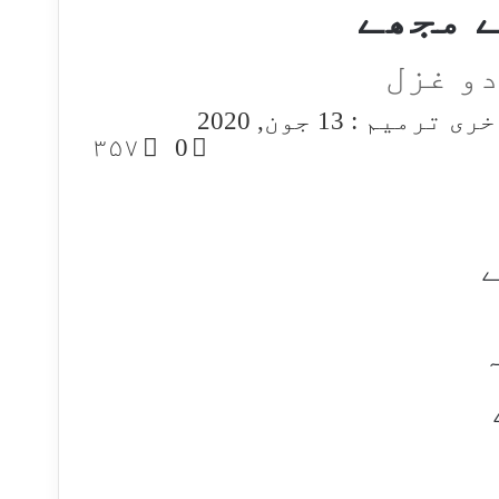
ے مجھے
دو غزل
ری ترمیم : 13 جون, 2020
۳۵۷
0
ے
ہ