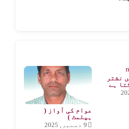
ں نشتر
تا ہے
عوام کی آواز (
ہیلمٹ )
9 دسمبر, 2025