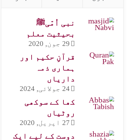
نبی اُمّیﷺ
بحیثیت معلم
29 جون, 2020
قرآنِ حکیم اور
ہماری ذمہ
داریاں
24 جولائی, 2024
کھا کے سوکھی
روٹیاں
27 اپریل, 2020
دوست کے لیے ایک