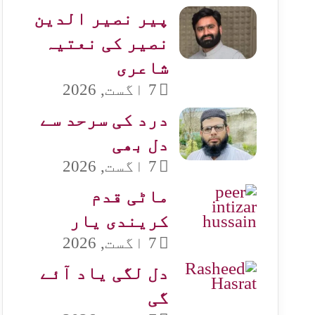
پیر نصیر الدین
نصیر کی نعتیہ
شاعری
7 اگست, 2026
درد کی سرحد سے
دل بھی
7 اگست, 2026
ماٹی قدم
کریندی یار
7 اگست, 2026
دل لگی یاد آئے
گی