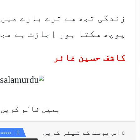
زندگی تجھ سے ترے بارے میں
پوچھ سکتا ہوں اِجازت ہے مج
کاشف حسین غائر
ہمیں فالو کریں
اس پوسٹ کو شیئر کریں
acebook