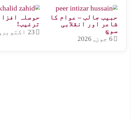
حبیب جالب – عوام کا
حوصلہ افزائ
شاعر اور انقلابی
ترغیب!
سوچ
23 اکتوبر, 2020
6 جون, 2026