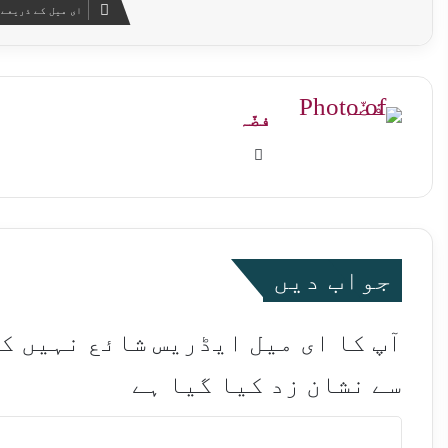
ای میل کے ذریعے 
فضّہ
Website
جواب دیں
آپ کا ای میل ایڈریس شائع نہیں ک
سے نشان زد کیا گیا ہے
ت