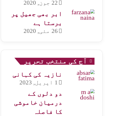
22 جون, 2020
ابر بھی جھیل پر
برستا ہے
26 مئی, 2020
آج کی منتخب تحریر
نازیہ کی کہانی
1 اپریل, 2023
دو دلوں کے
درمیان خاموشی
کا فاصلہ