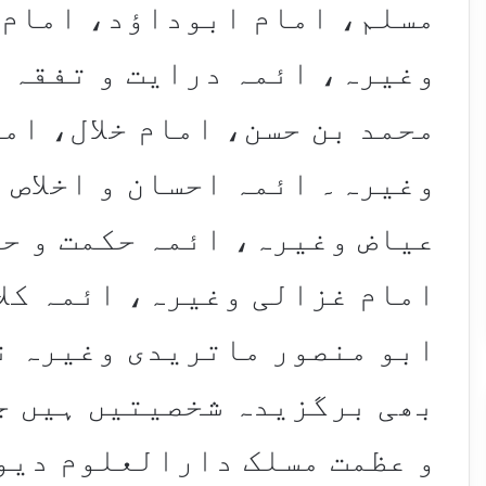
مسلم، امام ابوداؤد، امام 
وغیرہ، ائمہ درایت و تفقہ 
محمد بن حسن، امام خلال، ام
وغیرہ۔ ائمہ احسان و اخلاص 
عیاض وغیرہ، ائمہ حکمت و ح
امام غزالی وغیرہ، ائمہ کل
ابو منصور ماتریدی وغیرہ نی
بھی برگزیدہ شخصیتیں ہیں ج
و عظمت مسلک دارالعلوم دیو