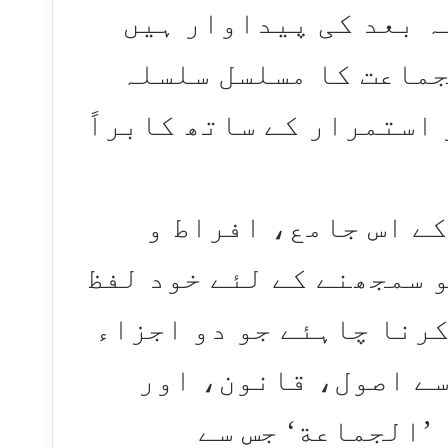
ہ بعد کی پیداوار ہیں
جماعت کا مسلسل سلسلہ
 استمرار کے ساتھ کابراً
ے اس جامع، افراط و
 سمجھنے کے لئے خود لفظ
کرنا چاہئے جو دو اجزاء
 سے اصول، قانون، اور
’الجماعة‘ جس سے