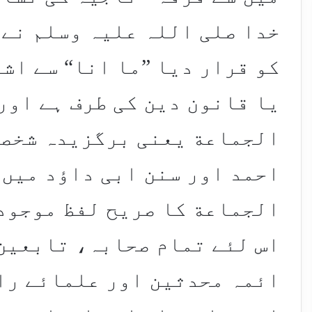
خدا صلی اللہ علیہ وسلم نے 
کو قرار دیا ”ما انا“ سے اش
یا قانون دین کی طرف ہے اور
الجماعة یعنی برگزیدہ شخصی
احمد اور سنن ابی داؤد میں 
الجماعة کا صریح لفظ موجود
اس لئے تمام صحابہ، تابعین
ائمہ محدثین اور علمائے را