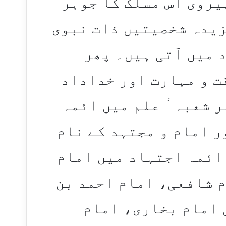
یروی اس مسلک کا جوہر
زیدہ شخصیتیں ذات نبوی
 میں آتی ہیں۔ پھر
ت و مہارت اور خداداد
ر شعبہٴ علم میں ائمہ
ر امام و مجتہد کے نام
 ائمہ اجتہاد میں امام
 شافعی، امام احمد بن
 امام بخاری، امام