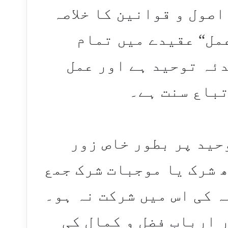
اصول و قوانین کا خلاصہ
عمل“ عقیدے میں تمام
ئہ توحید ہے اور عمل
تباع سنت ہے۔
حید پر بطور خاص زور
 شرک یا موجبات شرک جمع
ہ کی اس میں شرکت نہ ہو۔
 اربابِ فضل و کمال کی