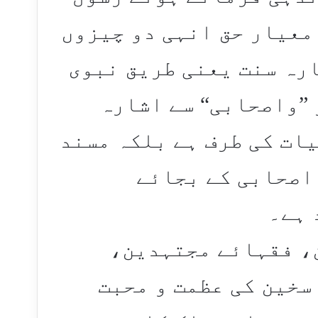
معیار حق انہی دو چیزوں
ارہ سنت یعنی طریق نبوی
 ”واصحابی“ سے اشارہ
ات کی طرف ہے بلکہ مسند
اصحابی کے بجائے
 ہے۔
، فقہائے مجتہدین،
سخین کی عظمت و محبت