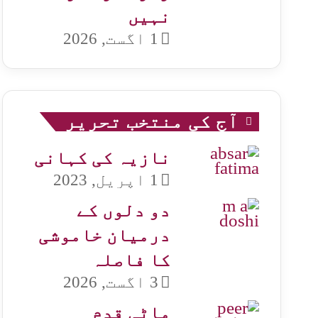
نہیں
1 اگست, 2026
آج کی منتخب تحریر
نازیہ کی کہانی
1 اپریل, 2023
دو دلوں کے
درمیان خاموشی
کا فاصلہ
3 اگست, 2026
ماٹی قدم