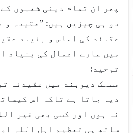
پھر ان تمام دینی شعبوں کے 
دو ہی چیزیں ہیں: ”عقیدہ و 
عقائد کی اساس و بنیاد عقید
میں سارے اعمال کی بنیاد ا
توحید:
مسلک دیوبند میں عقیدئہ تو
دیا جاتا ہے تاکہ اس کیساتھ
نہ ہوں اور کسی بھی غیر الل
ساتھ ہی تعظیم اہل اللہ اور