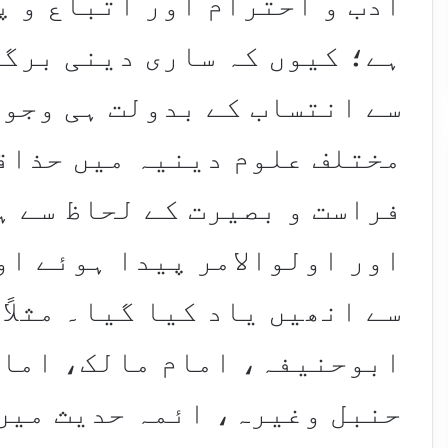
ادب و احترام اور اتباع و پ
ہے؛ کیوں کہ ساری دینی برگ
سے انتساب کے بدولت ہی وجود
مختلف علوم دینیہ میں حذاق
فراست و بصیرت کے لحاظ سے ہ
اور اولوالامر پیدا ہوئے او
سے انھیں یاد کیا گیا۔ مثلاً
ابوحنیفہ، امام مالک، امام
حنبل وغیرہ، ائمہ حدیث میں