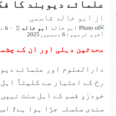
علمائے دیوبند کا فک
از ابو خالد قاسمی
Send
ابو خالد
6 دسمبر, 2025
an
آخری ترمیم : 6 دسمبر, 2025
email
محدثین دہلی اور ان کے چشمہ
دارالعلوم اور علمائے دیوب
رخ کے اعتبار سے کلیتاً اہل 
خودرَو قسم کے اہل سنت نہیں 
سندی سلسلہ جڑا ہوا ہے؛ اس 