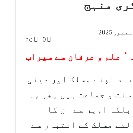
ری منہج
۲۵
0
ٴ علم و عرفان سے سیراب
ند اپنے مسلک اور دینی
سنت و جماعت ہیں پھر وہ
بلکہ اوپر سے ان کا
لئے مسلک کے اعتبار سے