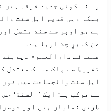
وہ نہ کوئی جدید فرقہ ہیں ن
بلکہ وہی قدیم اہل سنت وال
ہے جو اوپر سے سند متصل اور
عن کابرٍ چلا آرہا ہے۔
علمائے دارالعلوم دیوبند ک
تفریط سے پاک مسلک معتدل کو
اہل سنت والجماعت میں غور 
سے مرکب ہے: ایک ’السنة‘ جس
طریق نمایاں ہیں اور دوسرا 