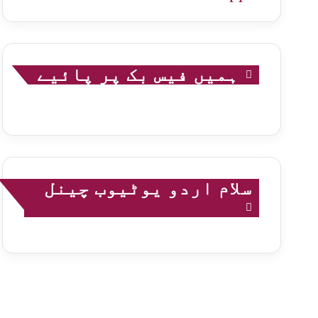
ہمیں فیس بک پر پائیے
سلام اردو یوٹیوب چینل