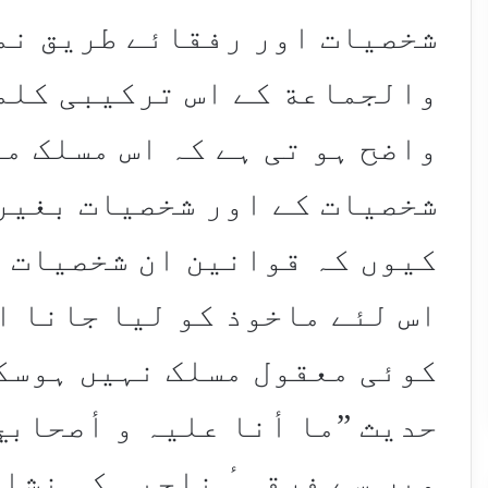
شخصیات اور رفقائے طریق نم
والجماعة کے اس ترکیبی کلمہ
واضح ہو تی ہے کہ اس مسلک م
شخصیات کے اور شخصیات بغیر
کیوں کہ قوانین ان شخصیات ہ
اس لئے ماخوذ کو لیا جانا ا
کوئی معقول مسلک نہیں ہوسک
میں سے فرقہٴ ناجیہ کی نشا