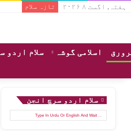
ہفتہ, اگست ۸ ۲۰۲۶
تازہ سلام
ورق
اسلامی گوشہ
سلام اردو س
سلام اردو سرچ انجن
Search
for: