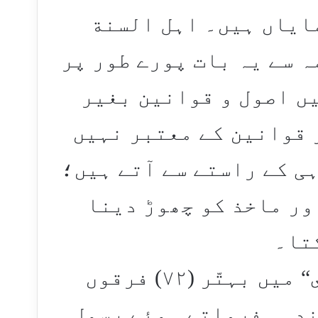
ایاں ہیں۔ اہل السنة
 سے یہ بات پورے طور پر
یں اصول و قوانین بغیر
 قوانین کے معتبر نہیں
ی کے راستے سے آتے ہیں؛
ور ماخذ کو چھوڑ دینا
تا۔
حدیث ”ما أنا علیہ و أصحابي“ میں بہتّر (۷۲) فرقوں
ندہی فرماتے ہوئے رسول