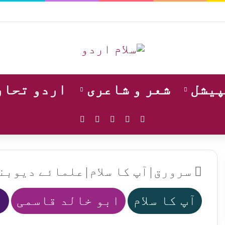
پیشل
شعر و شاعری
اردو تحار
WhatsApp
Instagram
YouTube
Facebook
X
سرورق
|
آپ کا سلام
|
علمائے دیوبند
آپ کا سلام
ابو خالد قاسمی
ا