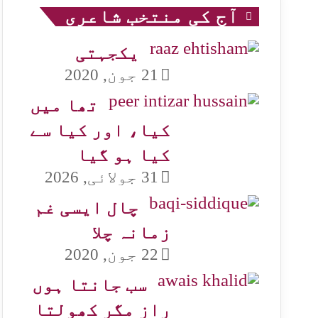
آج کی منتخب شاعری
یکجہتی
21 جون, 2020
تھا میں
کیا، اور کیا سے
کیا ہو گیا
31 جولائی, 2026
چال ایسی غم
زمانہ چلا
22 جون, 2020
سب جانتا ہوں
راز مگر کھولتا