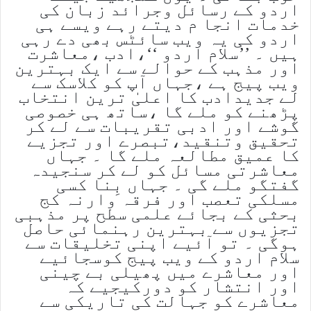
اردو کے رسائل وجرائد زبان کی
خدمات انجا م دیتے رہے ویسے ہی
اردو کی یہ ویب سائٹس بھی دے رہی
ہیں ۔ ’’سلام اردو ‘‘،ادب ،معاشرت
اور مذہب کے حوالے سے ایک بہترین
ویب پیج ہے ،جہاں آپ کو کلاسک سے
لے جدیدادب کا اعلیٰ ترین انتخاب
پڑھنے کو ملے گا ،ساتھ ہی خصوصی
گوشے اور ادبی تقریبات سے لے کر
تحقیق وتنقید،تبصرے اور تجزیے
کا عمیق مطالعہ ملے گا ۔ جہاں
معاشرتی مسائل کو لے کر سنجیدہ
گفتگو ملے گی ۔ جہاں بِنا کسی
مسلکی تعصب اور فرقہ وارنہ کج
بحثی کے بجائے علمی سطح پر مذہبی
تجزیوں سے بہترین رہنمائی حاصل
ہوگی ۔ تو آئیے اپنی تخلیقات سے
سلام اردو کے ویب پیج کوسجائیے
اور معاشرے میں پھیلی بے چینی
اور انتشار کو دورکیجیے کہ
معاشرے کو جہالت کی تاریکی سے