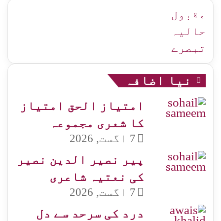
زمرہ
جات
مقبول
حالیہ
تبصرے
نیا اضافہ
امتیاز الحق امتیاز
کا شعری مجموعہ
7 اگست, 2026
پیر نصیر الدین نصیر
کی نعتیہ شاعری
7 اگست, 2026
درد کی سرحد سے دل