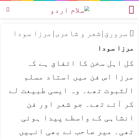
مینو
تل
سرورق
|
شعر و شاعری
|
مرزا سودا
مرزا سودا
کل اہل سخن کا اتفاق ہے کہ
مرزا اس فن میں استاد مسلم
الثبوت تھے۔ وہ ایسی طبیعت لے
کر آئے تھے۔ جو شعر اور فن
انشاہی کے واسطے پیدا ہوئی
تھی۔ میر صاحب نے بھی انہیں