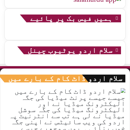
ہمیں فیس بک پر پائیے
سلام اردو یوٹیوب چینل
سلام اردو ڈاٹ کام کے بارے میں
جیسے جیسے پرنٹ میڈیا کی جگہ
الیکٹرونک میڈیا نے اور
الیکٹرونگ میڈیا کی جگہ سوشل
میڈیا نے لی ہے تب سے انٹرنیٹ پہ
اردو کی ویب سائیٹس نے اپنی جگہ
خوب بنائی ۔ یوں سمجھیے جیسے