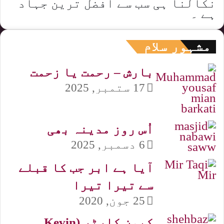
نکالنا ہی سب سے افضل ترین جہاد
ہے ۔
مشہور سلام
بارش – رحمت یا زحمت
17 ستمبر, 2025
اُس روز مدینہ بھی
6 دسمبر, 2025
آیا ہے ابر جب کا قبلے
سے تیرا تیرا
25 جون, 2020
کیون کارٹر (Kevin