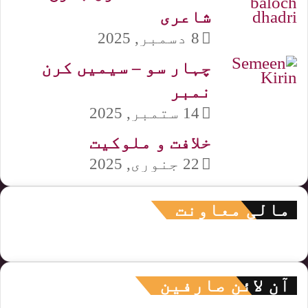
شاعری
8 دسمبر, 2025
چہار سو – سیمیں کرن
نمبر
14 ستمبر, 2025
خلافت و ملوکیت
22 جنوری, 2025
مالی معاونت
آن لائن صارفین