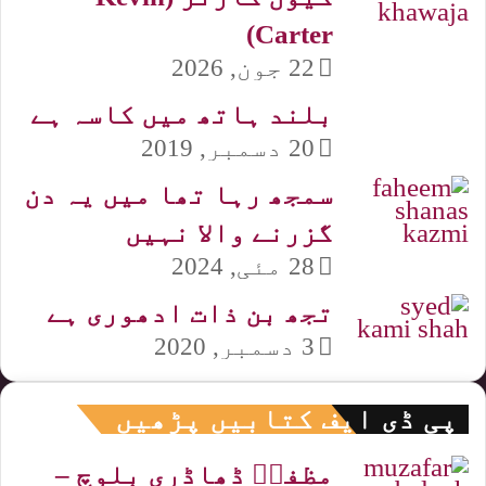
Carter)
22 جون, 2026
بلند ہاتھ میں کاسہ ہے
20 دسمبر, 2019
سمجھ رہا تھا میں یہ دن
گزرنے والا نہیں
28 مئی, 2024
تجھ بن ذات ادھوری ہے
3 دسمبر, 2020
پی ڈی ایف کتابیں پڑھیں
مظفرؔ ڈھاڈری بلوچ –