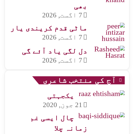
بھی
7 اگست, 2026
ماٹی قدم کریندی یار
7 اگست, 2026
دل لگی یاد آئے گی
7 اگست, 2026
آج کی منتخب شاعری
یکجہتی
21 جون, 2020
چال ایسی غم
زمانہ چلا