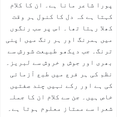
پورا شاعر مانا ہے۔ ان کا کلام
کہتا ہے کہ دل کا کنول ہر وقت
کھلا رہتا تھا۔ اس پر سب رنگوں
میں ہمرنگ اور ہر رنگ میں اپنی
ترنگ۔ جب دیکھو طبیعت شورش سے
بھری اور جوش و خروش سے لبریز۔
نظم کی ہر فرع میں طبع آزمائی
کی ہے اور رکے نہیں چند صفتیں
خاص ہیں۔ جن سے کلام ان کا جملہ
شعرا سے ممتاز معلوم ہوتا ہے۔