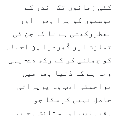
کئی زمانوں تک اندر کے
موسموں کو ہرا بھرا اور
معطررکھتی ہے نا کہ جن کی
تمازت اور کُھردرا پن احساس
کو چھلنی کر کے رکھ دے- یہی
وجہ ہے کہ دُنیا بھر میں
مزاحمتی ادب وہ پزیرائی
حاصل نہیں کر سکا جو
مقبولیت اور ستائش محبت