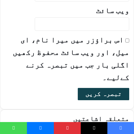
ویب‌ سائٹ
اس براؤزر میں میرا نام، ای
میل، اور ویب سائٹ محفوظ رکھیں
اگلی بار جب میں تبصرہ کرنے
کےلیے۔
متعلقہ اشاعتیں
دیئے سے ویسے ذرا پست قد
hatsApp
Messenger
Pinterest
X
Faceboo