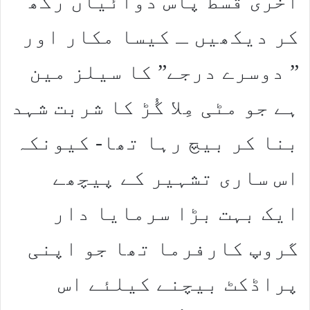
آخری قسط پاس دوائیاں رکھ
کر دیکھیں ـ کیسا مکار اور
” دوسرے درجے” کا سیلز مین
ہے جو مٹی مِلا گُڑ کا شربت شہد
بنا کر بیچ رہا تھا- کیونکہ
اس ساری تشہیر کے پیچھے
ایک بہت بڑا سرمایا دار
گروپ کارفرما تھا جو اپنی
پراڈکٹ بیچنے کیلئے اس