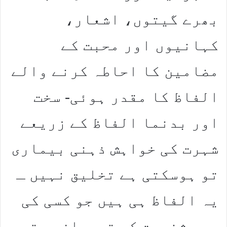
بھرے گیتوں، اشعار،
کہانیوں اور محبت کے
مضامین کا احاطہ کرنے والے
الفاظ کا مقدر ہوئی- سخت
اور بدنما الفاظ کے زریعے
شہرت کی خواہش ذہنی بیماری
تو ہوسکتی ہے تخلیق نہیں ـ
یہ الفاظ ہی ہیں جو کسی کی
بھی شخصیت کے ترجمان ہوتے