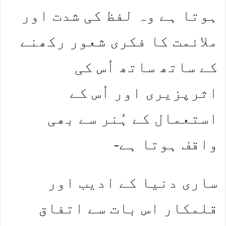
ہوتا ہے وہ لفظ کی شدت اور
ملائمت کا فکری شعور رکھنے
کے ساتھ ساتھ اُس کی
اثرپزیری اور اُس کے
استعمال کے ہُنر سے بھی
واقف ہوتا ہے-
ساری دنیا کے ادیب اور
قلمکار اس بات سے اتفاق