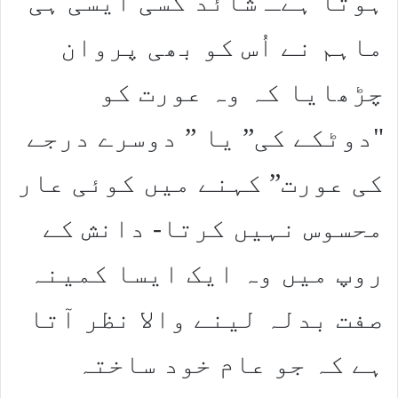
ہوتا ہےـ شائد کسی ایسی ہی
ماہم نے اُس کو بھی پروان
چڑھایا کہ وہ عورت کو
"دوٹکے کی” یا ” دوسرے درجے
کی عورت” کہنے میں کوئی عار
محسوس نہیں کرتا- دانش کے
روپ میں وہ ایک ایسا کمینہ
صفت بدلہ لینے والا نظر آتا
ہے کہ جو عام خود ساختہ