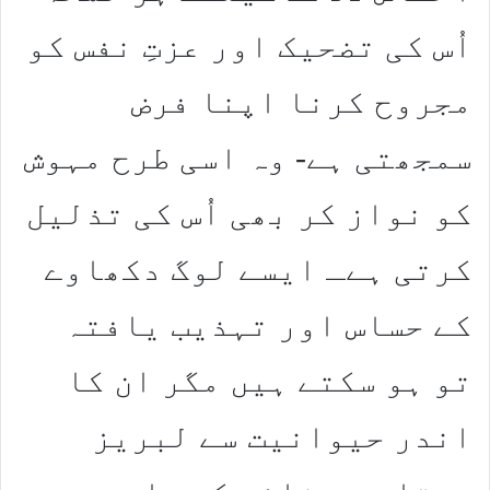
اُس کی تضحیک اور عزتِ نفس کو
مجروح کرنا اپنا فرض
سمجھتی ہے- وہ اسی طرح مہوش
کو نواز کر بھی اُس کی تذلیل
کرتی ہےـ ایسے لوگ دکھاوے
کے حساس اور تہذیب یافتہ
تو ہو سکتے ہیں مگر ان کا
اندر حیوانیت سے لبریز