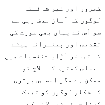
کمزور اور غیر شائستہ
لوگوں کا آسان ہدف رہی ہے
سو اُس نے یہاں بھی عورت کی
تقدیس اور پیغبرانہ پیشے
کا تمسخر اُڑایا-نفسیات میں
احساسِ کمتری کا علاج تو
ممکن ہے مگر احساسِ برتری
کا شکار لوگوں کو ٹھیک
کرنا جوئے شیر لانے کے