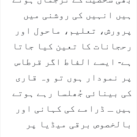
ہیں انہیں کی روشنی میں
پرورش، تعلیم، ماحول اور
رحجانات کا تعین کیا جاتا
ہے- ایسے الفاط اگر قرطاس
پر نمودار ہوں تو وہ قاری
کی بینائی جُھلسا رہے ہوتے
ہیں ـ ڈرامے کی کہانی اور
بالخصوص برقی میڈیا پر