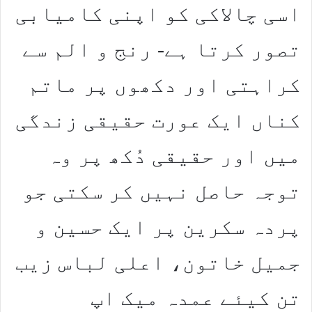
اسی چالاکی کو اپنی کامیابی
تصور کرتا ہے- رنج و الم سے
کراہتی اور دکھوں پر ماتم
کناں ایک عورت حقیقی زندگی
میں اور حقیقی دُکھ پر وہ
توجہ حاصل نہیں کر سکتی جو
پردہ سکرین پر ایک حسین و
جمیل خاتون، اعلی لباس زیب
تن کیئے عمدہ میک اپ