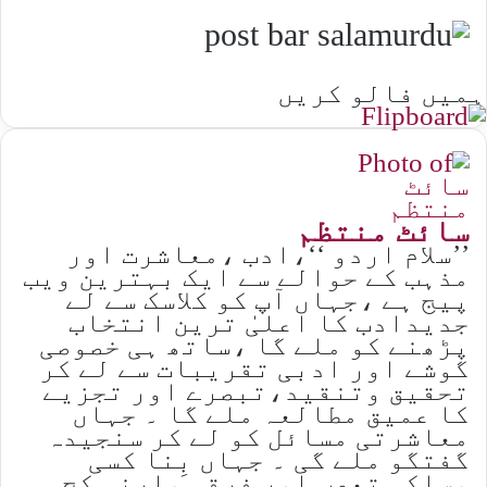
ہمیں فالو کریں
سائٹ منتظم
’’سلام اردو ‘‘،ادب ،معاشرت اور
مذہب کے حوالے سے ایک بہترین ویب
پیج ہے ،جہاں آپ کو کلاسک سے لے
جدیدادب کا اعلیٰ ترین انتخاب
پڑھنے کو ملے گا ،ساتھ ہی خصوصی
گوشے اور ادبی تقریبات سے لے کر
تحقیق وتنقید،تبصرے اور تجزیے
کا عمیق مطالعہ ملے گا ۔ جہاں
معاشرتی مسائل کو لے کر سنجیدہ
گفتگو ملے گی ۔ جہاں بِنا کسی
مسلکی تعصب اور فرقہ وارنہ کج