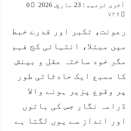
آخری ترمیم : 23 مارچ, 2026
0
۷۲۶
رعونت، تکبر اور قدرے خبط
میں مبتلا، انتہائی کج فہم
مگر خود ساختہ عقل و بینش
کا ممبع ایک حادثاتی طور
پر وقوع پزیر ہونے والا
ڈرامہ نگار جس کی باتوں
اور انداز سے یوں لگتا ہے