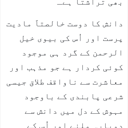
بھی تراشتا ہےـ
دانش کا دوست خالصتاََ مادیت
پرست اور اُس کی بیوی خیل
الرحمن کے گرد ہی موجود
کوئی کردار ہے جو مذہب اور
معاشرت سے ناواقف طلاق جیسی
شرعی پابندی کے باوجود
مہوش کے دل میں دانش سے
دوبارہ ملنے اور اُس کے