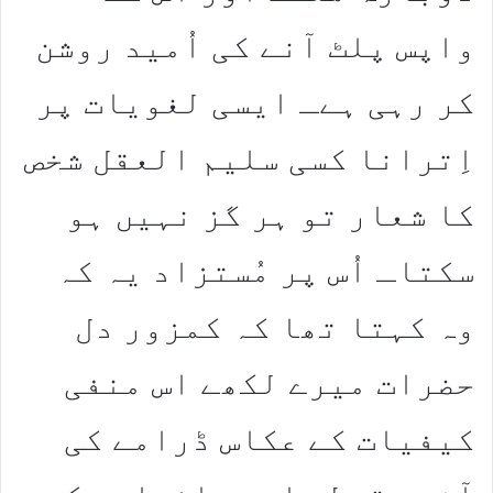
واپس پلٹ آنے کی اُمید روشن
کر رہی ہےـ ایسی لغویات پر
اِترانا کسی سلیم العقل شخص
کا شعار تو ہر گز نہیں ہو
سکتاـ اُس پر مُستزاد یہ کہ
وہ کہتا تھا کہ کمزور دل
حضرات میرے لکھے اس منفی
کیفیات کے عکاس ڈرامے کی