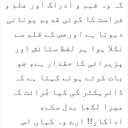
کہ وہ فہم و ادراک اور علم و
فراست کا کوئی قدیم یونانی
دیوتا ہے اورجس کے قلم سے
نکلا ہوا ہر لفظ ستائش اور
پزیرائی کا حقدار ہے، جو
بات کرتے ہوئے کہتا ہے کہ
ڈائریکٹر کی کیا جُرائت کہ
میرا لکھا بدل سکے،
اداکار!! ارے وہ کہاں اس