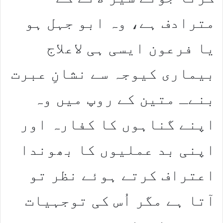
مترادف ہے، وہ ابو جہل ہو
یا فرعون ایسی ہی لاعلاج
بیماری کیوجہ سے نشانِ عبرت
بنےـ متین کے روپ میں وہ
اپنے گناہوں کا کفارہ اور
اپنی بد عملیوں کا بھوندا
اعتراف کرتے ہوئے نظر تو
آتا ہے مگر اُس کی توجہیات