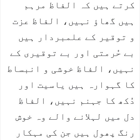
کرتے ہیں کہ الفاظ مرہم
ہیں گھاؤ نہیں، الفاظ عزت
و توقیر کے علمبردار ہیں
بے حُرمتی اور بے توقیری کے
نہیں، الفاظ خوشی و انبساط
کا گہوارہ ہیں یاسیت اور
دُکھ کا جہنم نہیں، الفاظ
دل میں لہلانے والے وہ خوش
رنگ پھول ہیں جن کی مہکار