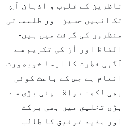
ناظرین کے قلوب و اذہان آج
تک انہیں حسین اور طلسماتی
منظروں کی گرفت میں ہیں-
الفاظ اور اُن کی تکریم سے
آگہی فطرت کا ایسا خوبصورت
انعام ہے جس کے باعث کوئی
بھی لکھنے والا اپنی بڑی سے
بڑی تخلیق میں بھی برکت
اور مذید توفیق کا طالب