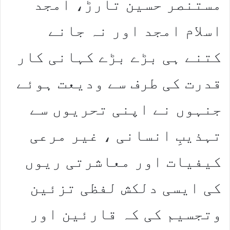
مستنصر حسین تارڑ، امجد
اسلام امجد اور نہ جانے
کتنے ہی بڑے بڑے کہانی کار
قدرت کی طرف سے ودیعت ہوئے
جنہوں نے اپنی تحریوں سے
تہذیبِ انسانی ، غیر مرعی
کیفیات اور معاشرتی ریوں
کی ایسی دلکش لفظی تزئین
وتجسیم کی کہ قارئین اور