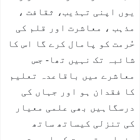
یوں اپنی تہذیب، ثقافت ،
مذہب ، معاشرت اور قلم کی
حُرمت کو پامال کرے گا اس کا
شائبہ تک نہیں تھا- جس
معاشرے میں باقاعدہ تعلیم
کا فقدان ہو اور جہاں کی
درسگاہیں بھی
علمی معیار
کی تنزلی کیساتھ ساتھ
بنیادی تربیت کی اہمیت و