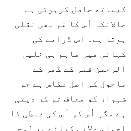
کیساتھ حاصل کرہوتی ہے
حالانکہ اُس کا غم بھی نقلی
ہوتا ہے۔ اس ڈرامے کی
کہانی میں ماہم ہی خلیل
الرحمن قمر کے گھر کے
ماحول کی اصل عکاس ہے جو
شہوار کو معاف تو کر دیتی
ہے مگر اُس کو اُس کی غلطی کا
احساس دلانے کیلئے ہر لمحہ