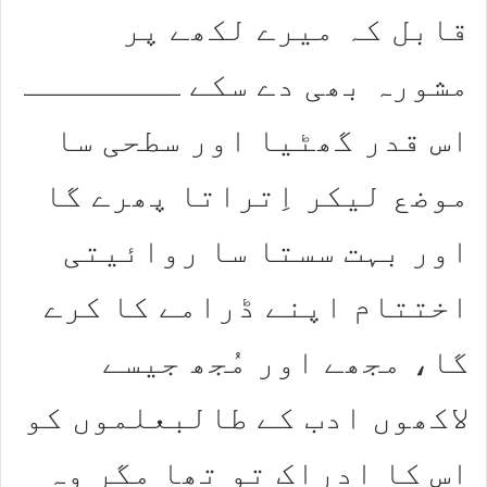
قابل کہ میرے لکھے پر
مشورہ بھی دے سکے ــــــــ
اس قدر گھٹیا اور سطحی سا
موضع لیکر اِتراتا پھرے گا
اور بہت سستا سا روائیتی
اختتام اپنے ڈرامے کا کرے
گا، مجھے اور مُجھ جیسے
لاکھوں ادب کے طالبعلموں کو
اس کا ادراک تو تھا مگر وہ