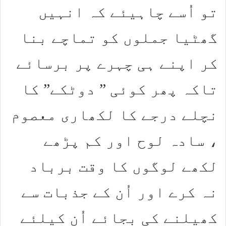
تو اُسے چاہیئے کہ انہیں
گھٹیا جملوں کو تماچے بنا
کر اپنے ہی چہرے پر برسائے
تاکہ پھر کوئی ” دوٹکے” کا
نچلے درجے کا لکھاری معصوم
، سادہ لوح اور کم پڑھے
لکھے لوگوں کا وقت برباد
نہ کرے اور اُن کے جذبات سے
کھیلنے کی بجائے اُن کیلئے