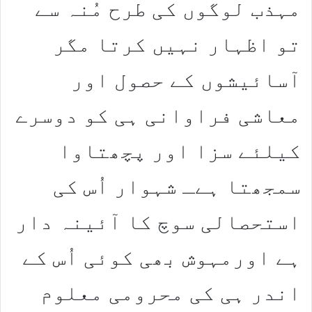
مہذب لوگوں کی طرح مُنہ سے
تو اظہار نہیں کرتا مگر
آسائیشوں کے حصول اور
معاشی فراوانی ہی کو دوسرے
کیلئے سزا اور پچھتاوا
سمجھتا ہےـ شہوار اُس کی
استحصالی سوچ کا آئینہ دار
ہے اورمہوش بھی کوئی اُس کے
اندر ہی کی محرومی معلوم