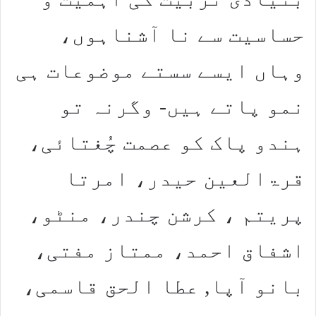
حساسیت سے نا آشناہوں،
وہاں ایسے سستے موضوعات ہی
نمو پاتے ہیں- وگرنہ تو
ہندو پاک کو عصمت چُغتائی،
قرۃالعین حیدر، امرتا
پریتم ، کرشن چندر، منٹو،
اشفاق احمد، ممتاز مفتی،
بانو آپا, عطا الحق قاسمی،