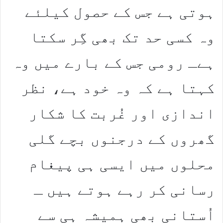
ہوتی ہے جس کے حصول کیلئے
وہ کسی حد تک بھی گِر سکتا
ہےـ رومی جس کے بارے میں وہ
کہتا ہے کہ وہ خود ہے، نظر
اندازی اور غُربت کا شکار
گھروں کے درجنوں بچے گلی
محلوں میں ایسی ہی پیغام
رسانی کر رہے ہوتے ہیں ـ
اُستانی بھی ہمیشہ ہی سے