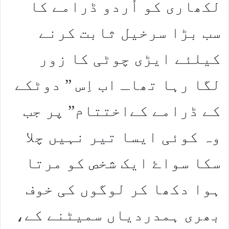
لکھاری کو اُردو ڈرامے کا
سب بڑا سرخیل ثابت کرنے
کیلئے ایڑی چوٹی کا زور
لگا رہا تھاـ اب اِس ” دوٹکے
کے ڈرامے کےاختتام” پر جب
وہ کوئی ایسا تیر نہیں چلا
سکا سواۓ ایک شخص کو مرتا
ہوا دکھا کر لوگوں کی خوف
بھری ہمدردیاں سمیٹنے کے،