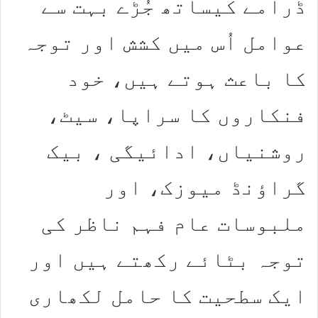
ڈرامے کیساتھ جُڑے بہت سے
عوامل اُس میں کشش اور توجہ
کا باعث ہوتے ہیں، خود
فنکاروں کا سراپا، سیٹ،
روشنیاں، ادائیگی ، بیک
گراؤنڈ میوزک، اور
ملبوسات عام فہم ناظر کی
توجہ بٹائے رکھتے ہیں اور
ایک سطحیت کا حامل لکھاری