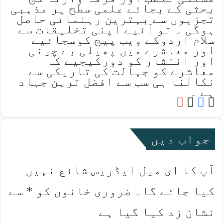
بحثی کے بجائے علمی سطح پر مذہبی
تجزیوں سے بہترین رہنمائی حاصل
ہوگی ۔ تو آئیے اپنی تخلیقات سے
سلام اردوکے ویب پیج کوسجائیے
اور معاشرے میں پھیلی بے چینی
اور انتشار کو دورکیجیے کہ
معاشرے کو جہالت کی تاریکی سے
نکالنا ہی سب سے افضل ترین جہاد
ہے ۔
YouTube
Facebook
Website
X
جواب دیں
آپ کا ای میل ایڈریس شائع نہیں
کیا جائے گا۔
ضروری خانوں کو
*
سے
نشان زد کیا گیا ہے