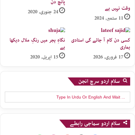
پانچ دن
وقت نہیں ہے
24 جنوری, 2020
11 ستمبر, 2024
کسی دن کام آ جائے گی استادی
نگاہِ ہجر میں رنگِ ملال دیکھا
ہماری
ہے
17 فروری, 2026
15 اپریل, 2020
سلام اردو سرچ انجن
Search
for:
سلام اردو سماجی رابطے