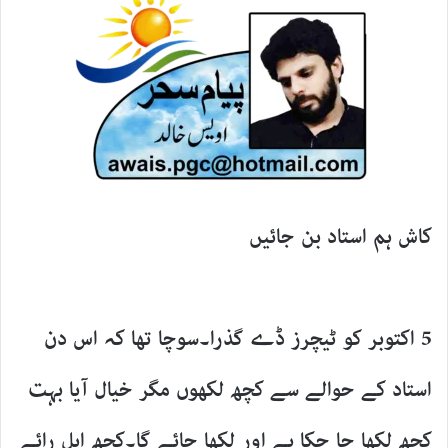
کاش ہم استاد بن جائیں
5 اکتوبر کو ٹیچرز ڈے گذرا۔سوچا تھا کہ اس دن
استاد کے حوالے سے کچھ لکھوں مگر خیال آیا بہت
کچھ لکھا جا چکا ہے اور لکھا جائے گا۔کچھ اہل رائے