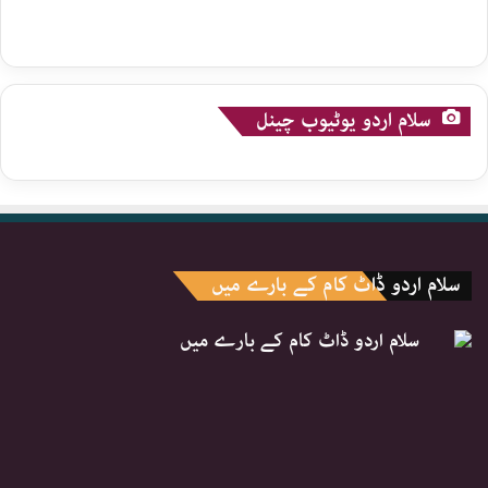
سلام اردو یوٹیوب چینل
سلام اردو ڈاٹ کام کے بارے میں