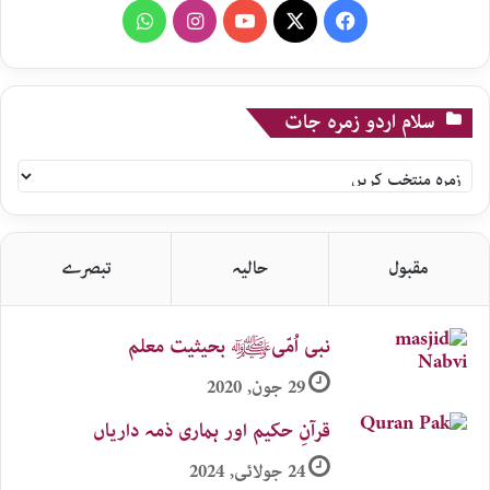
WhatsApp
Instagram
YouTube
X
Facebook
سلام اردو زمرہ جات
سلام
اردو
زمرہ
جات
مقبول
حالیہ
تبصرے
نبی اُمّیﷺ بحیثیت معلم
29 جون, 2020
قرآنِ حکیم اور ہماری ذمہ داریاں
24 جولائی, 2024