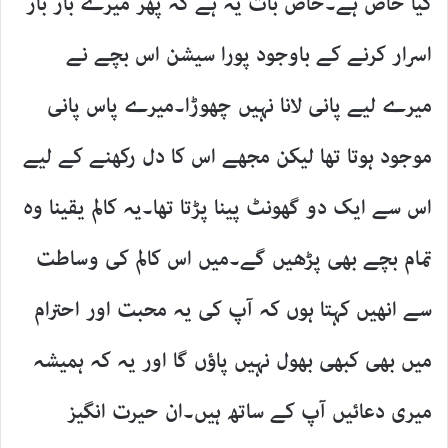
کیا خاص ہے۔خاص بات یہ ہے کہ پھر میرے بار بار
اسرار کرنے کے باوجود پورا سیشن اس بچے نے
میرے لیے پانی لانا نہیں چھوڑا۔میرے پاس پانی
موجود ہوتا تھا لیکن مجھے اس کا دل رکھنے کے لیے
اس سے ایک دو گھونٹ پینا پڑتا تھا۔یہ کالم یقینا وہ
تمام بچے بھی پڑھیں گے۔میں اس کالم کی وساطت
سے انھیں کہتا ہوں کہ آپ کی یہ محبت اور احترام
میں بھی کبھی بھول نہیں پاؤں گا اور یہ کہ ہمیشہ
میری دعائیں آپ کے ساتھ ہیں۔ان حیرت انگیز