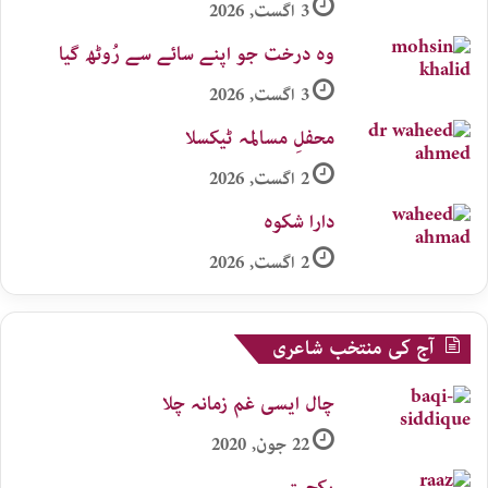
3 اگست, 2026
وہ درخت جو اپنے سائے سے رُوٹھ گیا
3 اگست, 2026
محفلِ مسالمہ ٹیکسلا
2 اگست, 2026
دارا شکوہ
2 اگست, 2026
آج کی منتخب شاعری
چال ایسی غم زمانہ چلا
22 جون, 2020
یکجہتی