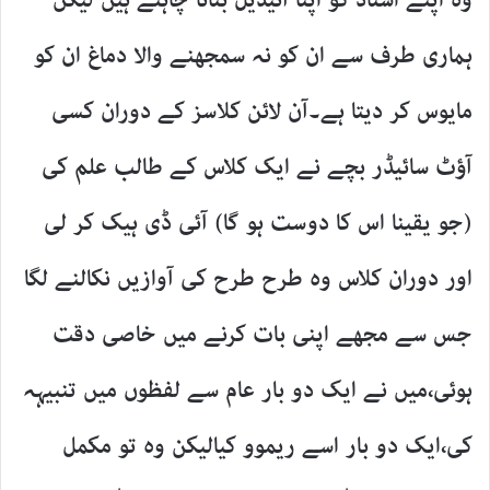
وہ اپنے استاد کو اپنا آئیڈیل بنانا چاہتے ہیں لیکن
ہماری طرف سے ان کو نہ سمجھنے والا دماغ ان کو
مایوس کر دیتا ہے۔آن لائن کلاسز کے دوران کسی
آؤٹ سائیڈر بچے نے ایک کلاس کے طالب علم کی
(جو یقینا اس کا دوست ہو گا) آئی ڈی ہیک کر لی
اور دوران کلاس وہ طرح طرح کی آوازیں نکالنے لگا
جس سے مجھے اپنی بات کرنے میں خاصی دقت
ہوئی،میں نے ایک دو بار عام سے لفظوں میں تنبیہہ
کی،ایک دو بار اسے ریموو کیالیکن وہ تو مکمل