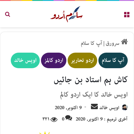
مینو
تلاش
سرورق
|
آپ کا سلام
آپ کا سلام
اردو تحاریر
اردو کالمز
اویس خالد
کاش ہم استاد بن جائیں
اویس خالد کا ایک اردو کالم
Send
اویس خالد
9 اکتوبر, 2020
an
آخری ترمیم : 9 اکتوبر, 2020
0
۳۲۱
email