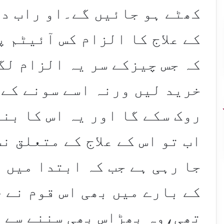
کھٹے ہو جائیں گے۔او راب دی
کے علاج کا الزام کس آئیٹم 
کہ جس چیزکے سر یہ الزام لگے
خرید لیں ورنہ اسے سونے کے 
روک سکے گا اور یہ اس کا بن
اب تو اس کے علاج کے متعلق ن
جا رہی ہے جب کہ ابتدا میں 
کے بارے میں بھی اس قوم نے 
تھی،وہ بھڑاس بھی سننے سے 