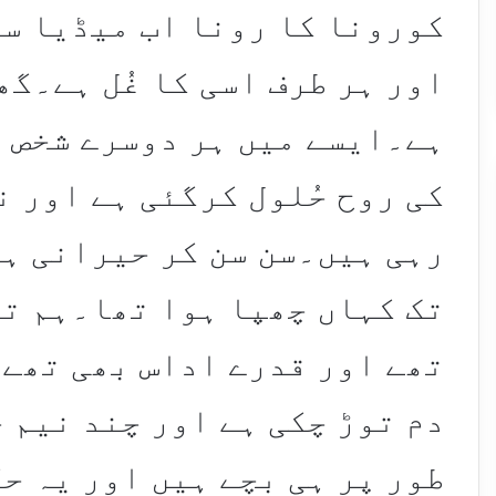
کورونا کا رونا اب میڈیا سے 
اور ہر طرف اسی کا غُل ہے۔گ
ہے۔ایسے میں ہر دوسرے شخص ک
کی روح حُلول کرگئی ہے اور 
رہی ہیں۔سن سن کر حیرانی ہو
تک کہاں چھپا ہوا تھا۔ہم تو
تھے اور قدرے اداس بھی تھے 
دم توڑ چکی ہے اور چند نیم 
طور پر ہی بچے ہیں اور یہ ح