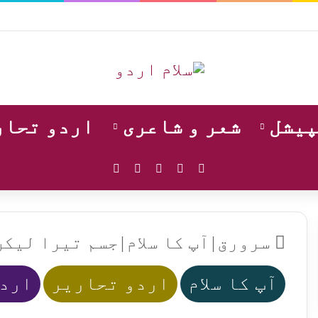
پیشل
شعر و شاعری
اردو تحار
WhatsApp
Instagram
YouTube
Facebook
X
سرورق
|
آپ کا سلام
|
جسم تیرا لیکن
آپ کا سلام
اردو تحاریر
اردو