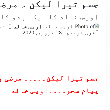
جسم تیرا لیکن ۔ مرض
اویس خالد کا ایک اردو کا
end
اویس خالد
28
an
آخری ترمیم : 28 فروری, 2020
mail
جسم تیرا لیکن۔۔۔۔۔ مرضی پ
پیام سحر۔۔۔۔اویس خالد