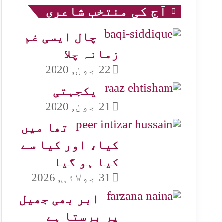
آج کی منتخب شاعری
چال ایسی غم
زمانہ چلا
22 جون, 2020
یکجہتی
21 جون, 2020
تھا میں
کیا، اور کیا سے
کیا ہو گیا
31 جولائی, 2026
ابر بھی جھیل
پر برستا ہے