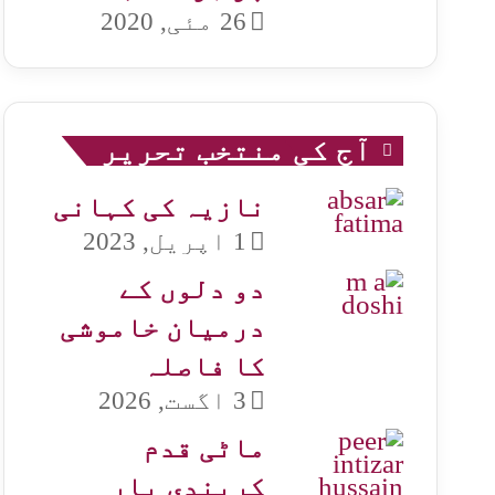
26 مئی, 2020
آج کی منتخب تحریر
نازیہ کی کہانی
1 اپریل, 2023
دو دلوں کے
درمیان خاموشی
کا فاصلہ
3 اگست, 2026
ماٹی قدم
کریندی یار