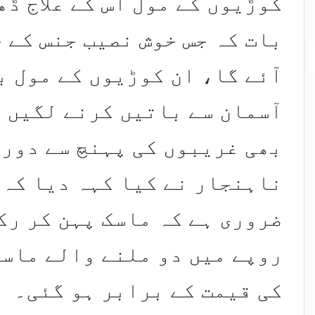
کوڑیوں کے مول اس کے علاج ڈھ
بات کہ جس خوش نصیب جنس کے ح
آئے گا، ان کوڑیوں کے مول ب
آسمان سے باتیں کرنے لگیں گ
بھی غریبوں کی پہنچ سے دور 
ناہنجار نے کیا کہہ دیا کہ
ضروری ہے کہ ماسک پہن کر رک
روپے میں دو ملنے والے ماسک
کی قیمت کے برابر ہو گئی۔