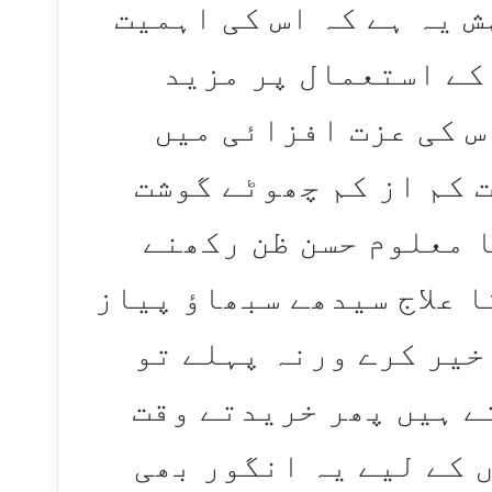
 یہ ہے کہ اس کی اہمیت
کے استعمال پر مزید
س کی عزت افزائی میں
 کم از کم چھوٹے گوشت
 معلوم حسن ظن رکھنے
ا علاج سیدھے سبھاؤ پیاز
خیر کرے ورنہ پہلے تو
ے ہیں پھر خریدتے وقت
ں کے لیے یہ انگور بھی