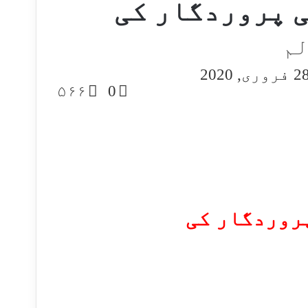
ی پروردگار کی
لم
S
 فروری, 2020
۵۶۶
0
e
روردگار کی