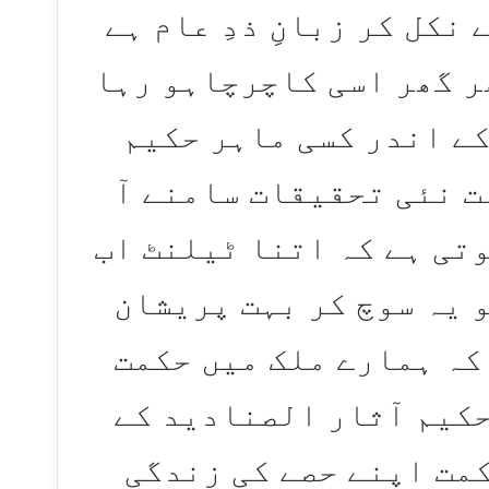
نکل کر زبانِ ذدِ عام ہے
ھر گھر اسی کاچرچاہو رہا
ے اندر کسی ماہر حکیم
نت نئی تحقیقات سامنے آ
تی ہے کہ اتنا ٹیلنٹ اب
 یہ سوچ کر بہت پریشان
کہ ہمارے ملک میں حکمت
حکیم آثار الصنادید کے
کمت اپنے حصے کی زندگی