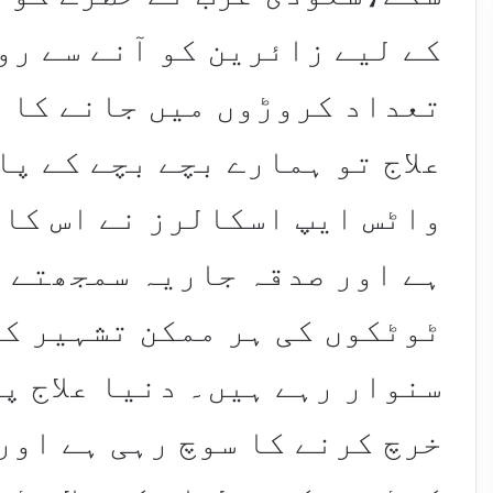
کے لیے زائرین کو آنے سے رو
تعداد کروڑوں میں جانے کا 
علاج تو ہمارے بچے بچے کے پ
واٹس ایپ اسکالرز نے اس کا 
ہے اور صدقہ جاریہ سمجھتے ہ
ٹوٹکوں کی ہر ممکن تشہیر کر
سنوار رہے ہیں۔ دنیا علاج پ
خرچ کرنے کا سوچ رہی ہے اور