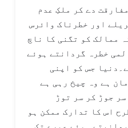
مفارقت دے کر ملکِ عدم
ریلے اور خطرناک وائرس
ہ ممالک کو تگنی کا ناچ
المی خطرہ گردانتے ہوئے
ے۔دنیا جس کو اپنی
ان ہے وہ چیخ رہی ہے
سر جوڑ کر سر توڑ
رح اس کا تدارک ممکن ہو
بھانپتے ہوئے عمرے تک