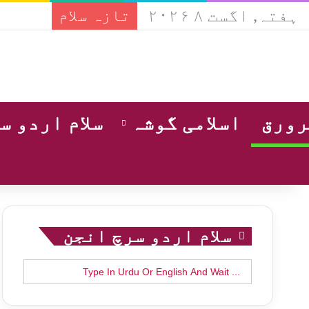
ہفتہ, اگست ۸ ۲۰۲۶
تازہ سلام
ورق
اسلامی گوشہ
سلام اردو س
سلام اردو سرچ انجن
Search
for: