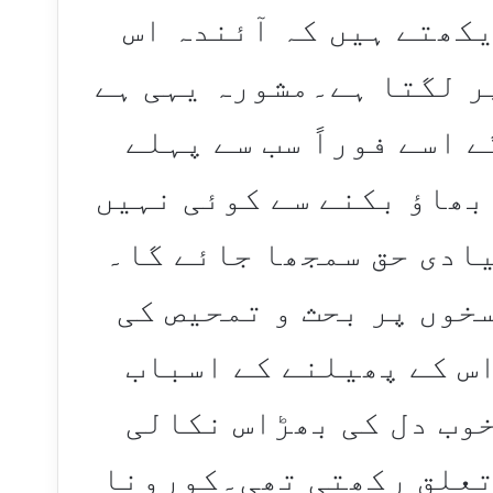
کھتے ہیں کہ آئندہ اس
پر لگتا ہے۔مشورہ یہی ہے
 اسے فوراً سب سے پہلے
بھاؤ بکنے سے کوئی نہیں
یادی حق سمجھا جائے گا۔
سخوں پر بحث و تمحیص کی
اس کے پھیلنے کے اسباب
خوب دل کی بھڑاس نکالی
تعلق رکھتی تھی۔کورونا