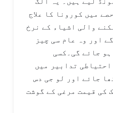
ونڈ لیے ہیں۔ یہ الگ
صے میں کورونا کا علاج
کنے والی اشیاء کے نرخ
ے اور وہ عام سی چیز
ہو جائے گی۔کسی
 احتیاطی تدابیر میں
ھا جائے اور لو جی دس
 کی قیمت مرغی کے گوشت