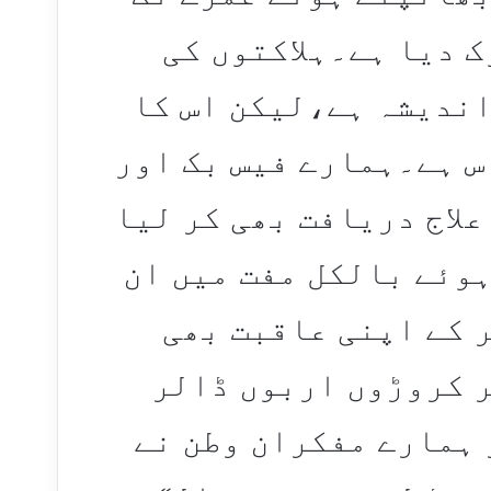
ک دیا ہے۔ہلاکتوں کی
اندیشہ ہے،لیکن اس کا
اس ہے۔ہمارے فیس بک اور
علاج دریافت بھی کر لیا
وئے بالکل مفت میں ان
 کے اپنی عاقبت بھی
ر کروڑوں اربوں ڈالر
 ہمارے مفکران وطن نے