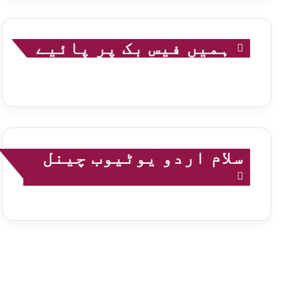
ہمیں فیس بک پر پائیے
سلام اردو یوٹیوب چینل