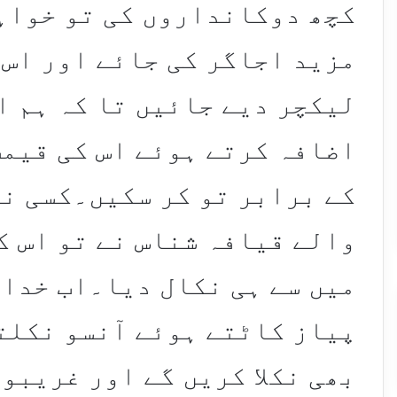
کچھ دوکانداروں کی تو خواہش
مزید اجاگر کی جائے اور اس 
لیکچر دیے جائیں تا کہ ہم ا
اضافہ کرتے ہوئے اس کی قیمت
کے برابر تو کر سکیں۔کسی نا
والے قیافہ شناس نے تو اس ک
میں سے ہی نکال دیا۔اب خدا 
پیاز کاٹتے ہوئے آنسو نکلت
بھی نکلا کریں گے اور غریبو