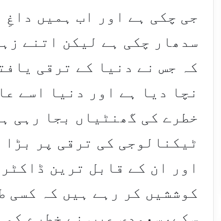
جی چکی ہے اور اب ہمیں داغِ 
سدھار چکی ہے لیکن اتنے زہ
کہ جس نے دنیا کے ترقی یافت
نچا دیا ہے اور دنیا اسے ع
خطرے کی گھنٹیاں بجا رہی ہ
ٹیکنالوجی کی ترقی پر بڑا م
اور ان کے قابل ترین ڈاکٹر 
کوششیں کر رہے ہیں کہ کسی ط
سکے،سعودی عرب نے خطرے کو 