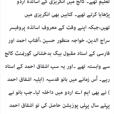
تعلیم تھے۔ کالج میں انگریزی کے اساتذہ اردو
پڑھایا کرتے تھے۔ کتابیں بھی انگریزی میں
تھیں،جبکہ اپنے وقت کے معروف اساتذہ پروفیسر
سراج الدین، خواجہ منظور حسین ،آفتاب احمد اور
فارسی کے استاد مقبول بیگ بدخشانی گورنمنٹ کالج
سے وابستہ تھے ۔اور یہ سب اشفاق احمد کے استاد
رہے۔ اُس زمانے میں بانو قدسیہ (اہلیہ اشفاق احمد
) نے بھی ایم اے اردو میں داخلہ لیا۔جب بانو نے
پہلے سال پہلی پوزیشن حاصل کی تو اشفاق احمد