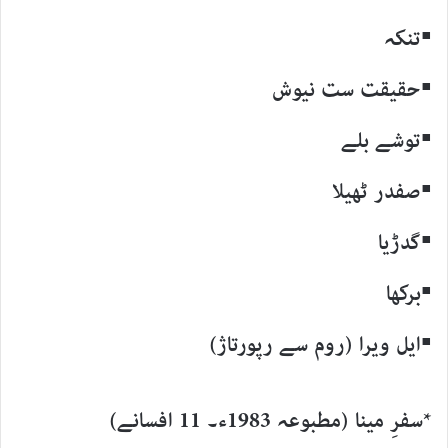
▪تنکہ
▪حقیقت ست نیوش
▪توشے بلے
▪صفدر ٹھیلا
▪گدڑیا
▪برکھا
▪ایل ویرا (روم سے رپورتاژ)
*سفرِ مینا (مطبوعہ 1983ء۔ 11 افسانے)