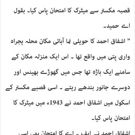
قصبہ مکستر سے میٹرک کا امتحان پاس کیا۔ بقول
اے حمید۔
” اشفاق احمد کا حویلی نما آبائی مکان محلہ ہجراہ
واری پتی میں واقع تھا ۔ اس ایک منزلہ مکان کے
سامنے ایک باڑہ تھا جس میں گھوڑے بھینس اور
دوسرے جانور بندھے رہتے ۔ اسی قصبے مکستر کے
اسکول میں اشفاق احمد نے 1943ء میں میٹرک کا
امتحان پاس کیا۔
اشفاق احمد نے ایف ۔ اے کا امتحان بھی اسی