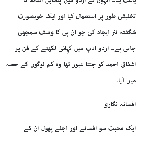
باعث بنا۔ انہوں نے اردو میں پنجابی الفاظ کا
تخلیقی طور پر استعمال کیا اور ایک خوبصورت
شگفتہ نثر ایجاد کی جو ان ہی کا وصف سمجھی
جاتی ہے۔ اردو ادب میں کہانی لکھنے کے فن پر
اشفاق احمد کو جتنا عبور تھا وہ کم لوگوں کے حصہ
میں آیا۔
افسانہ نگاری
ایک محبت سو افسانے اور اجلے پھول ان کے