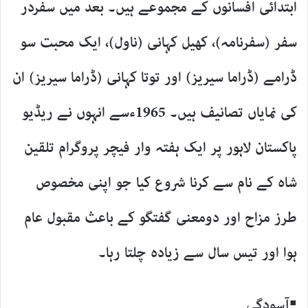
ابتدائی افسانوں کے مجموعے ہیں۔ بعد میں سفردر
سفر (سفرنامہ)، کھیل کہانی (ناول)، ایک محبت سو
ڈرامے (ڈراما سیریز) اور توتا کہانی (ڈراما سیریز) ان
کی نمایاں تصانیف ہیں۔ 1965ءسے انہوں نے ریڈیو
پاکستان لاہور پر ایک ہفتہ وار فیچر پروگرام تلقین
شاہ کے نام سے کرنا شروع کیا جو اپنی مخصوص
طرز مزاح اور دومعنی گفتگو کے باعث مقبول عام
ہوا اور تیس سال سے زیادہ چلتا رہا۔
▪آسودگی