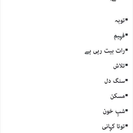
▪توبہ
▪فہیم
▪رات بیت رہی ہے
▪تلاش
▪سنگ دل
▪مسکن
▪شبِ خون
▪توتا کہانی