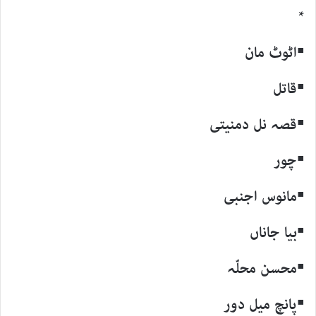
*
▪اٹوٹ مان
▪قاتل
▪قصہ نل دمنیتی
▪چور
▪مانوس اجنبی
▪بیا جاناں
▪محسن محلّہ
▪پانچ میل دور