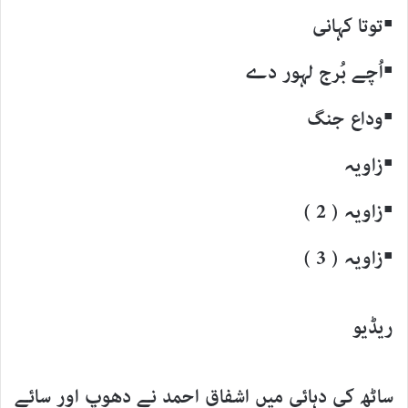
▪توتا کہانی
▪اُچے بُرج لہور دے
▪وداع جنگ
▪زاویہ
▪زاویہ ( 2 )
▪زاویہ ( 3 )
ریڈیو
ساٹھ کی دہائی میں اشفاق احمد نے دھوپ اور سائے