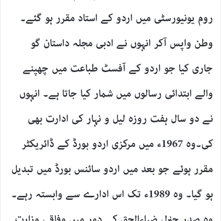
روم یونیورسٹی میں اردو کے استاد مقرر ہو گئے۔
وطن واپس آکر انہوں نے ادبی مجلہ داستان گو
جاری کیا جو اردو کے آفسٹ طباعت میں چھپنے
والے ابتدائی رسالوں میں شمار کیا جاتا ہے۔ انہوں
نے دو سال ہفت روزہ لیل و نہار کی ادارت بھی
کی۔وہ 1967ء میں مرکزی اردو بورڈ کے ڈائریکٹر
مقرر ہوئے جو بعد میں اردو سائنس بورڈ میں تبدیل
ہو گیا۔ وہ 1989ء تک اس ادارے سے وابستہ رہے۔
وہ صدر جنرل ضیاءالحق کے دور میں وفاقی وزارت