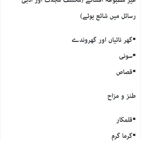
غیر مطبوعہ افسانے (مختلف مجلات اور ادبی
رسائل میں شائع ہوئے)
▪گھر نائیاں اور گھروندے
▪سونی
▪قصاص
طنز و مزاح
▪قلمکار
▪گرما گرم