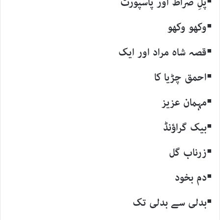
▪پلِ صراط اور پاسپورٹ
▪وکھو وکھو
▪قصہ شاہ مراد اور ایک
▪احمق چڑیا کا
▪مہمان عزیز
▪بیک گراؤنڈ
▪زرناب گل
▪دم بخود
▪بدلی سے بدلی تک