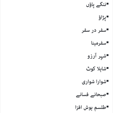
▪ننگے پاؤں
▪پڑاؤ
▪سفر در سفر
▪سفرمینا
▪شہر آرزو
▪شاہلا کوٹ
▪شوارا شواری
▪صبحانے فسانے
▪طلسم ہوش افزا