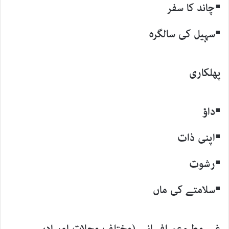
▪چاند کا سفر
▪سہیل کی سالگرہ
پھلکاری
▪داؤ
▪اپنی ذات
▪رشوت
▪سلامتے کی ماں