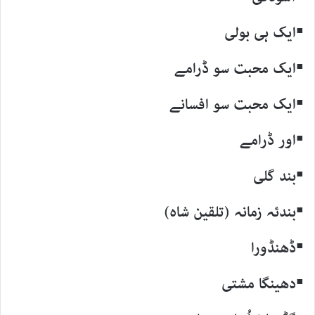
▪ایک ہی بولی
▪ایک محبت سو ڈرامے
▪ایک محبت سو افسانے
▪اور ڈرامے
▪بند گلی
▪بندئہ زمانہ (تلقین شاہ)
▪ڈھنڈورا
▪دھینگا مشتی