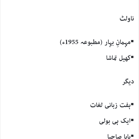
ناولٹ
▪مہمانِ بہار (مطبوعہ 1955ء)
▪کھیل تماشا
دیگر
▪ہفت زبانی لغات
▪ایک ہی بولی
▪بابا صاحبا