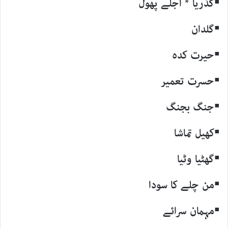
▪گڈریا * اُجلے پھول
▪گلدان
▪حیرت کدہ
▪حسرت تعمیر
▪جنگ بجنگ
▪کھیل تماشا
▪گھٹیا وٹیا
▪من چلے کا سودا
▪مہمان سرائے