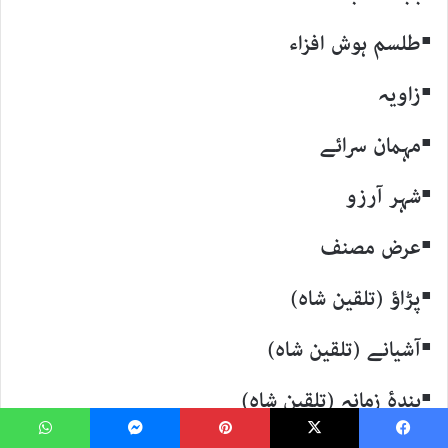
▪طلسم ہوش افزاء
▪زاویہ
▪مہمان سرائے
▪شہر آرزو
▪عرض مصنف
▪پڑاؤ (تلقین شاہ)
▪آشیانے (تلقین شاہ)
▪بندۂ زمانہ (تلقین شاہ)
WhatsApp
Messenger
Pinterest
X
Faceboo