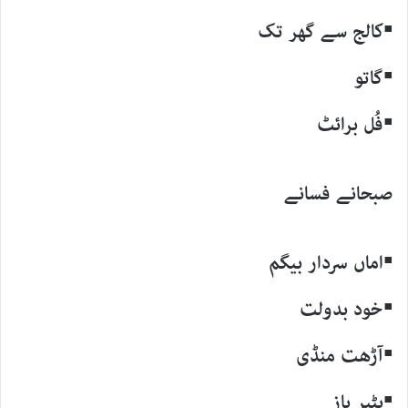
▪کالج سے گھر تک
▪گاتو
▪فُل برائٹ
صبحانے فسانے
▪اماں سردار بیگم
▪خود بدولت
▪آڑھت منڈی
▪بٹیر باز