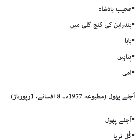
▪عجیب بادشاہ
▪بندرابن کی کنج گلی میں
▪بابا
▪پناہیں
▪امی
اُجلے پھول (مطبوعہ 1957ء۔ 8 افسانے، 1رپورتاژ)
▪اُجلے پھول
▪گُل ٹریا