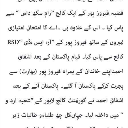
قصبہ فیروز پور کے ایک کالج ”رام سکھ داس “ سے
پاس کیا ۔ اس کے علاوہ بی ۔اے کا امتحان امتیازی
نمبروں کے ساتھ فیروز پور کے ”آر، ایس ،ڈی “RSD
کالج سے پاس کیا۔ قیام پاکستان کے بعد اشفاق
احمداپنے خاندان کے ہمراہ فیروز پور (بھارت) سے
ہجرت کرکے پاکستان آ گئے۔ پاکستان آنے کے بعد
اشفاق احمد نے گورنمنٹ کالج لاہور کے ”شعبہ ارد و
“ میں داخلہ لیا۔ جہاںکل چھ طلباءو طالبات زیر