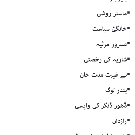
▪ماسٹر روشی
▪خانگیٔ سیاست
▪مسرور مرثیہ
▪شازیہ کی رخصتی
▪بے غیرت مدت خان
▪بندر لوگ
▪ڈھور ڈنگر کی واپسی
▪رازداں