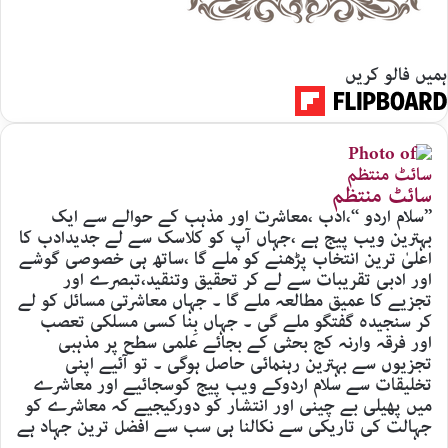
ہمیں فالو کریں
سائٹ منتظم
’’سلام اردو ‘‘،ادب ،معاشرت اور مذہب کے حوالے سے ایک
بہترین ویب پیج ہے ،جہاں آپ کو کلاسک سے لے جدیدادب کا
اعلیٰ ترین انتخاب پڑھنے کو ملے گا ،ساتھ ہی خصوصی گوشے
اور ادبی تقریبات سے لے کر تحقیق وتنقید،تبصرے اور
تجزیے کا عمیق مطالعہ ملے گا ۔ جہاں معاشرتی مسائل کو لے
کر سنجیدہ گفتگو ملے گی ۔ جہاں بِنا کسی مسلکی تعصب
اور فرقہ وارنہ کج بحثی کے بجائے علمی سطح پر مذہبی
تجزیوں سے بہترین رہنمائی حاصل ہوگی ۔ تو آئیے اپنی
تخلیقات سے سلام اردوکے ویب پیج کوسجائیے اور معاشرے
میں پھیلی بے چینی اور انتشار کو دورکیجیے کہ معاشرے کو
جہالت کی تاریکی سے نکالنا ہی سب سے افضل ترین جہاد ہے