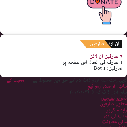
آن لائن صارفین
۶ صارفین
آن لائن
1 صارف
فی الحال اس صفحہ پر
صارفین:
1 Bot
کاپی رائٹ سلام اردو ڈاٹ کام کے حق میں محفوظ ہے |
محبت کے
ساتھ : از سلام اردو ٹیم
سلام اردو ڈاٹ کام © ۲۰۲۶-۲۰۱۲
تحریر بھیجیں
معاون صارفین
رابطہ کریں
ویب ٹی وی
مالی معاونت