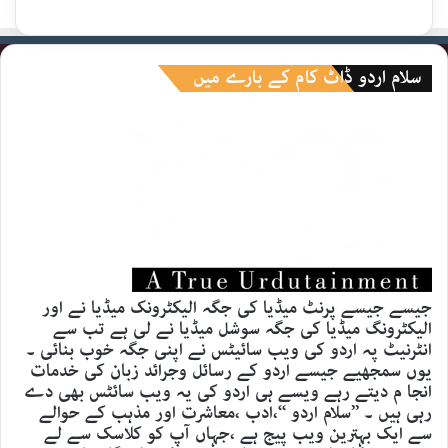
سلام اردو ڈاٹ کام کے بارے میں
جیسے جیسے پرنٹ میڈیا کی جگہ الیکٹرونک میڈیا نے اور
الیکٹرونگ میڈیا کی جگہ سوشل میڈیا نے لی ہے تب سے
انٹرنیٹ پہ اردو کی ویب سائیٹس نے اپنی جگہ خوب بنائی ۔
یوں سمجھیے جیسے اردو کے رسائل وجرائد زبان کی خدمات
انجا م دیتے رہے ویسے ہی اردو کی یہ ویب سائٹس بھی دے
رہی ہیں ۔ ’’سلام اردو ‘‘،ادب ،معاشرت اور مذہب کے حوالے
سے ایک بہترین ویب پیج ہے ،جہاں آپ کو کلاسک سے لے