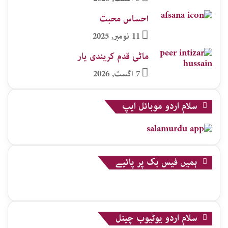
احساس محبت
11 نومبر, 2025
ماٹی قدم کریندی یار
7 اگست, 2026
سلام اردو موبائل ایپ
ہمیں فیس بک پر پائیے
سلام اردو یوٹیوب چینل