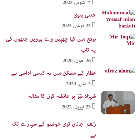
7 اکتوبر, 2025
جنتی بیوی
25 نومبر, 2025
برقع میں کیا چھپیں وے ہوویں جنھوں کی
یہ تاب
26 جون, 2020
عطار کے مسکن میں یہ کیسی اداسی ہے
3 مئی, 2020
شہزاد نیّرؔ پر عائشہ کرن کا مقالہ
23 اپریل, 2022
زلف ِ جاناں تری خوشبو کے سہارے تک
ہے