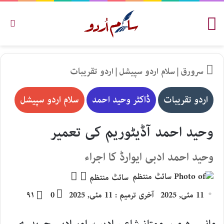
مینو
تلاش
سرورق
|
سلام اردو سپیشل
|
اردو تقریبات
اردو تقریبات
ڈاکٹر وحید احمد
سلام اردو سپیشل
وحید احمد آڈیٹوریم کی تعمیر
وحید احمد ادبی ایوارڈ کا اجراء
Follow
Send
سائٹ منتظم
an
on
11 مئی, 2025
آخری ترمیم : 11 مئی, 2025
0
۹۱
email
X