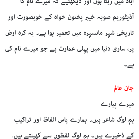
آباد میں رہتا ہوں اور دیکھئیے کہ میرے نام کا
آڈیٹوریم صوبہ خیبر پختون خواہ کے خوبصورت اور
تاریخی شہر مانسہرہ میں تعمیر ہوا ہے۔ یہ کرہ ارض
پر، ساری دنیا میں پہلی عمارت ہے جو میرے نام کی
ہے۔
جان عالم
میرے پیارے
ہم لوگ شاعر ہیں۔ ہمارے پاس الفاظ اور تراکیب
کے ذخیرے ہیں۔ ہم لوگ لفظوں سے
کھیلتے ہیں.