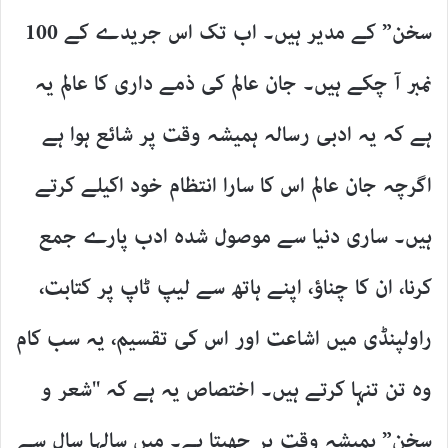
سخن” کے مدیر ہیں۔ اب تک اس جریدے کے 100
نمبر آ چکے ہیں۔ جان عالم کی ذمے داری کا عالم یہ
ہے کہ یہ ادبی رسالہ ہمیشہ وقت پر شائع ہوا ہے
اگرچہ جان عالم اس کا سارا انتظام خود اکیلے کرتے
ہیں۔ ساری دنیا سے موصول شدہ ادب پارے جمع
کرنا، ان کا چناؤ، اپنے ہاتھ سے لیپ ٹاپ پر کتابت،
راولپنڈی میں اشاعت اور اس کی تقسیم، یہ سب کام
وہ تن تنہا کرتے ہیں۔ اختصاص یہ ہے کہ "شعر و
سخن” ہمیشہ وقت پر چھپتا ہے۔ میں سالہا سال سے