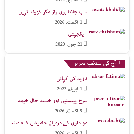
1 دسمبر, 2019
سب جانتا ہوں راز مگر کھولتا نہیں
1 اگست, 2026
یکجہتی
21 جون, 2020
آج کی منتخب تحریر
نازیہ کی کہانی
1 اپریل, 2023
سرخ پینسلیں اور خستہ حال خیمہ
9 اگست, 2026
دو دلوں کے درمیان خاموشی کا فاصلہ
3 اگست, 2026