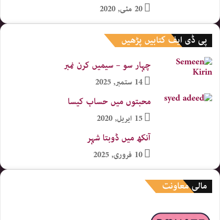
20 مئی, 2020
پی ڈی ایف کتابیں پڑھیں
چہار سو – سیمیں کرن نمبر
14 ستمبر, 2025
محبتوں میں حساب کیسا
15 اپریل, 2020
آنکھ میں ڈوبتا شہر
10 فروری, 2025
مالی معاونت