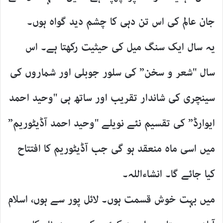
جان عالم کی اس تن دہی کا چشم دید گواہ ہوں۔
یہ سال ایک سنگ میل کی حیثیت رکھتا ہے۔ اس
سال "شعر و سخن” کی سلور جوبلی اور شماروں کی
سینچری کی شاندار تقریب اور ساتھ ہی "وحید احمد
ایوارڈ” کی تقسیم نئے نویلے "وحید احمد آڈیٹوریم”
میں اسی ماہ منعقد ہو گی جب آڈیٹوریم کا افتتاح
کیا جائے گا۔ انشاءاللہ۔
میں بہت خوش قسمت ہوں۔ لائل پور سے ہوں، اسلام