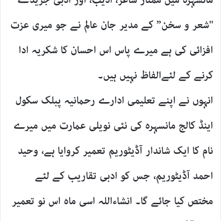
مانسہرہ میں ممتاز شاعر، ادیب، اور ادبی جریدے
"شعر و سخن” کے مدیر جان عالم نے جو میری عزت
افزائی کی ہے میرے پاس اس احسان کا شکریہ ادا
کرنے کے لئےالفاظ نہیں ہیں۔
انہوں نے اپنے تعلیمی ادارے رحمانیہ پبلک سکول
اینڈ کالج مانسہرہ کی نئی نویلی عمارت میں میرے
نام کا ایک شاندار آڈیٹوریم تعمیر کروایا ہے، وحید
احمد آڈیٹوریم، جس کو ادبی تقاریب کے لئے
مختص کیا جائے گا۔ انشاءاللہ اسی ماہ اس نو تعمیر