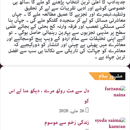
جدیدادب کا اعلیٰ ترین انتخاب پڑھنے کو ملے گا ،ساتھ ہی
خصوصی گوشے اور ادبی تقریبات سے لے کر تحقیق
وتنقید،تبصرے اور تجزیے کا عمیق مطالعہ ملے گا ۔ جہاں
معاشرتی مسائل کو لے کر سنجیدہ گفتگو ملے گی ۔ جہاں بِنا
کسی مسلکی تعصب اور فرقہ وارنہ کج بحثی کے بجائے علمی
سطح پر مذہبی تجزیوں سے بہترین رہنمائی حاصل ہوگی ۔ تو
آئیے اپنی تخلیقات سے سلام اردو کے ویب پیج کوسجائیے اور
معاشرے میں پھیلی بے چینی اور انتشار کو دورکیجیے کہ
معاشرے کو جہالت کی تاریکی سے نکالنا ہی سب سے افضل
ترین جہاد ہے ۔
مشہور سلام
دل سے مت روٹھ مرے ، دیکھ منا لے اس
کو
26 مئی, 2020
زندگی زخم سے موسوم