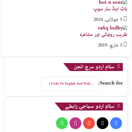
ہاٹ اینڈ سار سوپ
5 جولائی, 2024
تقریب رونمائی اور مشاعرہ
1 مارچ, 2019
سلام اردو سرچ انجن
Search for:
سلام اردو سماجی رابطے
WhatsApp
Instagram
YouTube
X
Facebook