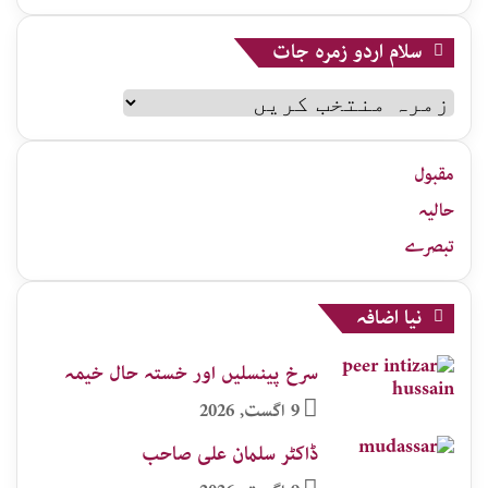
سلام اردو زمرہ جات
سلام
اردو
زمرہ
جات
مقبول
حالیہ
تبصرے
نیا اضافہ
سرخ پینسلیں اور خستہ حال خیمہ
9 اگست, 2026
ڈاکٹر سلمان علی صاحب