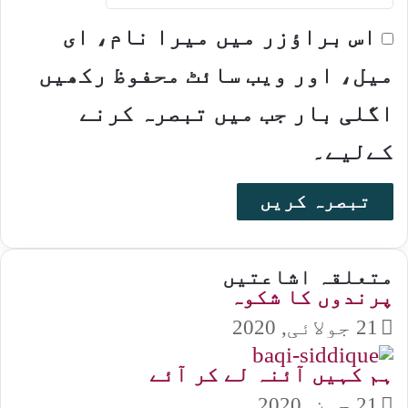
اس براؤزر میں میرا نام، ای
میل، اور ویب سائٹ محفوظ رکھیں
اگلی بار جب میں تبصرہ کرنے
کےلیے۔
متعلقہ اشاعتیں
پرندوں کا شکوہ
21 جولائی, 2020
ہم کہیں آئنہ لے کر آئے
21 جون, 2020