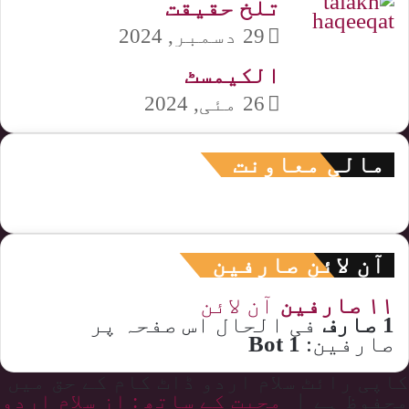
تلخ حقیقت
29 دسمبر, 2024
الکیمسٹ
26 مئی, 2024
مالی معاونت
آن لائن صارفین
۱۱ صارفین
آن لائن
1 صارف
فی الحال اس صفحہ پر
صارفین:
1 Bot
کاپی رائٹ سلام اردو ڈاٹ کام کے حق میں
محفوظ ہے |
محبت کے ساتھ : از سلام اردو