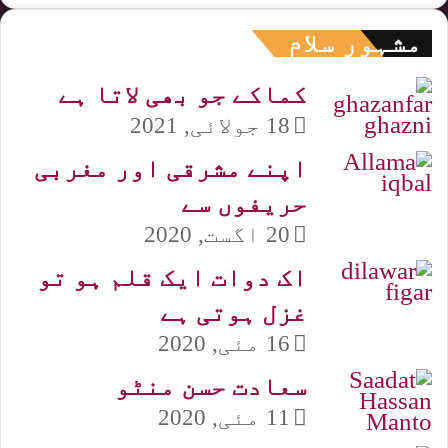
مشہور سلام
کماکے جو بھی لاتا ہے
18 جولائی, 2021
اپنے مشرقی اور مغربی
حریفوں سے
20 اگست, 2020
اک دوات ایک قلم ہو تو
غزل ہوتی ہے
16 مئی, 2020
سعادت حسن منٹو
11 مئی, 2020