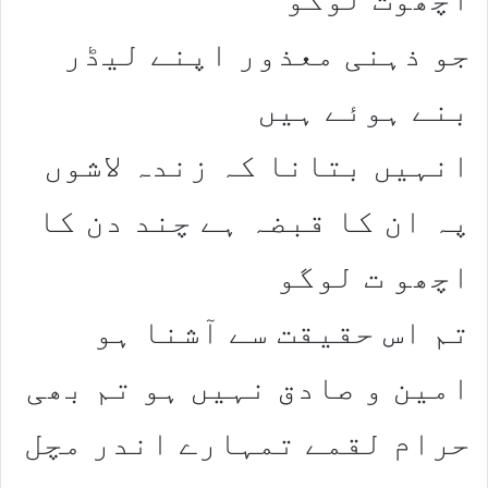
جو ذہنی معذور اپنے لیڈر
بنے ہوئے ہیں
انہیں بتانا کہ زندہ لاشوں
پہ ان کا قبضہ ہے چند دن کا
اچھو ت لوگو
تم اس حقیقت سے آشنا ہو
امین و صادق نہیں ہو تم بھی
حرام لقمے تمہارے اندر مچل