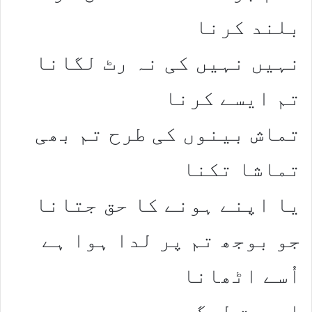
بلند کرنا
نہیں نہیں کی نہ رٹ لگانا
تم ایسے کرنا
تماش بینوں کی طرح تم بھی
تماشا تکنا
یا اپنے ہونے کا حق جتانا
جو بوجھ تم پر لدا ہوا ہے
اُسے اٹھانا
اچھوت لوگو