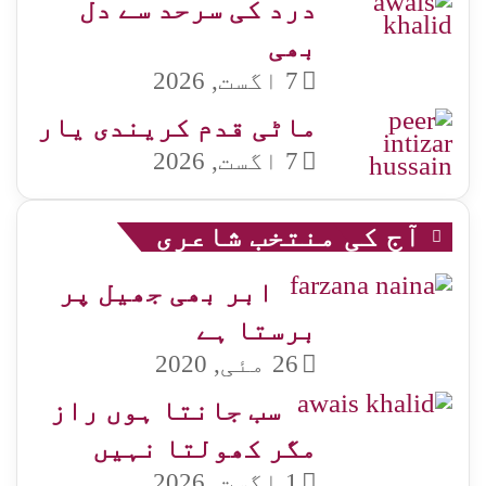
درد کی سرحد سے دل
بھی
7 اگست, 2026
ماٹی قدم کریندی یار
7 اگست, 2026
آج کی منتخب شاعری
ابر بھی جھیل پر
برستا ہے
26 مئی, 2020
سب جانتا ہوں راز
مگر کھولتا نہیں
1 اگست, 2026