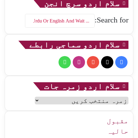
سلام اردو سرچ انجن
Search for:
سلام اردو سماجی رابطے
WhatsApp
Instagram
YouTube
Facebook
X
سلام اردو زمرہ جات
سلام
اردو
زمرہ
جات
مقبول
حالیہ