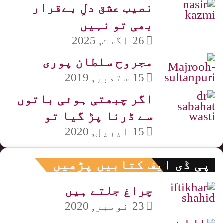
نصیب عشق دلِ بےقرار
بھی تو نہیں
26 اگست, 2025
مجروح سلطان پوری
15 ستمبر, 2019
اگر چبھتی ہوئی باتوں
سے ڈرنا پڑ گیا تو
15 اپریل, 2020
پی ڈی ایف کتابیں پڑھیں
چراغ جلتے ہیں
23 نومبر, 2020