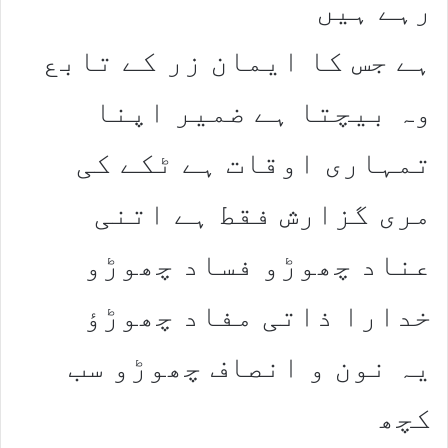
رہے ہیں
ہے جس کا ایمان زر کے تابع
وہ بیچتا ہے ضمیر اپنا
تمہاری اوقات ہے ٹکے کی
مری گزارش فقط ہے اتنی
عناد چھوڑو فساد چھوڑو
خدارا ذاتی مفاد چھوڑؤ
یہ نون و انصاف چھوڑو سب
کچھ