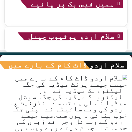
ہمیں فیس بک پر پائیے
سلام اردو یوٹیوب چینل
سلام اردو ڈاٹ کام کے بارے میں
جیسے جیسے پرنٹ میڈیا کی جگہ
الیکٹرونک میڈیا نے اور
الیکٹرونگ میڈیا کی جگہ سوشل
میڈیا نے لی ہے تب سے انٹرنیٹ پہ
اردو کی ویب سائیٹس نے اپنی جگہ
خوب بنائی ۔ یوں سمجھیے جیسے
اردو کے رسائل وجرائد زبان کی
خدمات انجا م دیتے رہے ویسے ہی