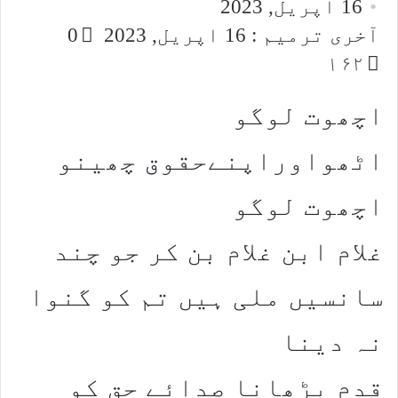
16 اپریل, 2023
email
آخری ترمیم : 16 اپریل, 2023
0
۱۶۲
اچھوت لوگو
اٹھواوراپنےحقوق چھینو
اچھوت لوگو
غلام ابن غلام بن کر جو چند
سانسیں ملی ہیں تم کو گنوا
نہ دینا
قدم بڑھانا صدائے حق کو