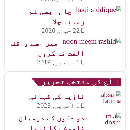
چال ایسی غم
زمانہ چلا
22 جون, 2020
میں اسے واقف
الفت نہ کروں
1 دسمبر, 2019
آج کی منتخب تحریر
نازیہ کی کہانی
1 اپریل, 2023
دو دلوں کے درمیان
خاموشی کا فاصلہ