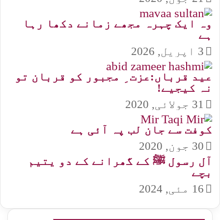
وہ ایک چہرہ مجھے زمانے دکھا رہا
ہے
3 اپریل, 2026
عید قرباں:عزت ِ مجبور کو قربان تو
نہ کیجیے!
31 جولائی, 2020
کوفت سے جان لب پہ آئی ہے
30 جون, 2020
آل رسول ﷺ کے گھرانے کے دو یتیم
بچے
16 مئی, 2024