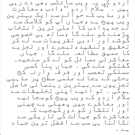
اردو کی یہ ویب سائٹس بھی دے رہی
ہیں ۔ ’’سلام اردو ‘‘،ادب ،معاشرت
اور مذہب کے حوالے سے ایک بہترین
ویب پیج ہے ،جہاں آپ کو کلاسک سے
لے جدیدادب کا اعلیٰ ترین انتخاب
پڑھنے کو ملے گا ،ساتھ ہی خصوصی
گوشے اور ادبی تقریبات سے لے کر
تحقیق وتنقید،تبصرے اور تجزیے
کا عمیق مطالعہ ملے گا ۔ جہاں
معاشرتی مسائل کو لے کر سنجیدہ
گفتگو ملے گی ۔ جہاں بِنا کسی
مسلکی تعصب اور فرقہ وارنہ کج
بحثی کے بجائے علمی سطح پر مذہبی
تجزیوں سے بہترین رہنمائی حاصل
ہوگی ۔ تو آئیے اپنی تخلیقات سے
سلام اردو کے ویب پیج کوسجائیے
اور معاشرے میں پھیلی بے چینی
اور انتشار کو دورکیجیے کہ
معاشرے کو جہالت کی تاریکی سے
نکالنا ہی سب سے افضل ترین جہاد
ہے ۔