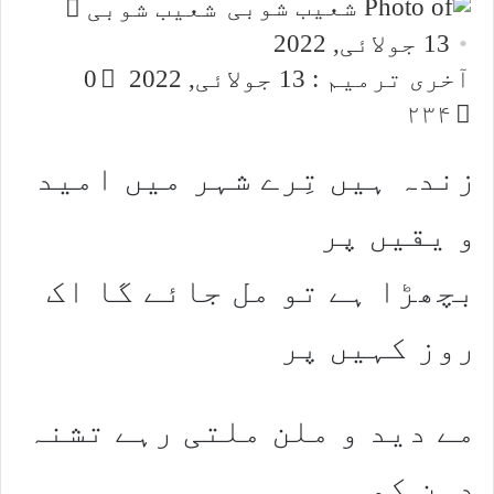
Send
شعیب شوبی
an
13 جولائی, 2022
email
آخری ترمیم : 13 جولائی, 2022
0
۲۳۴
زندہ ہیں تِرے شہر میں امید
و یقیں پر
بچھڑا ہے تو مل جائے گا اک
روز کہیں پر
مے دید و ملن ملتی رہے تشنہ
دہن کو