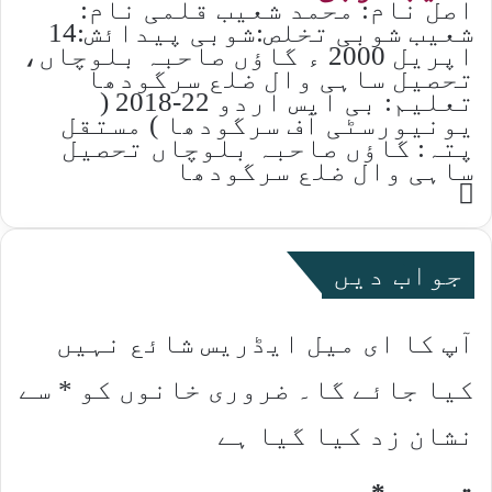
اصل نام: محمد شعیب قلمی نام:
شعیب شوبی تخلص:شوبی پیدائش:14
اپریل 2000 ء گاؤں صاحبہ بلوچاں،
تحصیل ساہی وال ضلع سرگودھا
تعلیم: بی ایس اردو 22-2018 (
یونیورسٹی آف سرگودھا ) مستقل
پتہ: گاؤں صاحبہ بلوچاں تحصیل
ساہی وال ضلع سرگودھا
Website
جواب دیں
آپ کا ای میل ایڈریس شائع نہیں
کیا جائے گا۔
ضروری خانوں کو
*
سے
نشان زد کیا گیا ہے