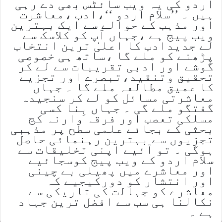
اردو کی یہ ویب سائٹس بھی دے رہی
ہیں ۔ ’’سلام اردو ‘‘،ادب ،معاشرت
اور مذہب کے حوالے سے ایک بہترین
ویب پیج ہے ،جہاں آپ کو کلاسک سے
لے جدیدادب کا اعلیٰ ترین انتخاب
پڑھنے کو ملے گا ،ساتھ ہی خصوصی
گوشے اور ادبی تقریبات سے لے کر
تحقیق وتنقید،تبصرے اور تجزیے
کا عمیق مطالعہ ملے گا ۔ جہاں
معاشرتی مسائل کو لے کر سنجیدہ
گفتگو ملے گی ۔ جہاں بِنا کسی
مسلکی تعصب اور فرقہ وارنہ کج
بحثی کے بجائے علمی سطح پر مذہبی
تجزیوں سے بہترین رہنمائی حاصل
ہوگی ۔ تو آئیے اپنی تخلیقات سے
سلام اردو کے ویب پیج کوسجائیے
اور معاشرے میں پھیلی بے چینی
اور انتشار کو دورکیجیے کہ
معاشرے کو جہالت کی تاریکی سے
نکالنا ہی سب سے افضل ترین جہاد
ہے ۔