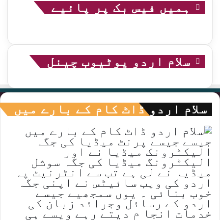
ہمیں فیس بک پر پائیے
سلام اردو یوٹیوب چینل
سلام اردو ڈاٹ کام کے بارے میں
جیسے جیسے پرنٹ میڈیا کی جگہ
الیکٹرونک میڈیا نے اور
الیکٹرونگ میڈیا کی جگہ سوشل
میڈیا نے لی ہے تب سے انٹرنیٹ پہ
اردو کی ویب سائیٹس نے اپنی جگہ
خوب بنائی ۔ یوں سمجھیے جیسے
اردو کے رسائل وجرائد زبان کی
خدمات انجا م دیتے رہے ویسے ہی