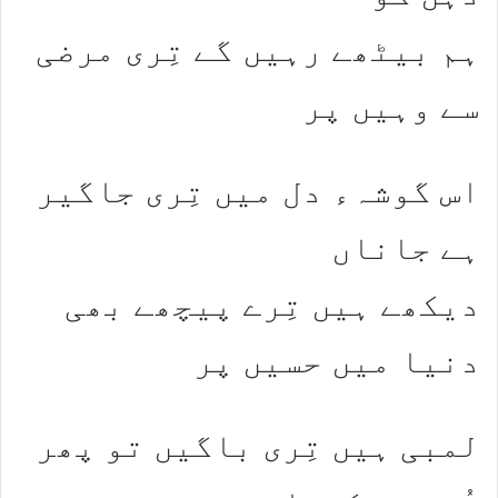
ہم بیٹھے رہیں گے تِری مرضی
سے وہیں پر
اس گوشہء دل میں تِری جاگیر
ہے جاناں
دیکھے ہیں تِرے پیچھے بھی
دنیا میں حسیں پر
لمبی ہیں تِری باگیں تو پھر