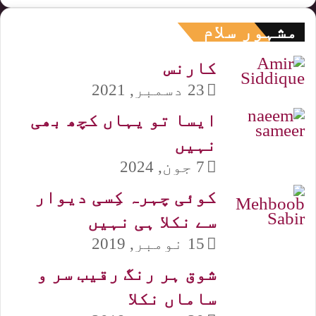
مشہور سلام
کارنس
23 دسمبر, 2021
ایسا تو یہاں کچھ بھی
نہیں
7 جون, 2024
کوئی چہرہ کِسی دیوار
سے نکلا ہی نہیں
15 نومبر, 2019
شوق ہر رنگ رقیب سر و
ساماں نکلا