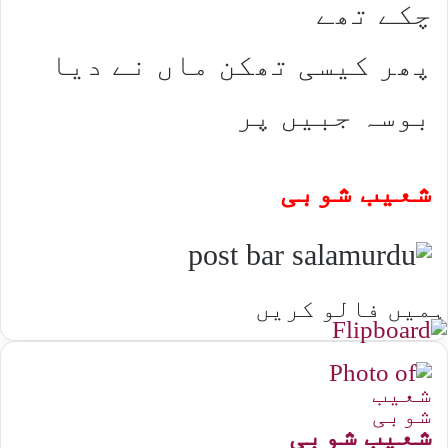
چکے تھے
پھر کیسی تھکن ماں نے دیا
بوسہ جبیں پر
شعیب شوبی
ہمیں فالو کریں
شعیب شوبی