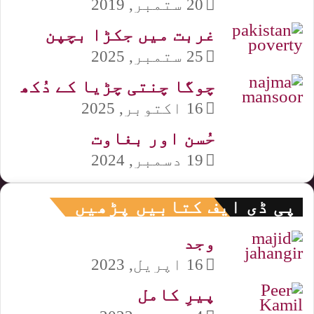
20 ستمبر, 2019
غربت میں جکڑا بچپن
25 ستمبر, 2025
چوگا چنتی چڑیا کے دُکھ
16 اکتوبر, 2025
حُسن اور بغاوت
19 دسمبر, 2024
پی ڈی ایف کتابیں پڑھیں
وجد
16 اپریل, 2023
پیرِ کامل