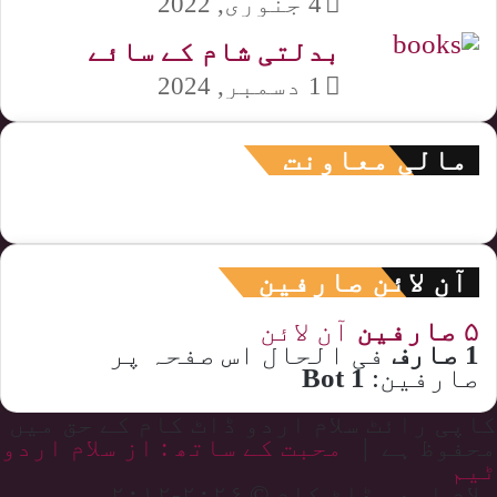
4 جنوری, 2022
بدلتی شام کے سائے
1 دسمبر, 2024
مالی معاونت
آن لائن صارفین
۵ صارفین
آن لائن
1 صارف
فی الحال اس صفحہ پر
صارفین:
1 Bot
کاپی رائٹ سلام اردو ڈاٹ کام کے حق میں
محفوظ ہے |
محبت کے ساتھ : از سلام اردو
ٹیم
سلام اردو ڈاٹ کام © ۲۰۲۶-۲۰۱۲