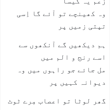
زُعم یہ کیسا
وہ کھینچے تو آئے گا اِسی
تپتی زمیں پر
ہم دیکھیں گے آنکھوں سے
اسے رنج و الم میں
مل جائے جو راہوں میں وہ
دیوانہ کہیں پر
گھر لوٹا تو اعصاب مِرے ٹوٹ