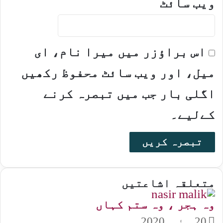
ویب‌ سائٹ
اس براؤزر میں میرا نام، ای
میل، اور ویب سائٹ محفوظ رکھیں
اگلی بار جب میں تبصرہ کرنے
کےلیے۔
متعلقہ اشاعتیں
وہ ہجر ، وہ ستم کہاں
20 مئی, 2020