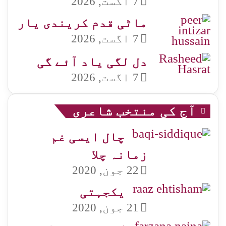
7 اگست, 2026
ماٹی قدم کریندی یار
7 اگست, 2026
دل لگی یاد آئے گی
7 اگست, 2026
آج کی منتخب شاعری
چال ایسی غم
زمانہ چلا
22 جون, 2020
یکجہتی
21 جون, 2020