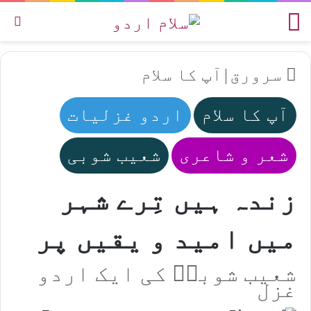
مینو
تل
سرورق
|
آپ کا سلام
آپ کا سلام
اردو غزلیات
شعر و شاعری
شعیب شوبی
زندہ ہیں تِرے شہر
میں امید و یقیں پر
شعیب شوبیؔ کی ایک اردو
غزل