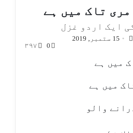
مری تاک میں ہے
ی ایک اردو غزل
Follo
Send
15 ستمبر, 2019
an
o
۳۹۷
0
email
ک میں ہے
اک میں ہے
رانے والو
یں ہے