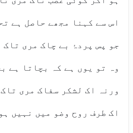
اس سے کہنا مجھے حاصل ہے تح
جو پس پردۂ بے چاک مری تاک 
وہ تو یوں ہے کہ بچاتا ہے بچ
ورنہ اک لشکر سفاک مری تاک 
اک طرف روح وضو میں نہیں ہو