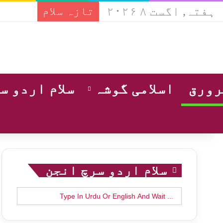
ہفتہ, اگست ۸ ۲۰۲۶
تازہ سلام
ورق
اسلامی گوشہ
سلام اردو س
سلام اردو سرچ انجن
Search
for: