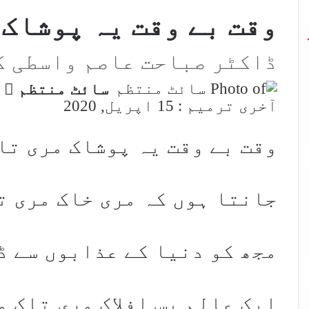
وقت بے وقت یہ پوشاک 
ڈاکٹر صباحت عاصم واسطی ک
w
سائٹ منتظم
n
آخری ترمیم : 15 اپریل, 2020
X
وقت بے وقت یہ پوشاک مری تا
جانتا ہوں کہ مری خاک مری ت
مجھ کو دنیا کے عذابوں سے ڈ
ایک عالم پس افلاک مری تاک م