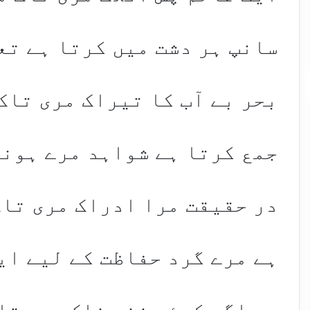
سانپ ہر دشت میں کرتا ہے تع
بحر بے آب کا تیراک مری تاک
جمع کرتا ہے شواہد مرے ہونے 
در حقیقت مرا ادراک مری تاک
ہے مرے گرد حفاظت کے لیے ای
ہو اگر کوئی غضب ناک مری تا