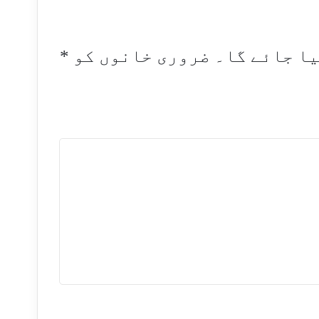
یا جائے گا۔
ضروری خانوں کو
*