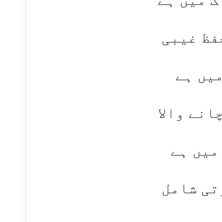
فظ غیبی
میں ہے
انے والا
میں ہے
تی شامل