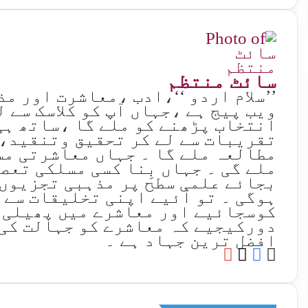
سائٹ منتظم
’’سلام اردو ‘‘،ادب ،معاشرت اور م
ویب پیج ہے ،جہاں آپ کو کلاسک سے 
انتخاب پڑھنے کو ملے گا ،ساتھ ہی
تقریبات سے لے کر تحقیق وتنقید،
مطالعہ ملے گا ۔ جہاں معاشرتی مس
ملے گی ۔ جہاں بِنا کسی مسلکی تعص
بجائے علمی سطح پر مذہبی تجزیوں
ہوگی ۔ تو آئیے اپنی تخلیقات سے 
کوسجائیے اور معاشرے میں پھیلی 
دورکیجیے کہ معاشرے کو جہالت کی 
افضل ترین جہاد ہے ۔
YouTube
Facebook
Website
X