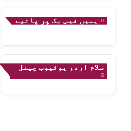
ہمیں فیس بک پر پائیے
سلام اردو یوٹیوب چینل