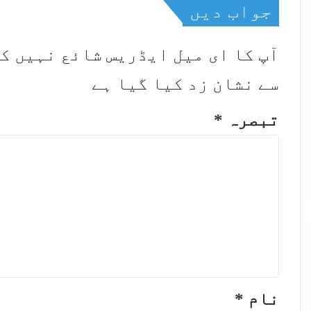
جواب دیں
آپ کا ای میل ایڈریس شائع نہیں ک
سے نشان زد کیا گیا ہے
تبصرہ
*
نام
*