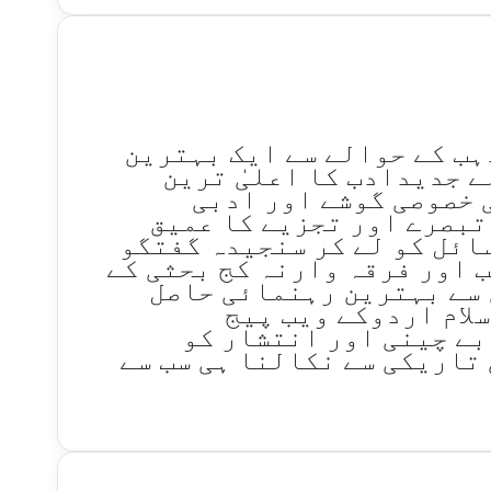
ذہب کے حوالے سے ایک بہترین
لے جدیدادب کا اعلیٰ ترین
 خصوصی گوشے اور ادبی
تبصرے اور تجزیے کا عمیق
ائل کو لے کر سنجیدہ گفتگو
ب اور فرقہ وارنہ کج بحثی کے
 سے بہترین رہنمائی حاصل
سلام اردوکے ویب پیج
بے چینی اور انتشار کو
تاریکی سے نکالنا ہی سب سے