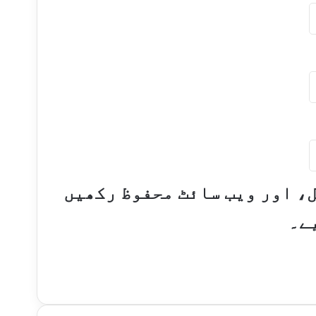
ل، اور ویب سائٹ محفوظ رکھیں
ے۔