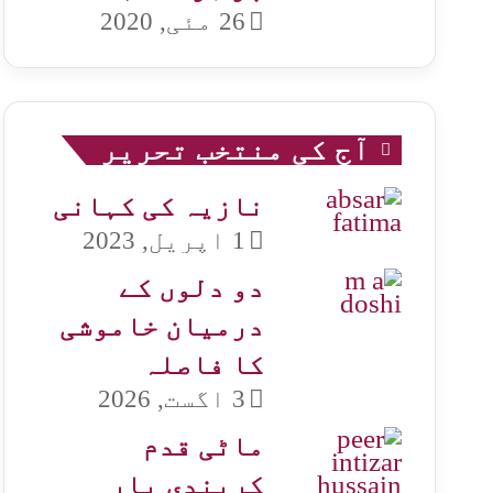
26 مئی, 2020
آج کی منتخب تحریر
نازیہ کی کہانی
1 اپریل, 2023
دو دلوں کے
درمیان خاموشی
کا فاصلہ
3 اگست, 2026
ماٹی قدم
کریندی یار