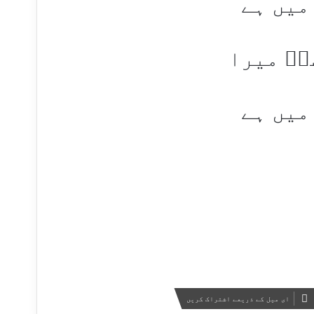
میں ہے
مؔ میرا
میں ہے
ای میل کے ذریعے اشتراک کریں