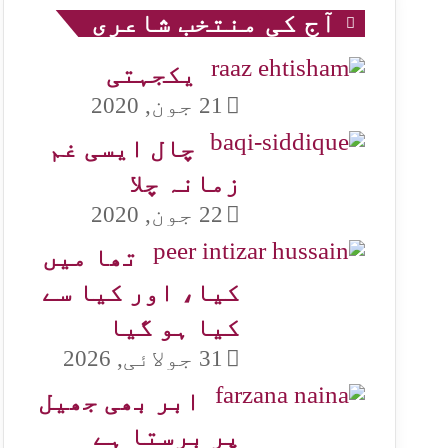
آج کی منتخب شاعری
یکجہتی
21 جون, 2020
چال ایسی غم
زمانہ چلا
22 جون, 2020
تھا میں
کیا، اور کیا سے
کیا ہو گیا
31 جولائی, 2026
ابر بھی جھیل
پر برستا ہے