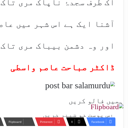
اک طرف سجدۂ ناپاک مری تاک 
آشنا ایک ہے اس شہر میں عاص
اور وہ دشمن بیباک مری تاک 
ڈاکٹر صباحت عاصم واسطی
ہمیں فالو کریں
اس پوسٹ کو شیئر کریں
Flipboard
Pinterest
X
Facebook