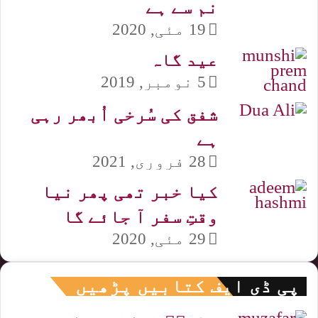
نم سے ہے
19 مئی, 2020
عید گاہ
5 نومبر, 2019
شفق کی سُرخی اُبھر رہی
ہے
28 فروری, 2021
کیا خبر تھی پھر نیا
وقتِ سفر آ جائے گا
29 مئی, 2020
پی ڈی ایف کتابیں پڑھیں