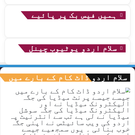
ہمیں فیس بک پر پائیے
سلام اردو یوٹیوب چینل
سلام اردو ڈاٹ کام کے بارے میں
جیسے جیسے پرنٹ میڈیا کی جگہ
الیکٹرونک میڈیا نے اور
الیکٹرونگ میڈیا کی جگہ سوشل
میڈیا نے لی ہے تب سے انٹرنیٹ پہ
اردو کی ویب سائیٹس نے اپنی جگہ
خوب بنائی ۔ یوں سمجھیے جیسے