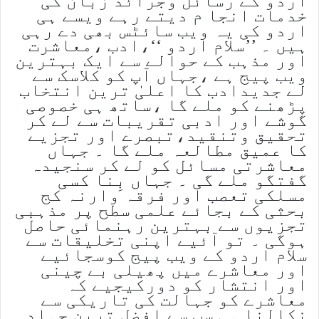
اردو کے رسائل وجرائد زبان کی
خدمات انجا م دیتے رہے ویسے ہی
اردو کی یہ ویب سائٹس بھی دے رہی
ہیں ۔ ’’سلام اردو ‘‘،ادب ،معاشرت
اور مذہب کے حوالے سے ایک بہترین
ویب پیج ہے ،جہاں آپ کو کلاسک سے
لے جدیدادب کا اعلیٰ ترین انتخاب
پڑھنے کو ملے گا ،ساتھ ہی خصوصی
گوشے اور ادبی تقریبات سے لے کر
تحقیق وتنقید،تبصرے اور تجزیے
کا عمیق مطالعہ ملے گا ۔ جہاں
معاشرتی مسائل کو لے کر سنجیدہ
گفتگو ملے گی ۔ جہاں بِنا کسی
مسلکی تعصب اور فرقہ وارنہ کج
بحثی کے بجائے علمی سطح پر مذہبی
تجزیوں سے بہترین رہنمائی حاصل
ہوگی ۔ تو آئیے اپنی تخلیقات سے
سلام اردو کے ویب پیج کوسجائیے
اور معاشرے میں پھیلی بے چینی
اور انتشار کو دورکیجیے کہ
معاشرے کو جہالت کی تاریکی سے
نکالنا ہی سب سے افضل ترین جہاد