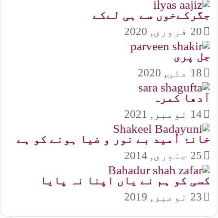
جگرکےخوں سے ہی لےکے
20 فروری, 2020
جل پری
18 مئی, 2020
آدھا کمرہ
14 نومبر, 2021
خانۂ اُمید بے نور و ضیا ہونے کو ہے
25 جنوری, 2014
کسی کو ہم نے یاں اپنا نہ پایا
23 نومبر, 2019