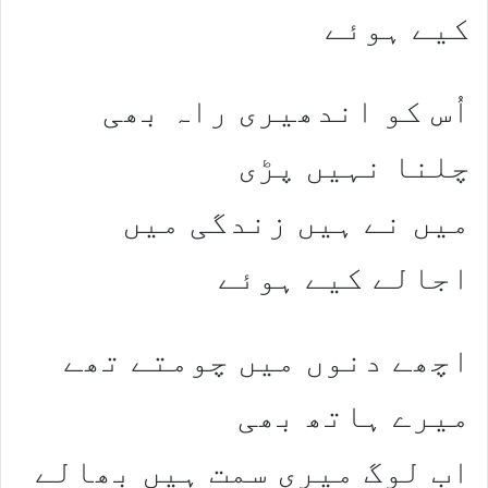
کیے ہوئے
اُس کو اندھیری راہ بھی
چلنا نہیں پڑی
میں نے ہیں زندگی میں
اجالے کیے ہوئے
اچھے دنوں میں چومتے تھے
میرے ہاتھ بھی
اب لوگ میری سمت ہیں بھالے