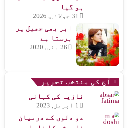
ہو گیا
31 جولائی, 2026
ابر بھی جھیل پر
برستا ہے
26 مئی, 2020
آج کی منتخب تحریر
نازیہ کی کہانی
1 اپریل, 2023
دو دلوں کے درمیان
خاموشی کا فاصلہ