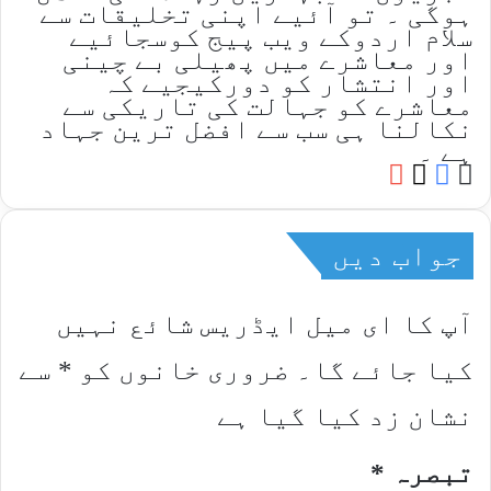
ہوگی ۔ تو آئیے اپنی تخلیقات سے
سلام اردوکے ویب پیج کوسجائیے
اور معاشرے میں پھیلی بے چینی
اور انتشار کو دورکیجیے کہ
معاشرے کو جہالت کی تاریکی سے
نکالنا ہی سب سے افضل ترین جہاد
ہے ۔
YouTube
Facebook
Website
X
جواب دیں
آپ کا ای میل ایڈریس شائع نہیں
کیا جائے گا۔
ضروری خانوں کو
*
سے
نشان زد کیا گیا ہے
تبصرہ
*