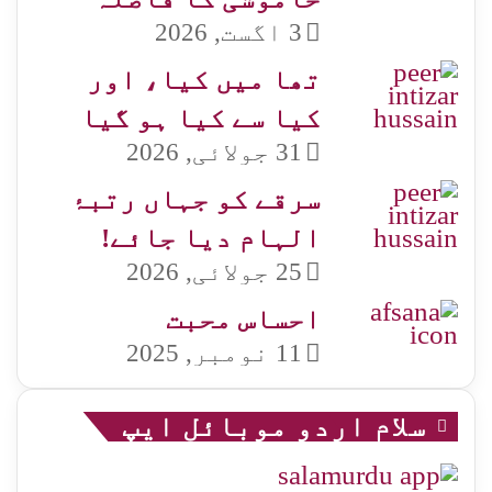
3 اگست, 2026
تھا میں کیا، اور
کیا سے کیا ہو گیا
31 جولائی, 2026
سرقے کو جہاں رتبۂ
الہام دیا جائے!
25 جولائی, 2026
احساس محبت
11 نومبر, 2025
سلام اردو موبائل ایپ