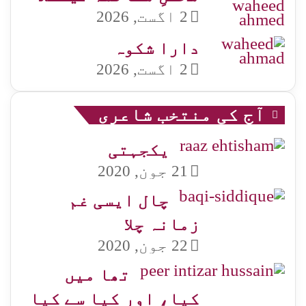
2 اگست, 2026
دارا شکوہ
2 اگست, 2026
آج کی منتخب شاعری
یکجہتی
21 جون, 2020
چال ایسی غم
زمانہ چلا
22 جون, 2020
تھا میں
کیا، اور کیا سے کیا