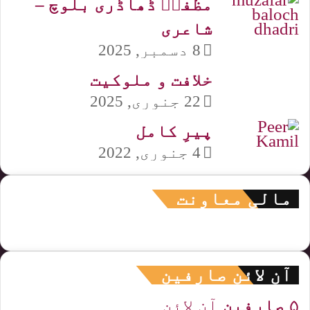
مظفرؔ ڈھاڈری بلوچ –
شاعری
8 دسمبر, 2025
خلافت و ملوکیت
22 جنوری, 2025
پیرِ کامل
4 جنوری, 2022
مالی معاونت
آن لائن صارفین
۵ صارفین
آن لائن