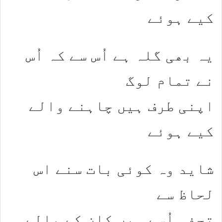
کیے ہوئے
یہ بھی گلہ ہے اُس سے کہ اُس
نے تمام لوگ
اپنی طرف ہیں چاہنے والے
کیے ہوئے
شاید وہ کوئی بات سنے اس
لحاظ سے
تحفہ اُسے ہیں کان کے بالے