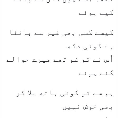
کیے ہوئے
کیسے کسی بھی غیر سے بانٹا
ہے کوئی دکھ
اُس نے تو غم تھے میرے حوالے
کئے ہوئے
ہم سے تو کوئی ہاتھ ملا کر
بھی خوش نہیں