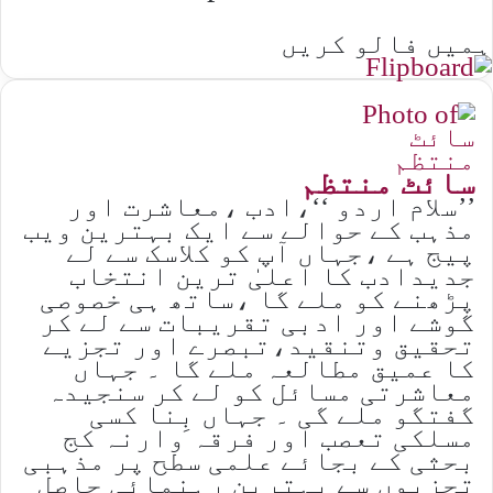
ہمیں فالو کریں
سائٹ منتظم
’’سلام اردو ‘‘،ادب ،معاشرت اور
مذہب کے حوالے سے ایک بہترین ویب
پیج ہے ،جہاں آپ کو کلاسک سے لے
جدیدادب کا اعلیٰ ترین انتخاب
پڑھنے کو ملے گا ،ساتھ ہی خصوصی
گوشے اور ادبی تقریبات سے لے کر
تحقیق وتنقید،تبصرے اور تجزیے
کا عمیق مطالعہ ملے گا ۔ جہاں
معاشرتی مسائل کو لے کر سنجیدہ
گفتگو ملے گی ۔ جہاں بِنا کسی
مسلکی تعصب اور فرقہ وارنہ کج
بحثی کے بجائے علمی سطح پر مذہبی
تجزیوں سے بہترین رہنمائی حاصل