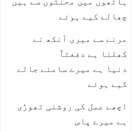
ہاتھوں میں محنتوں سے ہیں
چھالے کیے ہوئے
مرنے سے میری آنکھ نے
کھلنا ہے دفعتاً
دنیا ہے میرے سامنے جالے
کیے ہوئے
اچھے عمل کی روشنی تھوڑی
ہے میرے پاس