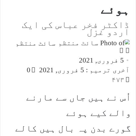
ہوئے
ڈاکٹر فخر عباس کی ایک
اردو غزل
سائٹ منتظم
Follow
Send
an
on
5 فروری, 2021
email
X
آخری ترمیم : 5 فروری, 2021
0
۴۷۳
اُس نے ہیں جاں سے مارنے
والے کیے ہوئے
گورے بدن پہ بال ہیں کالے