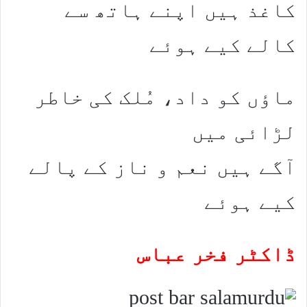
کاغذ ہیں اپنے ہاتھ سے
کالے کیے ہوئے
ماؤں کو داد، مُلک کی خاطر
لڑائی میں
آگے ہیں نعم و ناز کے پالے
کیے ہوئے
ڈاکٹر فخر عباس