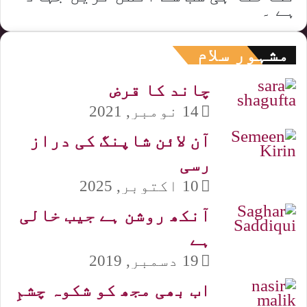
ہے ۔
مشہور سلام
چاند کا قرض
14 نومبر, 2021
آن لائن شاپنگ کی دراز
رسی
10 اکتوبر, 2025
آنکھ روشن ہے جیب خالی
ہے
19 دسمبر, 2019
اب بھی مجھ کو شکوہ چشمِ