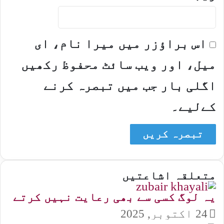
اس براؤزر میں میرا نام، ای
میل، اور ویب سائٹ محفوظ رکھیں
اگلی بار جب میں تبصرہ کرنے
کےلیے۔
متعلقہ اشاعتیں
یہ لوگ کسی سے بھی رعایت نہیں کرتے
24 اکتوبر, 2025