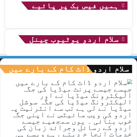
ہمیں فیس بک پر پائیے
سلام اردو یوٹیوب چینل
سلام اردو ڈاٹ کام کے بارے میں
جیسے جیسے پرنٹ میڈیا کی جگہ
الیکٹرونک میڈیا نے اور
الیکٹرونگ میڈیا کی جگہ سوشل
میڈیا نے لی ہے تب سے انٹرنیٹ پہ
اردو کی ویب سائیٹس نے اپنی جگہ
خوب بنائی ۔ یوں سمجھیے جیسے
اردو کے رسائل وجرائد زبان کی
خدمات انجا م دیتے رہے ویسے ہی