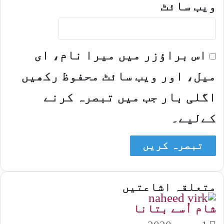
ویب‌ سائٹ
اس براؤزر میں میرا نام، ای
میل، اور ویب سائٹ محفوظ رکھیں
اگلی بار جب میں تبصرہ کرنے
کےلیے۔
متعلقہ اشاعتیں
شام اُسے بتانا