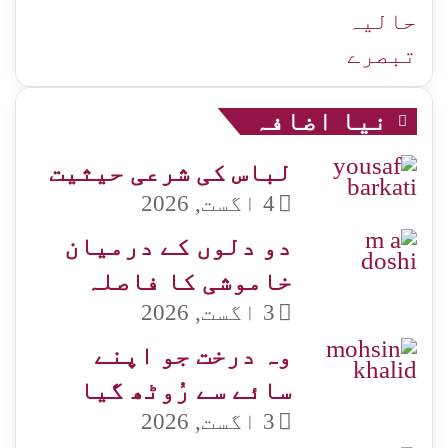
حالیہ
تبصرے
نیا اضافہ
لباس کی شرعی حیثیت
4 اگست, 2026
دو دلوں کے درمیان
خاموشی کا فاصلہ
3 اگست, 2026
وہ درخت جو اپنے
سائے سے رُوٹھ گیا
3 اگست, 2026