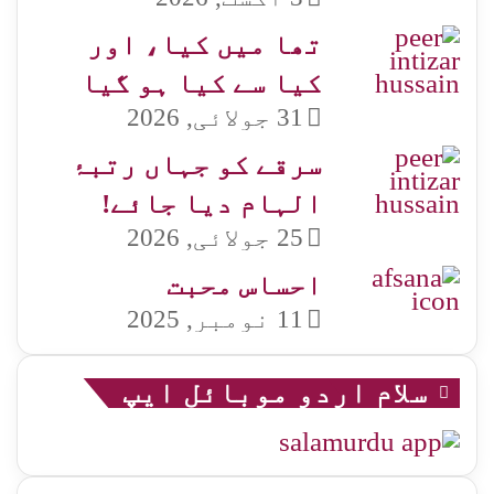
تھا میں کیا، اور
کیا سے کیا ہو گیا
31 جولائی, 2026
سرقے کو جہاں رتبۂ
الہام دیا جائے!
25 جولائی, 2026
احساس محبت
11 نومبر, 2025
سلام اردو موبائل ایپ