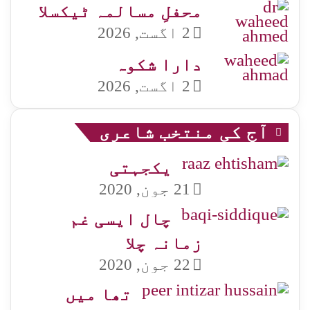
محفلِ مسالمہ ٹیکسلا
2 اگست, 2026
دارا شکوہ
2 اگست, 2026
آج کی منتخب شاعری
یکجہتی
21 جون, 2020
چال ایسی غم
زمانہ چلا
22 جون, 2020
تھا میں