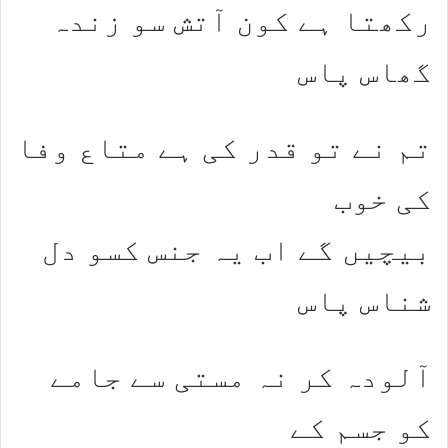
رکھتا ہے کون آتش سو زندہ
گھاس پاس
تم نے تو قدر کی ہے متاع وفا
کی خوب
بیچیں گے اب یہ جنس کسو دل
شناس پاس
آلودہ کر نہ مستی سے جامے
کو جسم کے