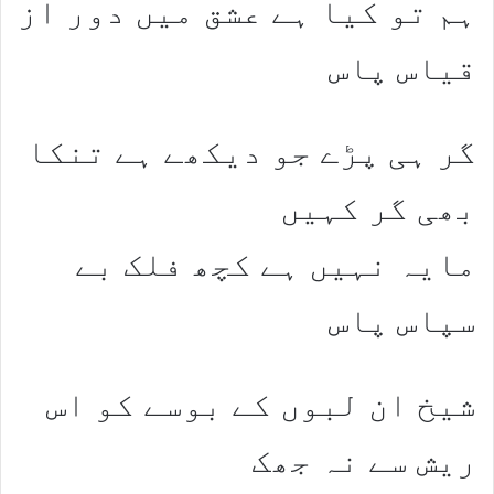
ہم تو کیا ہے عشق میں دور از
قیاس پاس
گر ہی پڑے جو دیکھے ہے تنکا
بھی گر کہیں
مایہ نہیں ہے کچھ فلک بے
سپاس پاس
شیخ ان لبوں کے بوسے کو اس
ریش سے نہ جھک