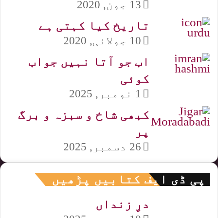
13 جون, 2020
تاریخ کیا کہتی ہے
10 جولائی, 2020
اب جو آتا نہیں جواب
کوئی
1 نومبر, 2025
کبھی شاخ و سبزہ و برگ
پر
26 دسمبر, 2025
پی ڈی ایف کتابیں پڑھیں
درِ زنداں