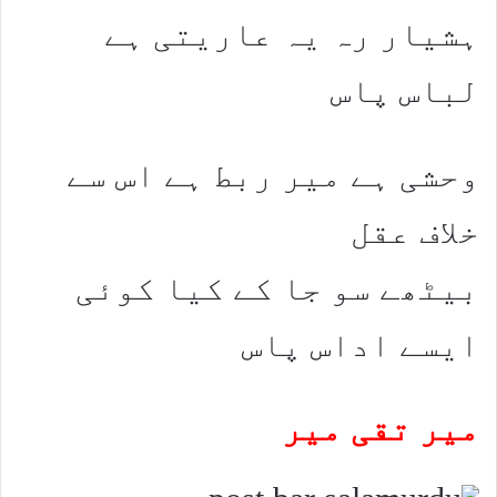
ہشیار رہ یہ عاریتی ہے
لباس پاس
وحشی ہے میر ربط ہے اس سے
خلاف عقل
بیٹھے سو جا کے کیا کوئی
ایسے اداس پاس
میر تقی میر