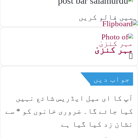
ہمیں فالو کریں
مہر کنزیٰ
Website
جواب دیں
آپ کا ای میل ایڈریس شائع نہیں
کیا جائے گا۔
ضروری خانوں کو
*
سے
نشان زد کیا گیا ہے