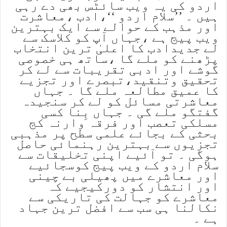
اردو کی یہ ویب سائٹس بھی دے رہی
ہیں ۔ ’’سلام اردو ‘‘،ادب ،معاشرت
اور مذہب کے حوالے سے ایک بہترین
ویب پیج ہے ،جہاں آپ کو کلاسک سے
لے جدیدادب کا اعلیٰ ترین انتخاب
پڑھنے کو ملے گا ،ساتھ ہی خصوصی
گوشے اور ادبی تقریبات سے لے کر
تحقیق وتنقید،تبصرے اور تجزیے
کا عمیق مطالعہ ملے گا ۔ جہاں
معاشرتی مسائل کو لے کر سنجیدہ
گفتگو ملے گی ۔ جہاں بِنا کسی
مسلکی تعصب اور فرقہ وارنہ کج
بحثی کے بجائے علمی سطح پر مذہبی
تجزیوں سے بہترین رہنمائی حاصل
ہوگی ۔ تو آئیے اپنی تخلیقات سے
سلام اردو کے ویب پیج کوسجائیے
اور معاشرے میں پھیلی بے چینی
اور انتشار کو دورکیجیے کہ
معاشرے کو جہالت کی تاریکی سے
نکالنا ہی سب سے افضل ترین جہاد
ہے ۔