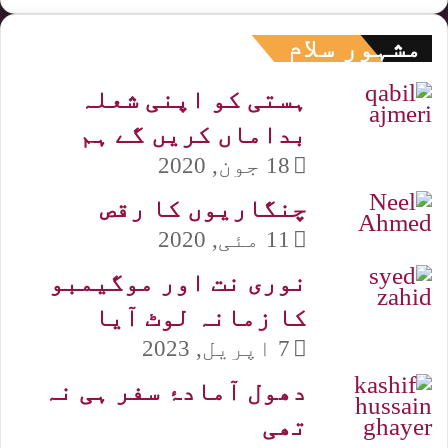
مشہور سلام
ہستی کو اپنی شعلہ
بداماں کریں گے ہم
18 جون, 2020
چنگاریوں کا رقص
11 مئی, 2020
نوری نت اور موگیمبو
کا زمانہ لوٹ آیا
7 اپریل, 2023
دھول آمادۂ سفر ہی نہ
تھی