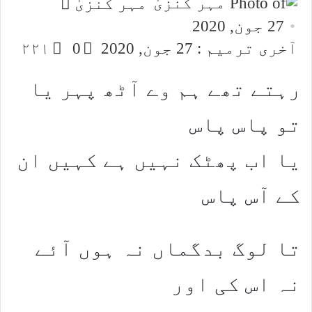
Send
مہر کنزیٰ
an
27 جون, 2020
email
آخری ترمیم : 27 جون, 2020
0
۲۲۱
رہتے تھے ہم وے آٹھ پہر یا
تو پاس پاس
یا اب پھٹک نہیں ہے کہیں ان
کے آس پاس
تا لوگ بدگماں نہ ہوں آئے
نہ اس کی اور