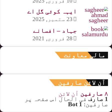
10 فروری, 2025
ایہہ کوئی گل اے
23 ستمبر, 2025
جہاد – افسانے
28 فروری, 2021
مالی معاونت
آن لائن صارفین
۸ صارفین
آن لائن
1 صارف
فی الحال اس صفحہ پر
صارفین:
1 Bot