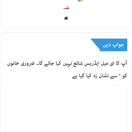
فضّہ
Website
جواب دیں
آپ کا ای میل ایڈریس شائع نہیں کیا جائے گا۔
ضروری خانوں
کو
*
سے نشان زد کیا گیا ہے
ت
ب
ص
ر
ہ