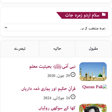
سلام اردو زمرہ جات
سلام
اردو
زمرہ
جات
مقبول
حالیہ
تبصرے
نبی اُمّیﷺ بحیثیت معلم
29 جون, 2020
قرآنِ حکیم اور ہماری ذمہ داریاں
24 جولائی, 2024
کھا کے سوکھی روٹیاں