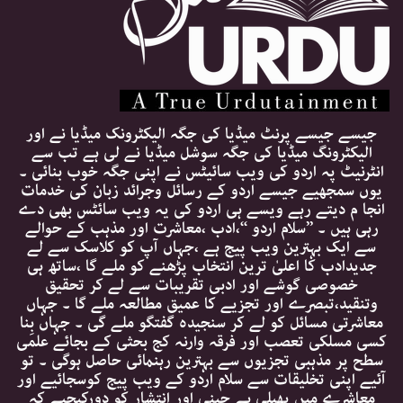
جیسے جیسے پرنٹ میڈیا کی جگہ الیکٹرونک میڈیا نے اور
الیکٹرونگ میڈیا کی جگہ سوشل میڈیا نے لی ہے تب سے
انٹرنیٹ پہ اردو کی ویب سائیٹس نے اپنی جگہ خوب بنائی ۔
یوں سمجھیے جیسے اردو کے رسائل وجرائد زبان کی خدمات
انجا م دیتے رہے ویسے ہی اردو کی یہ ویب سائٹس بھی دے
رہی ہیں ۔ ’’سلام اردو ‘‘،ادب ،معاشرت اور مذہب کے حوالے
سے ایک بہترین ویب پیج ہے ،جہاں آپ کو کلاسک سے لے
جدیدادب کا اعلیٰ ترین انتخاب پڑھنے کو ملے گا ،ساتھ ہی
خصوصی گوشے اور ادبی تقریبات سے لے کر تحقیق
وتنقید،تبصرے اور تجزیے کا عمیق مطالعہ ملے گا ۔ جہاں
معاشرتی مسائل کو لے کر سنجیدہ گفتگو ملے گی ۔ جہاں بِنا
کسی مسلکی تعصب اور فرقہ وارنہ کج بحثی کے بجائے علمی
سطح پر مذہبی تجزیوں سے بہترین رہنمائی حاصل ہوگی ۔ تو
آئیے اپنی تخلیقات سے سلام اردو کے ویب پیج کوسجائیے اور
معاشرے میں پھیلی بے چینی اور انتشار کو دورکیجیے کہ