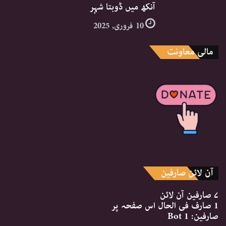
آنکھ میں ڈوبتا شہر
10 فروری, 2025
مالی معاونت
آن لائن صارفین
۷ صارفین
آن لائن
1 صارف
فی الحال اس صفحہ پر
صارفین:
1 Bot