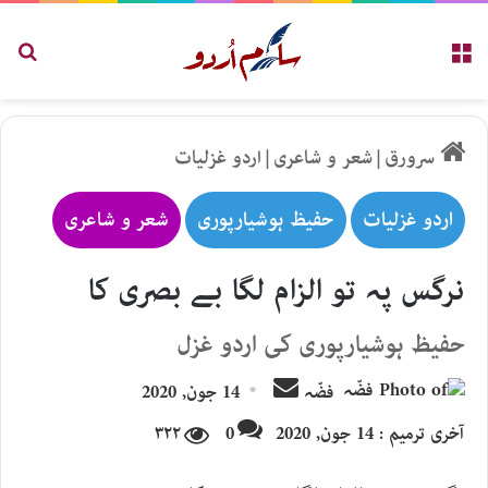
مینو
تلاش
سرورق
|
شعر و شاعری
|
اردو غزلیات
اردو غزلیات
حفیظ ہوشیارپوری
شعر و شاعری
نرگس پہ تو الزام لگا بے بصری کا
حفیظ ہوشیارپوری کی اردو غزل
Send
فضّہ
14 جون, 2020
an
آخری ترمیم : 14 جون, 2020
0
۳۲۲
email