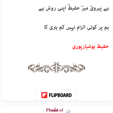
بے پیرویٔ میرؔ حفیظؔ اپنی روش ہے
ہم پر کوئی الزام نہیں کم ہنری کا
حفیظ ہوشیارپوری