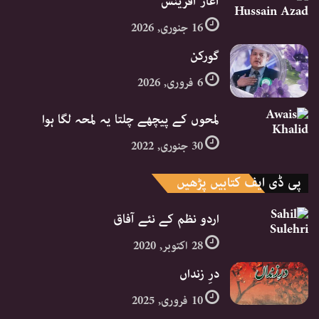
آغاز آفرینش
16 جنوری, 2026
گورکن
6 فروری, 2026
لمحوں کے پیچھے چلتا یہ لمحہ لگا ہوا
30 جنوری, 2022
پی ڈی ایف کتابیں پڑھیں
اردو نظم کے نئے آفاق
28 اکتوبر, 2020
درِ زنداں
10 فروری, 2025