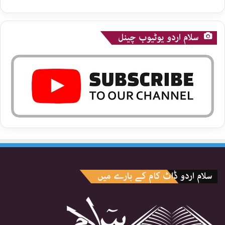
سلام اردو یوٹیوب چینل
سلام اردو ڈاٹ کام کے بارے میں