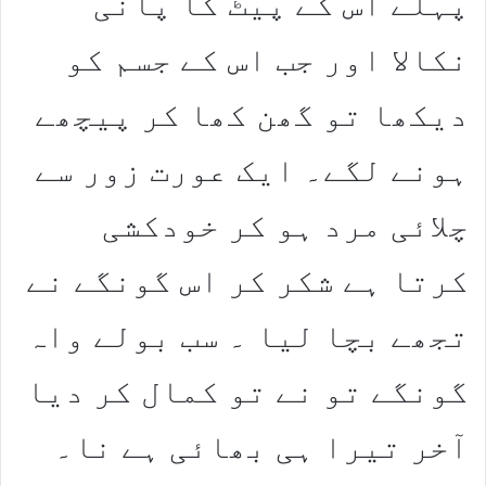
پہلے اس کے پیٹ کا پانی
نکالا اور جب اس کے جسم کو
دیکھا تو گھن کھا کر پیچھے
ہونے لگے۔ ایک عورت زور سے
چلائی مرد ہو کر خودکشی
کرتا ہے شکر کر اس گونگے نے
تجھے بچا لیا ۔ سب بولے واہ
گونگے تو نے تو کمال کر دیا
آخر تیرا ہی بھائی ہے نا۔