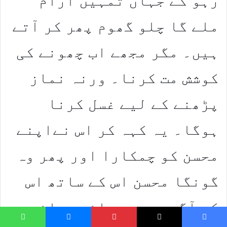
رہو گے جہاں تمہیں آرام
ملے گا چلو گھوم پھر کر آتے
ہیں۔ مگر مجھے اب چھونے کی
کوشش مت کرنا۔ ورنہ نماز
پڑھنے کے لیے غسل کرنا
ہوگا۔ یہ کہہ کر اس نےاپنے
محسن کو چمکارا اور پھر وہ
گونگا محسن اس کے ساتھ اس
کے آگے پیچھے دائیں بائیں
hatsApp
Messenger
Pinterest
X
Faceboo