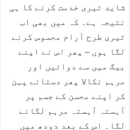
شاید تیری خدمت کرنے کا ہی
نتیجہ ہے۔ کہ میں بھی اب
تیری طرح آرام محسوس کرنے
لگا ہوں – پھر اس نے اپنے
بیگ میں سے دوائیں اور
مرہم نکالا پھر دستانے پہن
کر اپنے محسن کے جسم پر
آہستہ آہستہ مرہم لگانے
لگا۔ اس کے بعد دودھ میں