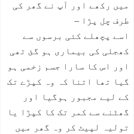
میں رکھے اور آپ نے گھر کی
طرف چل پڑا –
اسے پچھلے کئی برسوں سے
کھجلی کی بیماری ہو گئ تھی
اور اس کا سارا جسم زخمی ہو
گیا تھا اتنا کہ وہ کپڑے تک
کے لیے مجبور ہوگیا اور
گھٹنے سے کمر تک کا کپڑا یا
تولیہ لپیٹ کر وہ گھر میں