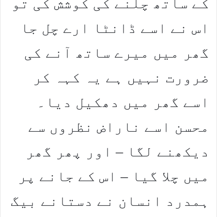
کے ساتھ چلنے کی کوشش کی تو
اس نے اسے ڈانٹا ارے چل جا
گھر میں میرے ساتھ آنے کی
ضرورت نہیں ہے یہ کہہ کر
اسے گھر میں دھکیل دیا۔
محسن اسے ناراض نظروں سے
دیکھنے لگا – اور پھر گھر
میں چلا گیا – اس کے جانے پر
ہمدرد انسان نے دستانے بیگ