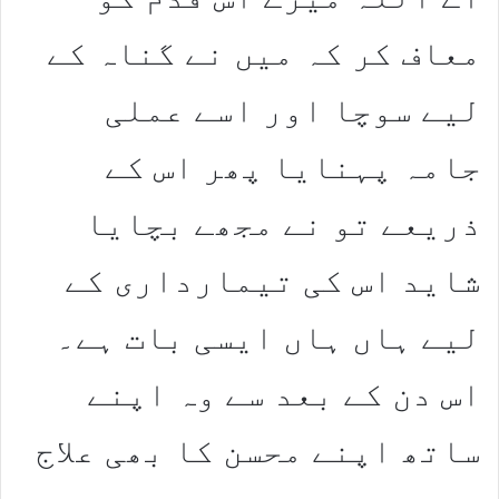
معاف کر کہ میں نے گناہ کے
لیے سوچا اور اسے عملی
جامہ پہنایا پھر اس کے
ذریعے تو نے مجھے بچایا
شاید اس کی تیمارداری کے
لیے ہاں ہاں ایسی بات ہے۔
اس دن کے بعد سے وہ اپنے
ساتھ اپنے محسن کا بھی علاج