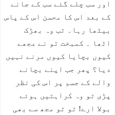
اور سب چلے گئے سب کے جانے
کے بعد اس کا محسن اس کے پاس
بیٹھا رہا۔ تب وہ بھڑک
اٹھا ۔ کمبخت تو نے مجھے
کیوں بچایا کیوں مرنے نہیں
دیا؟ پھر جب اپنے بچانے
والے کے جسم پر اس کی نظر
پڑی تو وہ کراہتیں ہوئے
بولا ارے! تو تو مجھ سے بھی