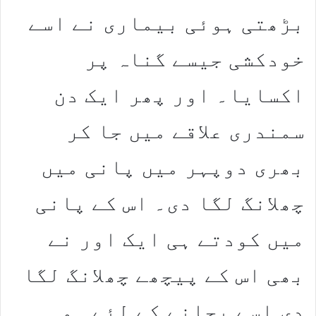
بڑھتی ہوئی بیماری نے اسے
خودکشی جیسے گناہ پر
اکسایا۔ اور پھر ایک دن
سمندری علاقے میں جا کر
بھری دوپہر میں پانی میں
چھلانگ لگا دی۔ اس کے پانی
میں کودتے ہی ایک اور نے
بھی اس کے پیچھے چھلانگ لگا
دی اسے بچانے کے لئے۔ وہ