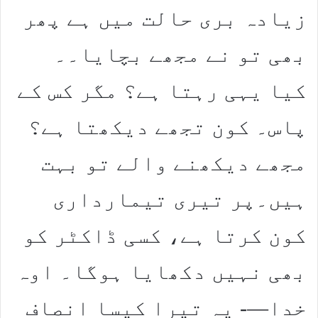
زیادہ بری حالت میں ہے پھر
بھی تو نے مجھے بچایا۔۔
کیا یہی رہتا ہے؟ مگر کس کے
پاس۔ کون تجھے دیکھتا ہے؟
مجھے دیکھنے والے تو بہت
ہیں۔پر تیری تیمارداری
کون کرتا ہے، کسی ڈاکٹر کو
بھی نہیں دکھایا ہوگا۔ اوہ
خدا—- یہ تیرا کیسا انصاف