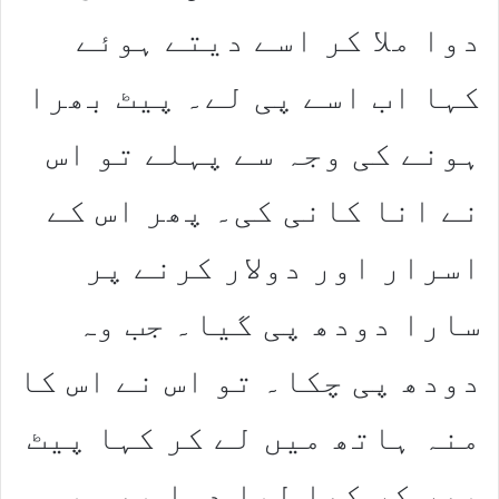
دوا ملا کر اسے دیتے ہوئے
کہا اب اسے پی لے۔ پیٹ بھرا
ہونے کی وجہ سے پہلے تو اس
نے انا کانی کی۔ پھر اس کے
اسرار اور دولار کرنے پر
سارا دودھ پی گیا۔ جب وہ
دودھ پی چکا۔ تو اس نے اس کا
منہ ہاتھ میں لے کر کہا پیٹ
بھر کر کھا لیا دوا بھی پی