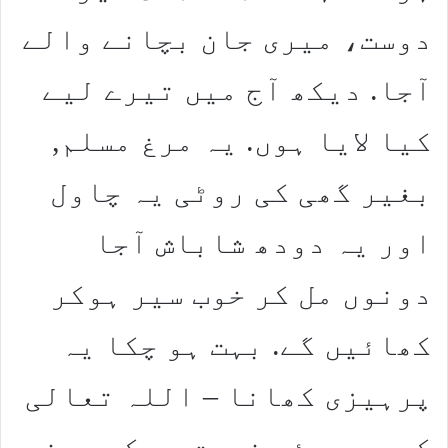
دوست، میری جان بچانے والے
آجا. دیکھ آج میں تیرے لیے
کیا لایا ہوں. یہ مرغ مسلم,
بغیر گھی کی روٹی یہ چاول
اور یہ دودھ شاباش آجا
دونوں مل کر خوب سیر ہوکر
کھائیں گے. بہت ہو چکا یہ
پرہیزی کھانا – اللہ تعالی
کی دی ہوئی نعمت ہم کیوں نہ