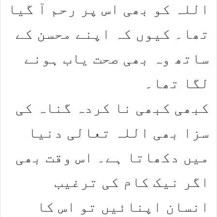
اللہ کو بھی اس پر رحم آ گیا
تھا۔ کیوں کہ اپنے محسن کے
ساتھ وہ بھی صحت یاب ہونے
لگا تھا۔
کبھی کبھی نا کردہ گناہ کی
سزا بھی اللہ تعالی دنیا
میں دکھاتا ہے۔ اس وقت بھی
اگر نیک کام کی ترغیب
انسان اپنائیں تو اس کا