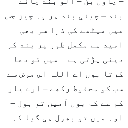
– چاول بن – الو بند چائے
بند – چینی بند ہر وہ چیز جس
میں میٹھے کی ذرا سی بھی
امید ہے مکمل طور پر بند کر
دینی پڑتی ہے – میں تو دعا
کرتا ہوں اے اللہ اس مرض سے
سب کو محفوظ رکھے – ارے یار
کم سے کم بول آمین تو بول –
اوہ میں تو بھول ہی گیا کہ