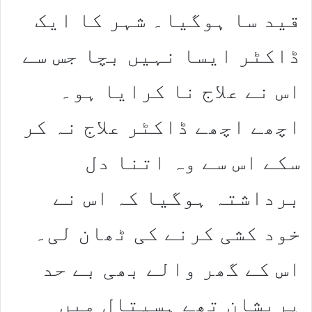
قید سا ہوگیا۔ شہر کا ایک
ڈاکٹر ایسا نہیں بچا جس سے
اس نے علاج نا کرایا ہو۔
اچھے اچھے ڈاکٹر علاج نہ کر
سکے اس سے وہ اتنا دل
برداشتہ ہوگیا کہ اس نے
خود کشی کرنے کی ٹھان لی۔
اس کے گھر والے بھی بے حد
پریشان تھے ہسپتال میں