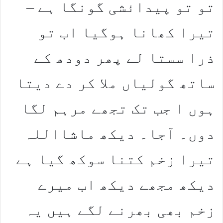
تو تو پیدائشی گونگا ہے –
تیرا کھانا ہوگیا اب تو
ذرا سستا لے پھر دودھ کے
ساتھ گولیاں ملا کر دے دیتا
ہوں ا جب تک تجھے مرہم لگا
دوں۔ آجا۔ دیکھ ماشااللہ
تیرا زخم کتنا سوکھ گیا ہے
دیکھ مجھے دیکھ اب میرے
زخم بھی بھرنے لگے ہیں یہ