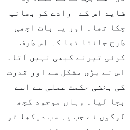
شاید اس کے ارادے کو بھانپ
چکا تھا۔ اور یہ بات اچھی
طرح جانتا تھا کہ اس طرف
کوئی تیرنے کبھی نہیں آتا۔
اس نے بڑی مشکل سے اور قدرت
کی بخشی حکمت عملی سے اسے
بچا لیا۔ وہاں موجود کچھ
لوگوں نے جب یہ سب دیکھا تو