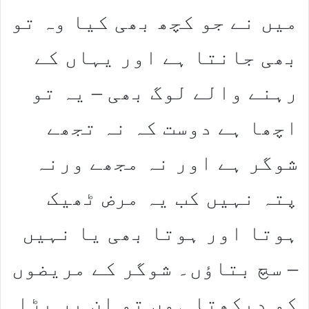
میں نے جو کچھ بھی کیا وہ تو
بھی جانتا ہے اور یہاں کے
رہنے والے لوگ بھی – یہ تو
اچھا ہے دوست کہ نہ تجھے
شوگر ہے اور نہ مجھے ورنہ
پتہ نہیں کب یہ مرض ٹھیک
ہوتا اور ہوتا بھی یا نہیں
– سچ بتاؤں۔ شوگر کے مریضوں
کو دیکھتا ہوں تو ان پر بڑا