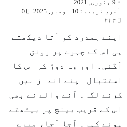
9 جنوری, 2021
email
X
آخری ترمیم : 10 نومبر, 2025
0
۲۴۳
اپنے ہمدرد کو آتا دیکھتے
ہی اس کے چہرے پر رونق
آگئی۔ اور وہ دوڑ کر اس کا
استقبال اپنے انداز میں
کرنے لگا۔ آنے والے نے بھی
اس کے قریب بینچ پر بیٹھتے
ہوئے کہا۔ آجا آجا، میرے