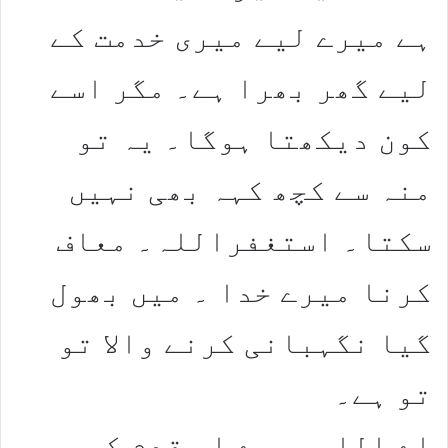
ہے میرے لیے میری خدمت کے
لیے گھر بھرا ہے۔ مگر اسے
کون دیکھتا ہوگا۔ یہ تو
منہ سے کچھ کہہ بھی نہیں
سکتا۔ استغفراللہ۔ معاف
کرنا میرے خدا ۔ میں بھول
گیا نگہبانی کرنے والا تو
تو ہے۔
اے اللہ میرے اس قدم کو