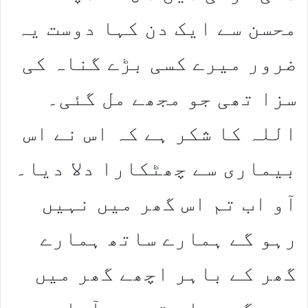
محسن سے ایک دن کہا دوست یہ
ضرور میرے کسی بڑے گناہ کی
سزا تھی جو مجھے مل گئی۔
اللہ کا شکر ہے کہ اس نے اس
بیماری سے چھٹکارا دلا دیا۔
آو اب تم اس گھر میں نہیں
رہو گے ہمارے ساتھ ہمارے
گھر کے باہر اچھے گھر میں