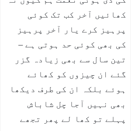
کھائیں آخر کب تک کوئی
پرہیز کرے یار آخر پرہیز
کی بھی کوئی حد ہوتی ہے –
تین سال سے بھی زیادہ گزر
گئے ان چیزوں کو کھائے
ہوئے بلکہ ان کی طرف دیکھا
بھی نہیں آجا چل شاباش
پہلے تو کھا لے پھر تجھے