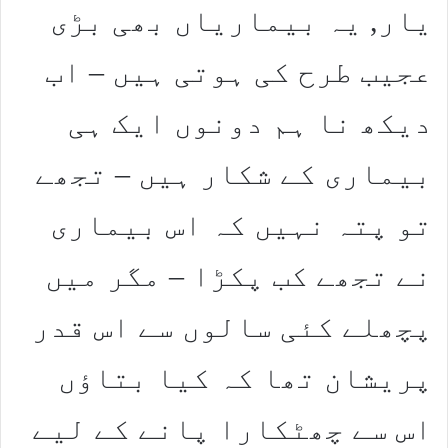
یار, یہ بیماریاں بھی بڑی
عجیب طرح کی ہوتی ہیں – اب
دیکھ نا ہم دونوں ایک ہی
بیماری کے شکار ہیں – تجھے
تو پتہ نہیں کہ اس بیماری
نے تجھے کب پکڑا – مگر میں
پچھلے کئی سالوں سے اس قدر
پریشان تھا کہ کیا بتاؤں
اس سے چھٹکارا پانے کے لیے