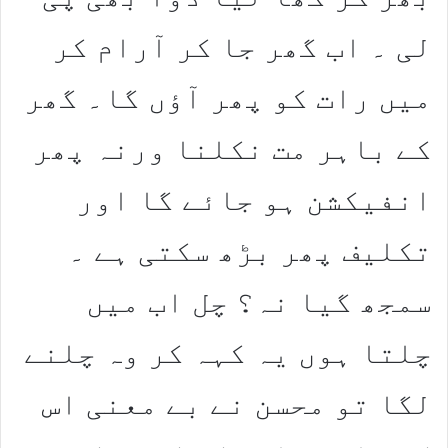
لی ۔ اب گھر جا کر آرام کر
میں رات کو پھر آؤں گا۔ گھر
کے باہر مت نکلنا ورنہ پھر
انفیکشن ہو جائے گا اور
تکلیف پھر بڑھ سکتی ہے ۔
سمجھ گیا نہ؟ چل اب میں
چلتا ہوں یہ کہہ کر وہ چلنے
لگا تو محسن نے بے معنی اس