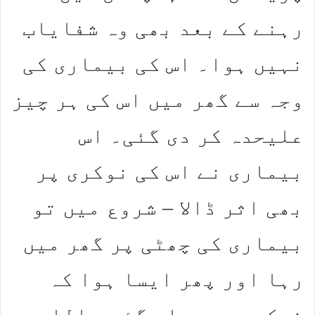
رہنے کے بعد بھی وہ شفایاب
نہیں ہوا۔ اس کی بیماری کی
وجہ سے گھر میں اس کی ہر چیز
علیحدہ کر دی گئی۔ اس
بیماری نے اس کی نوکری پر
بھی اثر ڈالا – شروع میں تو
بیماری کی چھٹی پر گھر میں
رہا اور پھر ایسا ہوا کہ
نوکری بھی چلی گئی – اللہ