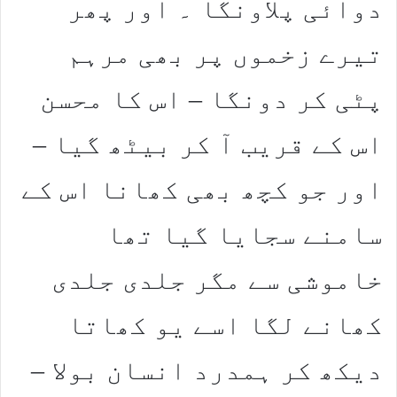
دوائی پلاونگا ۔ اور پھر
تیرے زخموں پر بھی مرہم
پٹی کر دونگا – اس کا محسن
اس کے قریب آ کر بیٹھ گیا –
اور جو کچھ بھی کھانا اس کے
سامنے سجایا گیا تھا
خاموشی سے مگر جلدی جلدی
کھانے لگا اسے یو کھاتا
دیکھ کر ہمدرد انسان بولا –