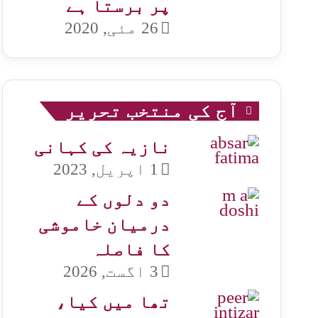
پر برستا ہے
26 مئی, 2020
آج کی منتخب تحریر
نازیہ کی کہانی
1 اپریل, 2023
دو دلوں کے
درمیان خاموشی
کا فاصلہ
3 اگست, 2026
تھا میں کیا،