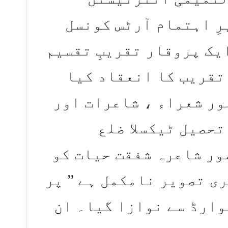
ِ اہتمام آرٹس کونسل
 جولائی کو ایک پروقار تقریبِ تقسیم
تقریب کا انعقاد کیا
ور شعراء ، شاعرات اور
تحصیل ٹیکسلا ضلع
ور شاعرہ شفقت حیات کو
ری تصویر نامکمل ہے ” پر
ایوارڈ سے نوازا گیا۔ ان