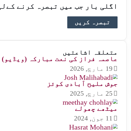
اگلی بار جب میں تبصرہ کرنے کےلی
متعلقہ اشاعتیں
عاصمہ فراز کی نعت مبارکہ (ویڈیو)
19 مارچ, 2026
جوش ملیح آبادی کوئز
25 مارچ, 2025
میٹھے چھولے
11 جون, 2024