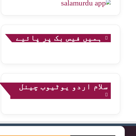
ہمیں فیس بک پر پائیے
سلام اردو یوٹیوب چینل