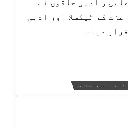
علمی و ادبی حلقوں نے
عزت کو ٹیکسلا اور ادبی
قرار دیا۔
ای میل کے ذریعے اشتراک کریں