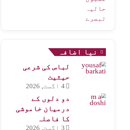
حالیہ
تبصرے
نیا اضافہ
لباس کی شرعی
حیثیت
4 اگست, 2026
دو دلوں کے
درمیان خاموشی
کا فاصلہ
3 اگست, 2026