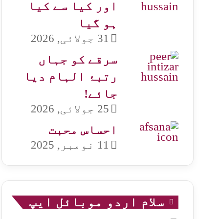
اور کیا سے کیا
ہو گیا
31 جولائی, 2026
سرقے کو جہاں
رتبۂ الہام دیا
جائے!
25 جولائی, 2026
احساس محبت
11 نومبر, 2025
سلام اردو موبائل ایپ