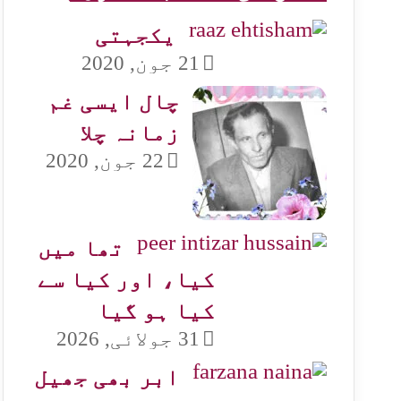
یکجہتی
21 جون, 2020
چال ایسی غم
زمانہ چلا
22 جون, 2020
تھا میں
کیا، اور کیا سے
کیا ہو گیا
31 جولائی, 2026
ابر بھی جھیل