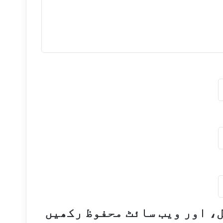
ل، اور ویب سائٹ محفوظ رکھیں