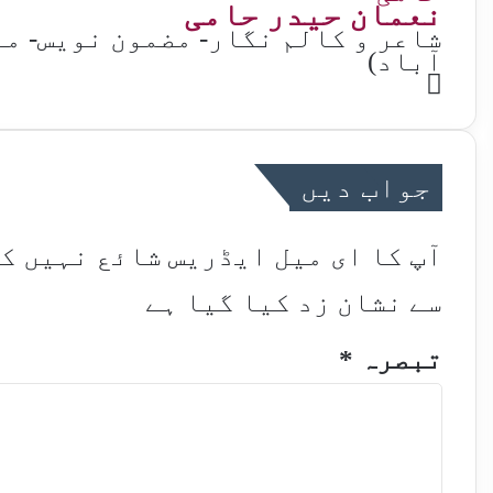
نعمان حیدر حامی
شاعر و کالم نگار- مضمون نویس- مل
آباد)
Website
جواب دیں
آپ کا ای میل ایڈریس شائع نہیں ک
سے نشان زد کیا گیا ہے
تبصرہ
*