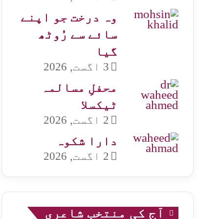
وہ درخت جو اپنے
سائے سے رُوٹھ
گیا
3 اگست, 2026
محفلِ مسالمہ
ٹیکسلا
2 اگست, 2026
دارا شکوہ
2 اگست, 2026
آج کی منتخب شاعری