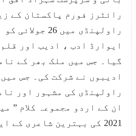
رائٹرز فورم پاکستان کے زیر
راولپنڈی میں 26
ایوارڈ ادب ، ادیب اور قلم 
گیا۔ جس میں ملک بھر کے نام
ادیبوں نے شرکت کی۔ جس میں 
راولپنڈی کی مشہور اور نام
ان کے اردو مجموعہ کلام ” می
2021 کی بہترین شاعری کے 