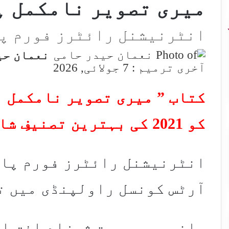
میری تصویر نامکمل ہ
انٹرنیشنل رائٹرز فورم پ
نعمان حی
آخری ترمیم : 7 جولائی, 2026
کتاب ” میری تصویر نامکمل ہ
کو 2021 کی بہترین تصنیفِ شاعری پر ایوارڈ
انٹرنیشنل رائٹرز فورم پاک
آرٹس کونسل راولپنڈی میں ت
بانی و سرپرست شہزاد افق ا