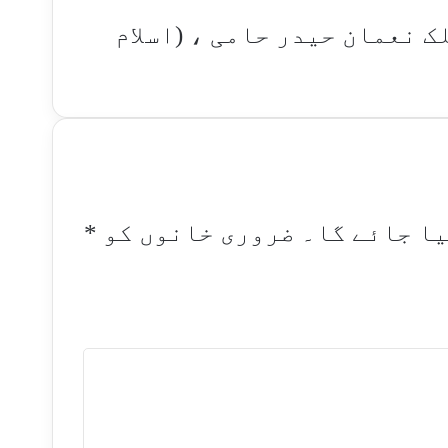
ک نعمان حیدر حامی ، (اسلام
یا جائے گا۔
ضروری خانوں کو
*