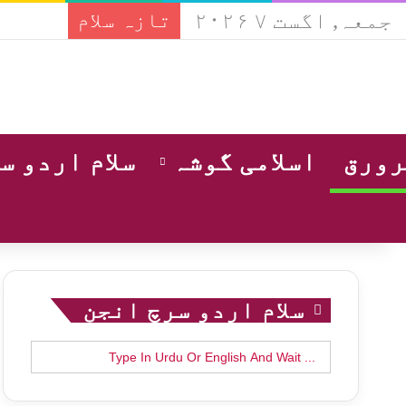
جمعہ, اگست ۷ ۲۰۲۶
تازہ سلام
ورق
اسلامی گوشہ
سلام اردو س
سلام اردو سرچ انجن
Search
for: