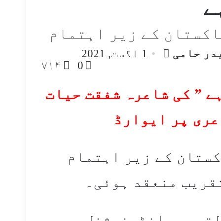
ے
اکستان کے زیر اہتمام
Send
در حامی
1 اگست, 2021
an
۷۱۴
0
email
ے ” کی شاعرہ شفقت حیات
ستان کے زیر اہتمام
قریب منعقد ہوئی۔
لتمیمی انٹرنیشنل