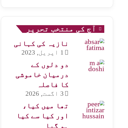
آج کی منتخب تحریر
نازیہ کی کہانی
1 اپریل, 2023
دو دلوں کے
درمیان خاموشی
کا فاصلہ
3 اگست, 2026
تھا میں کیا،
اور کیا سے کیا
ہو گیا