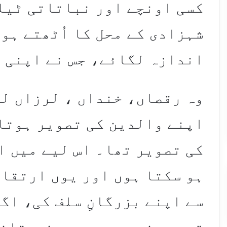
کسی اونچے اور نباتاتی ٹیلے 
شہزادی کے محل کا اُٹھتے ہو
اندازہ لگائے، جس نے اپنی 
وہ رقصاں، خنداں ، لرزاں لو
اپنے والدین کی تصویر ہوتا
کی تصویر تھا۔ اس لیے میں ا
ہو سکتا ہوں اور یوں ارتقائ
سے اپنے بزرگانِ سلف کی، اگ
تصویر ضرور ہوں … ہندستانی