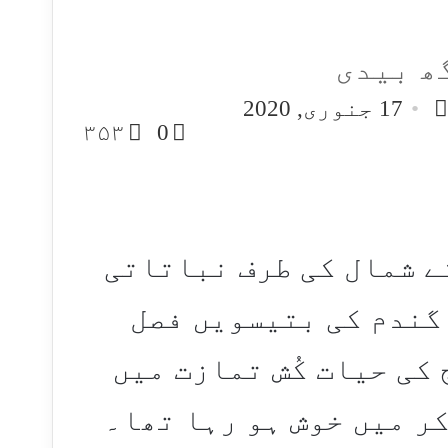
ھ بیدی
Follo
Send
17 جنوری, 2020
an
o
۳۵۳
0
email
ے شمال کی طرف نباتاتی
گندم کی بتیسویں فصل
کی حیات کُش تمازت میں
ر میں خوش ہو رہا تھا۔