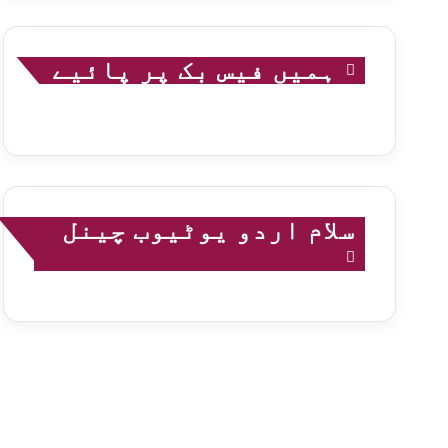
ہمیں فیس بک پر پائیے
سلام اردو یوٹیوب چینل