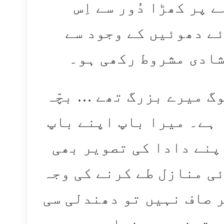
پر کھڑا دُور سے اِس
ئے دھوئیں کے وجود سے
شادی مشروط رکھی ہو۔
گ میرے بزرگ تھے … بچّہ
 ہے۔ میرا باپ اپنے باپ
پنے دادا کی تصویر بھی
ی منازل طے کرنے کی وجہ
ر صاف نہیں تو دھندلی سی
 تہذیب دو نسلوں سے