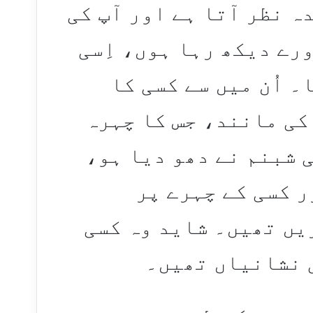
ہ نظر آتا ہے اور آپ کی
رے دیکھ رہا ہوں، اِسی
۔ اُن میں سے کسی کا
کی مانند، جس کا چہرہ
 شبنم نے دھو دیا ہو،
ر کسی کے چہرے پر
یں تھیں۔ شاید وہ کسی
 نشانیاں تھیں۔