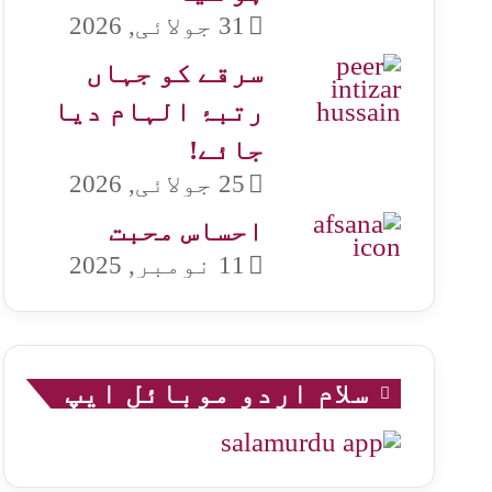
31 جولائی, 2026
سرقے کو جہاں
رتبۂ الہام دیا
جائے!
25 جولائی, 2026
احساس محبت
11 نومبر, 2025
سلام اردو موبائل ایپ