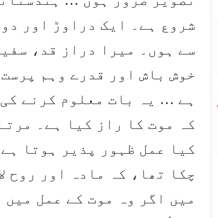
شروع ہے۔ ایک دراوڑ اور دو
سے ہوں۔ میرا دراز قد، سفید
خوش باش اور قدرے وہم پرست 
ہے … یہ بات معلوم کرنے کی
کہ موت کا راز کیا ہے۔ مرتے
کیا عمل ظہور پذیر ہوتا ہے۔
چکا تھا، کہ مادہ اور روح ل
میں اگر وہ موت کے عمل میں 