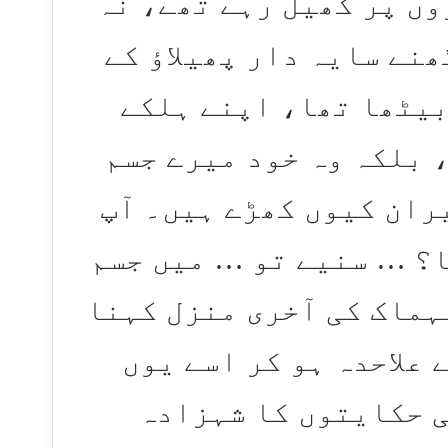
وں پر کھیل رہے تھے، نہ
ھنے سایہ دار پھیلاؤ کے
بیٹھا تھا، اپنے ہلکے
 بلکہ وہ خود میرے جسم
ران کیوں کھڑے ہیں۔ آپ
ا؟ … سنیے تو … میں جسم
نہماک کی آخری منزل کہنا
 علاحدہ ہو کر اسے یوں
ی حکایتوں کا شہزادہ