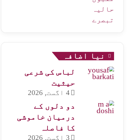
حالیہ
تبصرے
نیا اضافہ
لباس کی شرعی
حیثیت
4 اگست, 2026
دو دلوں کے
درمیان خاموشی
کا فاصلہ
3 اگست, 2026