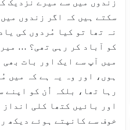
زندوں میں سے میرے نزدیک کو
سکتے ہیں کہ اگر زندوں میں 
نہ تھا تو کیا مُردوں کی یا
کو آباد کر رہی تھی؟ … میرا
میں آپ سے ایک اور بات بھی 
ہوں، اور وہ یہ ہے کہ میں مُ
رہا تھا، بلکہ اُن کو اپنے 
اور بائیں کتھا کلی انداز 
خوف سے کانپتے ہوئے دیکھ رہ