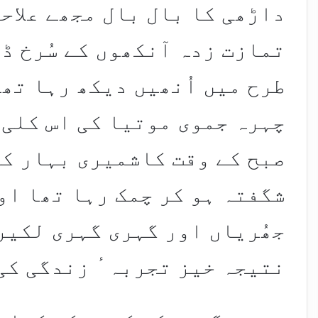
داڑھی کا بال بال مجھے علاحد
تمازت زدہ آنکھوں کے سُرخ ڈو
طرح میں اُنھیں دیکھ رہا تھا
چہرہ جموی موتیا کی اس کلی 
صبح کے وقت کاشمیری بہار کی
شگفتہ ہو کر چمک رہا تھا او
جھُریاں اور گہری گہری لکیر
نتیجہ خیز تجربہ ٔ زندگی کی