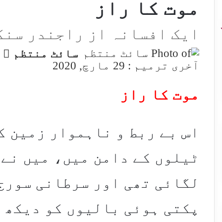
موت کا راز
ایک افسانہ از راجندر سنگ
w
سائٹ منتظم
n
آخری ترمیم : 29 مارچ, 2020
X
موت کا راز
اس بے ربط و ناہموار زمین ک
ٹیلوں کے دامن میں، میں نے 
لگائی تھی اور سرطانی سورج 
پکتی ہوئی بالیوں کو دیکھ ک