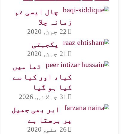
چال ایسی غم
زمانہ چلا
22 جون, 2020
یکجہتی
21 جون, 2020
تھا میں
کیا، اور کیا سے
کیا ہو گیا
31 جولائی, 2026
ابر بھی جھیل
پر برستا ہے
26 مئی, 2020