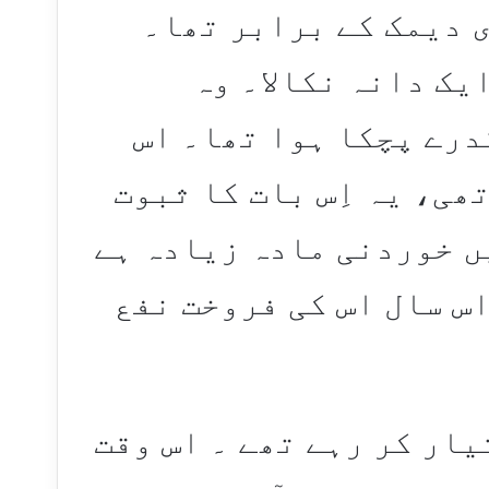
 دیمک کے برابر تھا۔
یک دانہ نکالا۔ وہ
درے پچکا ہوا تھا۔ اس
ھی، یہ اِس بات کا ثبوت
ں خوردنی مادہ زیادہ ہے
س سال اس کی فروخت نفع
یار کر رہے تھے ۔ اس وقت