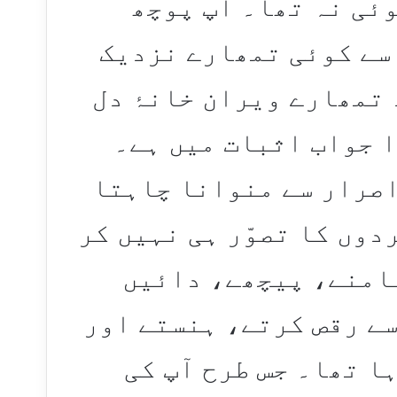
ئی نہ تھا۔ آپ پوچھ
سے کوئی تمھارے نزدیک
د تمھارے ویران خانۂ دل
 جواب اثبات میں ہے۔
اصرار سے منوانا چاہتا
ردوں کا تصوّر ہی نہیں کر
سامنے، پیچھے، دائیں
سے رقص کرتے، ہنستے اور
ا تھا۔ جس طرح آپ کی