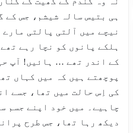
نہ وہ گندم کے کھیت کے کنار
ہی بتیس سالہ شیشم، جس کے گ
نیچے میں آلتی پالتی مارے 
ہلکے پانوں کو نچا رہے تھے،
کے اندر تھے … ہائیں! آپ حی
پوچھتے ہیں کہ میں کہاں تھ
کی اِس حالت میں تھا، جسے ا
چاہیے۔ میں خود اپنے جسم سے
دیکھ رہا تھا، جس طرح پران