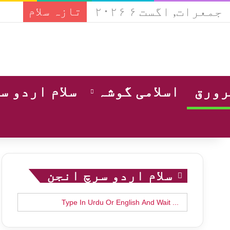
جمعرات, اگست ۶ ۲۰۲۶
تازہ سلام
ورق
اسلامی گوشہ
سلام اردو س
سلام اردو سرچ انجن
Search
for: