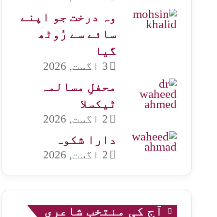
وہ درخت جو اپنے
سائے سے رُوٹھ
گیا
3 اگست, 2026
محفلِ مسالمہ
ٹیکسلا
2 اگست, 2026
دارا شکوہ
2 اگست, 2026
آج کی منتخب شاعری