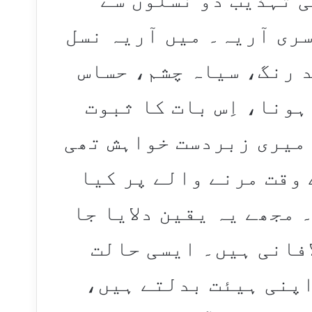
سری آریہ۔ میں آریہ نسل
 رنگ، سیاہ چشم، حساس
ہونا، اِس بات کا ثبوت
 میری زبردست خواہش تھی
 وقت مرنے والے پر کیا
 مجھے یہ یقین دلایا جا
افانی ہیں۔ ایسی حالت
اپنی ہیئت بدلتے ہیں،