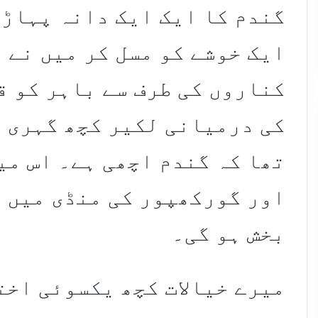
گندم کا ایک ایک دانہ پہاڑی
ایک خوشے کو مسل کر میں نے ا
کناروں کی طرف سے باہر کو ق
کی درمیانی لکیر کچھ گہری ت
تھا کہ گندم اچھی ہے۔ اس می
اور گورکھپور کی منڈی میں ا
بخش ہو گی۔
میرے خیالات کچھ یکسوئی اخت