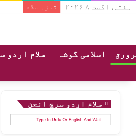
ہفتہ, اگست ۸ ۲۰۲۶
تازہ سلام
ورق
اسلامی گوشہ
سلام اردو س
سلام اردو سرچ انجن
Search
for: