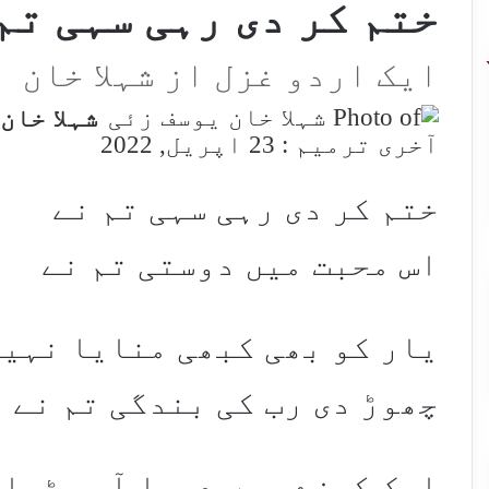
ختم کر دی رہی سہی تم
ایک اردو غزل از شہلا خان
شہلا خان
آخری ترمیم : 23 اپریل, 2022
ختم کر دی رہی سہی تم نے
اس محبت میں دوستی تم نے
یار کو بھی کبھی منایا نہی
چھوڑ دی رب کی بندگی تم نے
ایک کوزے میں دریا آ بیٹھا