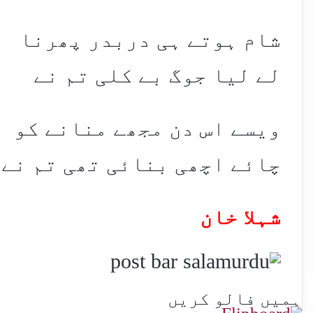
شام ہوتے ہی دربدر پھرنا
لے لیا جوگ بے کلی تم نے
ویسے اس دن مجھے منانے کو
چائے اچھی بنائی تھی تم نے
شہلا خان
ہمیں فالو کریں