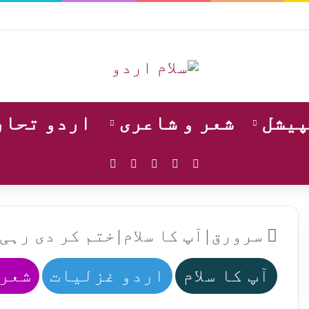
پیشل
شعر و شاعری
اردو تحار
WhatsApp
Instagram
YouTube
Facebook
X
سرورق
|
آپ کا سلام
|
ختم کر دی رہی 
آپ کا سلام
اردو غزلیات
شعر 