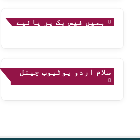
ہمیں فیس بک پر پائیے
سلام اردو یوٹیوب چینل