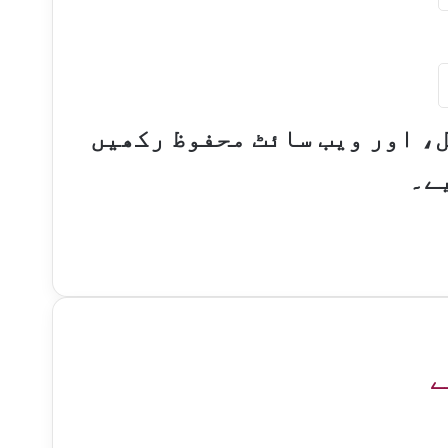
ل، اور ویب سائٹ محفوظ رکھیں
ے۔
ے