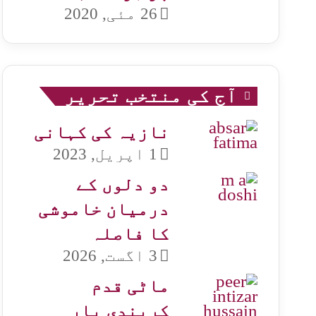
26 مئی, 2020
آج کی منتخب تحریر
نازیہ کی کہانی
1 اپریل, 2023
دو دلوں کے
درمیان خاموشی
کا فاصلہ
3 اگست, 2026
ماٹی قدم
کریندی یار