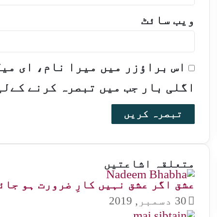
ویب‌ سائٹ
اس براؤزر میں میرا نام، ای می
اگلی بار جب میں تبصرہ کرنے کےلی
متعلقہ اشاعتیں
عشق اگر عشق نہیں کارِ ضرورت ہو جائ
30 دسمبر, 2019