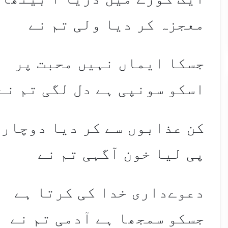
معجزہ کر دیا ولی تم نے
جسکا ایماں نہیں محبت پر
اسکو سونپی ہے دل لگی تم نے
کن عذابوں سے کر دیا دوچار
پی لیا خون آگہی تم نے
دعوےداری خدا کی کرتا ہے
جسکو سمجھا ہے آدمی تم نے