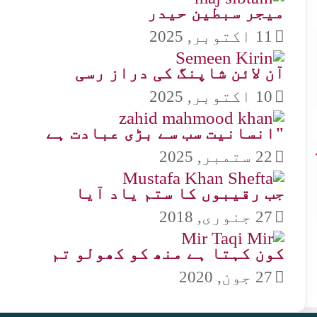
میجر سبطین حیدر
11 اکتوبر, 2025
آن لائن شاپنگ کی دراز رسی
10 اکتوبر, 2025
"انسانیت سب سے بڑی عبادت ہے
22 ستمبر, 2025
جب رقیبوں کا ستم یاد آیا
27 جنوری, 2018
کون کہتا ہے منھ کو کھولو تم
27 جون, 2020