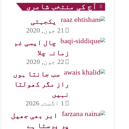
آج کی منتخب شاعری
یکجہتی
21 جون, 2020
چال ایسی غم
زمانہ چلا
22 جون, 2020
سب جانتا ہوں
راز مگر کھولتا
نہیں
1 اگست, 2026
ابر بھی جھیل
پر برستا ہے