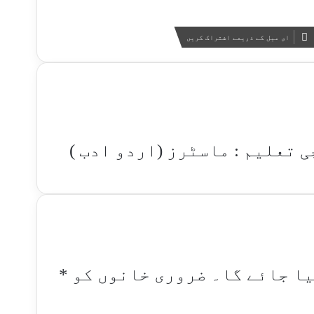
ای میل کے ذریعے اشتراک کریں
ی تعلیم : ماسٹرز (اردو ادب )
یا جائے گا۔
ضروری خانوں کو
*