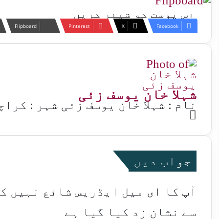
اس پوسٹ کو شیئر کریں
Flipboard
Pinterest
X
Facebook
شہلا خان یوسف زئی
نام : شہلا خان یوسف زئی شہر : کراچ
Website
جواب دیں
آپ کا ای میل ایڈریس شائع نہیں ک
سے نشان زد کیا گیا ہے