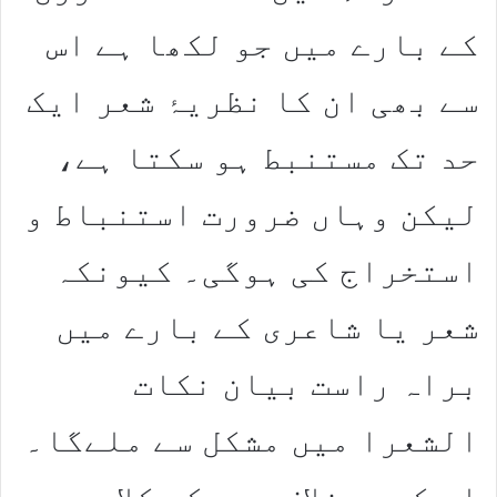
کے بارے میں جو لکھا ہے اس
سے بھی ان کا نظریۂ شعر ایک
حد تک مستنبط ہو سکتا ہے،
لیکن وہاں ضرورت استنباط و
استخراج کی ہوگی۔ کیونکہ
شعر یا شاعری کے بارے میں
براہ راست بیان نکات
الشعرا میں مشکل سے ملےگا۔
اس کے برخلاف میر کے کلام میں