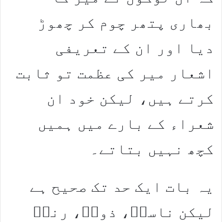
بھاری پتھر چوم کر چھوڑ
دیا اور ان کے تعریفی
اشعار میر کی عظمت تو ثابت
کرتے ہیں، لیکن خود ان
شعراء کے بارے میں ہمیں
کچھ نہیں بتاتے۔
یہ بات ایک حد تک صحیح ہے
لیکن ناسخؔ، ذوقؔ، رندؔ