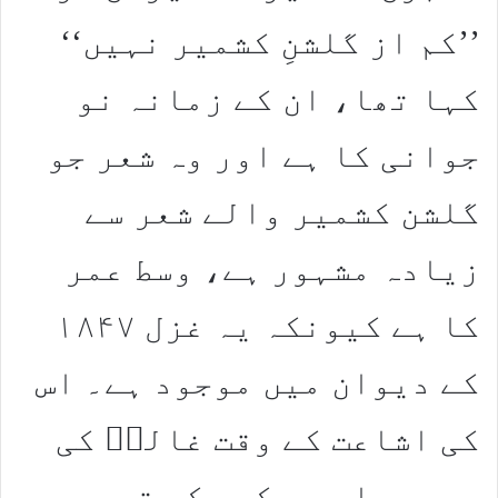
’’کم از گلشنِ کشمیر نہیں‘‘
کہا تھا، ان کے زمانہ نو
جوانی کا ہے اور وہ شعر جو
گلشن کشمیر والے شعر سے
زیادہ مشہور ہے، وسط عمر
کا ہے کیونکہ یہ غزل ۱۸۴۷
کے دیوان میں موجود ہے۔ اس
کی اشاعت کے وقت غالبؔ کی
عمر پچاس سے کچھ کم تھی۔