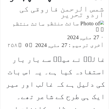
شمس الرحمن فاروقی کی
اردو تحریر
سائٹ منتظم
Follow
Send
an
on
27 مئی, 2024
email
X
آخری ترمیم : 27 مئی, 2024
0
۲۵۸
غالبؔ نے میرؔ سے بار بار
استفادہ کیا ہے۔ یہ اس بات
کی دلیل ہے کہ غالب اور میر
ایک ہی طرح کے شاعر تھے۔
یعنی بعض مظاہر کائنات اور