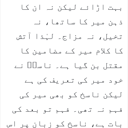
بہت اڑائے لیکن نہ ان کا
ذہن میر کا ساتھا، نہ
تخیل، نہ مزاج۔ لہٰذا آتش
کا کلام میر کے مضامین کا
مقتل بن گیا ہے۔ ناسخؔ نے
خود میر کی تعریف کی ہے
لیکن ناسخ کو بھی میر کی
فہم نہ تھی۔ فہم تو بعد کی
بات ہے، ناسخ کو زبان پر اس