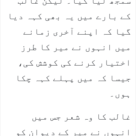
سمجھ لیا گیا۔ لیکن غالب
کے بارے میں یہ بھی کہہ دیا
گیا کہ اپنے آخری زمانے
میں انہوں نے میر کا طرز
اختیار کرنے کی کوشش کی،
جیسا کہ میں پہلے کہہ چکا
ہوں۔
غالب کا وہ شعر جس میں
انہوں نے میر کے دیوان کو