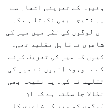
وغیرہ کے تعریفی اشعار سے
یہ نتیجہ بھی نکلتا ہے کہ
ان لوگوں کی نظر میں میر کی
شاعری ناقابل تقلید تھی۔
کیوں کہ میر کی تعریف کرنے
کے باوجود انہوں نے میر کی
تقلید نہ کی۔ یہ نتیجہ بھی
نکالا جا سکتا ہے کہ ان
لوگوں کو میر کی شاعری کا