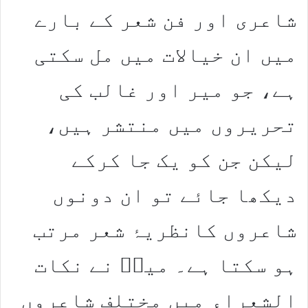
شاعری اور فن شعر کے بارے
میں ان خیالات میں مل سکتی
ہے، جو میر اور غالب کی
تحریروں میں منتشر ہیں،
لیکن جن کو یک جا کرکے
دیکھا جائے تو ان دونوں
شاعروں کانظریۂ شعر مرتب
ہو سکتا ہے۔ میرؔ نے نکات
الشعراء میں مختلف شاعروں