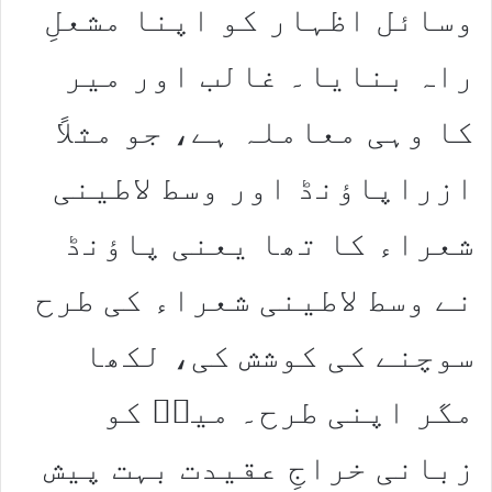
وسائل اظہار کو اپنا مشعلِ
راہ بنایا۔ غالب اور میر
کا وہی معاملہ ہے، جو مثلاً
ازراپاؤنڈ اور وسط لاطینی
شعراء کا تھا یعنی پاؤنڈ
نے وسط لاطینی شعراء کی طرح
سوچنے کی کوشش کی، لکھا
مگر اپنی طرح۔ میرؔ کو
زبانی خراجِ عقیدت بہت پیش