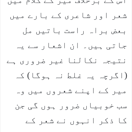
شعر اور شاعری کے بارے میں
بعض براہ راست باتیں مل
جاتی ہیں۔ ان اشعار سے یہ
نتیجہ نکالنا غیر ضروری ہے
(اگرچہ یہ غلط نہ ہوگا) کہ
میر کے اپنے شعروں میں وہ
سب خوبیاں ضرور ہوں گی جن
کا ذکر انہوں نے شعر کے