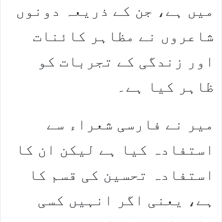
میں ہے، جن کے ذریعہ دونوں
شاعروں نے مظاہر کائنات
اور زندگی کے تجربات کو
ظاہر کیا ہے۔
میر نے فارسی شعراء سے
استفادہ کیا ہے لیکن ان کا
استفادہ تحسین کی قسم کا
ہے، یعنی اگر انہیں کسی