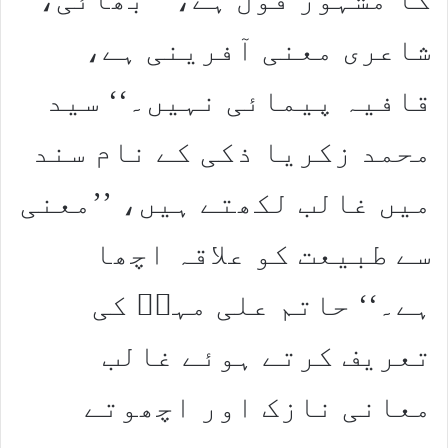
شاعری معنی آفرینی ہے،
قافیہ پیمائی نہیں۔‘‘ سید
محمد زکریا ذکی کے نام سند
میں غالب لکھتے ہیں، ’’معنی
سے طبیعت کو علاقہ اچھا
ہے۔‘‘ حاتم علی مہرؔ کی
تعریف کرتے ہوئے غالب
معانی نازک اور اچھوتے