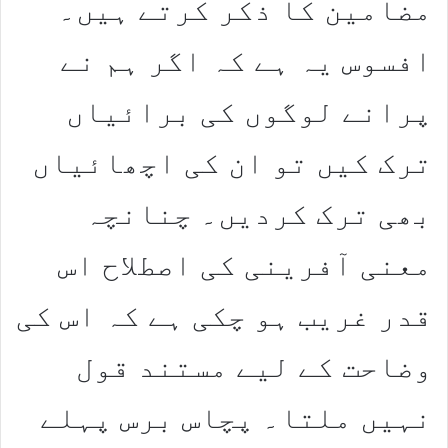
مضامین کا ذکر کرتے ہیں۔
افسوس یہ ہے کہ اگر ہم نے
پرانے لوگوں کی برائیاں
ترک کیں تو ان کی اچھائیاں
بھی ترک کردیں۔ چنانچہ
معنی آفرینی کی اصطلاح اس
قدر غریب ہو چکی ہے کہ اس کی
وضاحت کے لیے مستند قول
نہیں ملتا۔ پچاس برس پہلے