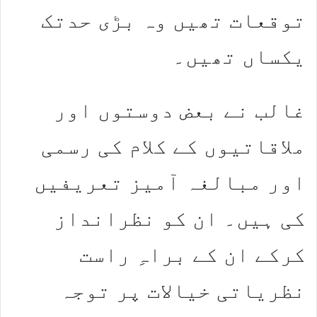
توقعات تھیں وہ بڑی حدتک
یکساں تھیں۔
غالب نے بعض دوستوں اور
ملاقاتیوں کے کلام کی رسمی
اور مبالغہ آمیز تعریفیں
کی ہیں۔ ان کو نظرانداز
کرکے ان کے براہِ راست
نظریاتی خیالات پر توجہ