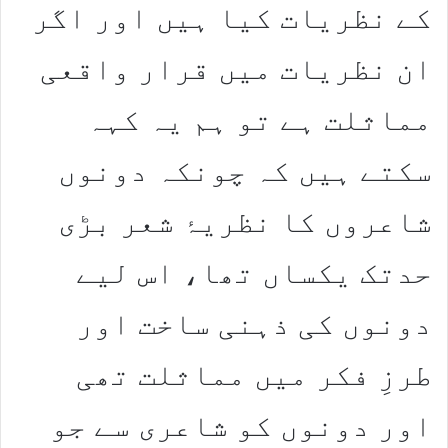
کے نظریات کیا ہیں اور اگر
ان نظریات میں قرار واقعی
مماثلت ہے تو ہم یہ کہہ
سکتے ہیں کہ چونکہ دونوں
شاعروں کا نظریۂ شعر بڑی
حدتک یکساں تھا، اس لیے
دونوں کی ذہنی ساخت اور
طرزِ فکر میں مماثلت تھی
اور دونوں کو شاعری سے جو