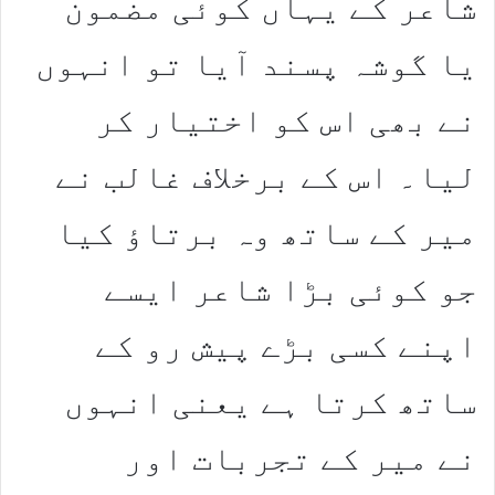
شاعر کے یہاں کوئی مضمون
یا گوشہ پسند آیا تو انہوں
نے بھی اس کو اختیار کر
لیا۔ اس کے برخلاف غالب نے
میر کے ساتھ وہ برتاؤ کیا
جو کوئی بڑا شاعر ایسے
اپنے کسی بڑے پیش رو کے
ساتھ کرتا ہے یعنی انہوں
نے میر کے تجربات اور