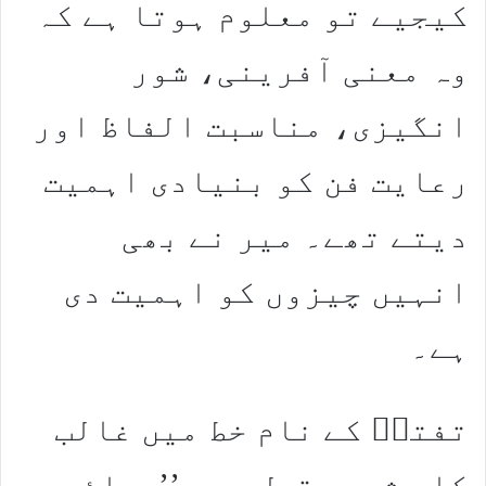
کیجیے تو معلوم ہوتا ہے کہ
وہ معنی آفرینی، شور
انگیزی، مناسبت الفاظ اور
رعایت فن کو بنیادی اہمیت
دیتے تھے۔ میر نے بھی
انہیں چیزوں کو اہمیت دی
ہے۔
تفتہؔ کے نام خط میں غالب
کا مشہور قول ہے، ’’بھائی،