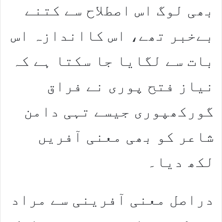
بھی لوگ اس اصطلاح سے کتنے
بےخبر تھے، اس کااندازہ اس
بات سے لگایا جا سکتا ہے کہ
نیاز فتح پوری نے فراق
گورکھپوری جیسے تہی دامن
شاعر کو بھی معنی آفریں
لکھ دیا۔
دراصل معنی آفرینی سے مراد