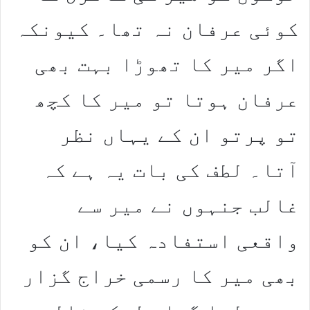
کوئی عرفان نہ تھا۔ کیونکہ
اگر میر کا تھوڑا بہت بھی
عرفان ہوتا تو میر کا کچھ
تو پرتو ان کے یہاں نظر
آتا۔ لطف کی بات یہ ہے کہ
غالب جنہوں نے میر سے
واقعی استفادہ کیا، ان کو
بھی میر کا رسمی خراج گزار