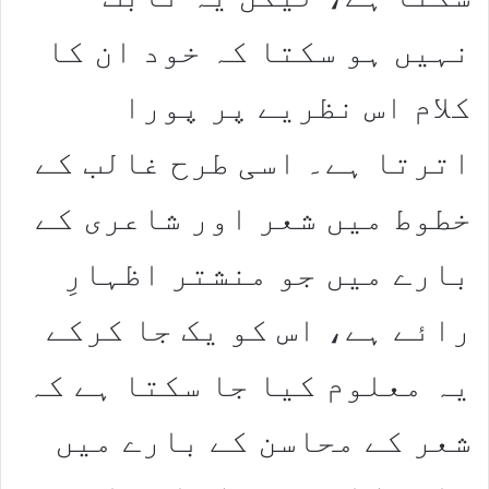
نہیں ہو سکتا کہ خود ان کا
کلام اس نظریے پر پورا
اترتا ہے۔ اسی طرح غالب کے
خطوط میں شعر اور شاعری کے
بارے میں جو منشتر اظہارِ
رائے ہے، اس کو یک جا کرکے
یہ معلوم کیا جا سکتا ہے کہ
شعر کے محاسن کے بارے میں