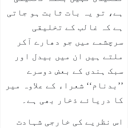
ہے، تو یہ بات ثابت ہو جاتی
ہے کہ غالب کے تخلیقی
سرچشمے میں جو دھارے آکر
ملتے ہیں ان میں بیدل اور
سبک ہندی کے بعض دوسرے
’’بدنام‘‘ شعراء کے علاوہ میر
کا دریائے ذخار بھی ہے۔
اس نظریے کی خارجی شہادت