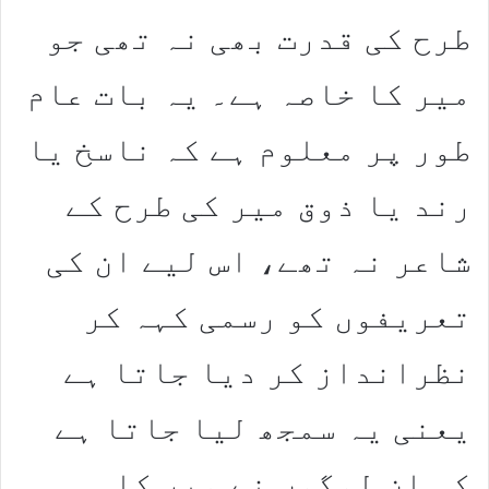
طرح کی قدرت بھی نہ تھی جو
میر کا خاصہ ہے۔ یہ بات عام
طور پر معلوم ہے کہ ناسخ یا
رند یا ذوق میر کی طرح کے
شاعر نہ تھے، اس لیے ان کی
تعریفوں کو رسمی کہہ کر
نظرانداز کر دیا جاتا ہے
یعنی یہ سمجھ لیا جاتا ہے
کہ ان لوگوں نے میر کا