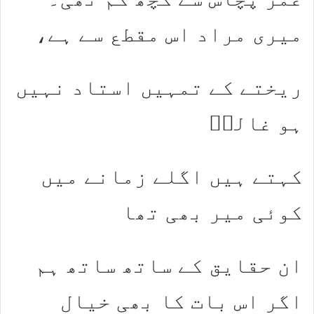
میری مراد اس مقطع سے ہے،
ریختے کے تمہیں استاد نہیں
ہو غالبؔ
کہتے ہیں اگلے زمانے میں
کوئی میر بھی تھا
ان حقایق کے ساتھ ساتھ ہم
اگر اس بات کا بھی خیال