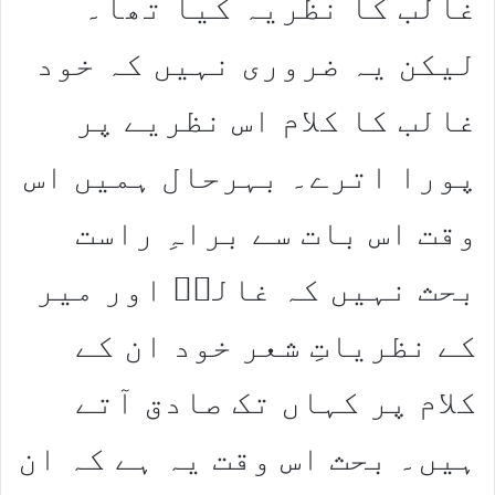
غالب کا نظریہ کیا تھا۔
لیکن یہ ضروری نہیں کہ خود
غالب کا کلام اس نظریے پر
پورا اترے۔ بہرحال ہمیں اس
وقت اس بات سے براہِ راست
بحث نہیں کہ غالبؔ اور میر
کے نظریاتِ شعر خود ان کے
کلام پر کہاں تک صادق آتے
ہیں۔ بحث اس وقت یہ ہے کہ ان