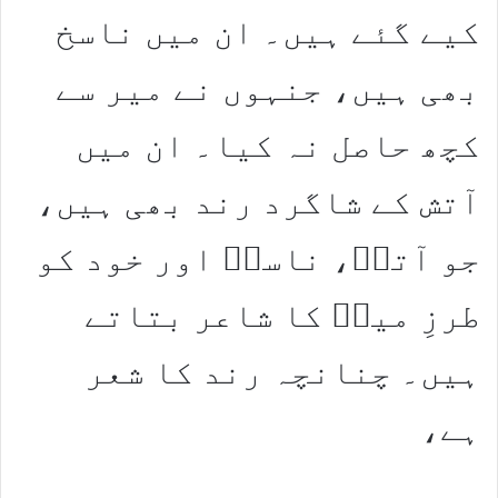
کیے گئے ہیں۔ ان میں ناسخ
بھی ہیں، جنہوں نے میر سے
کچھ حاصل نہ کیا۔ ان میں
آتش کے شاگرد رند بھی ہیں،
جو آتشؔ، ناسخؔ اور خود کو
طرزِ میرؔ کا شاعر بتاتے
ہیں۔ چنانچہ رند کا شعر
ہے،