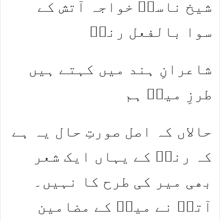
شیخ ناسخؔ خواجہ آتش کے
سوا بالفعل رندؔ
شاعرانِ ہند میں کہتے ہیں
طرزِ میرؔ ہم
حالاں کہ اصل صورتِ حال یہ ہے
کہ رندؔ کے یہاں ایک شعر
بھی میر کی طرح کا نہیں۔
آتشؔ نے میرؔ کے مضامین