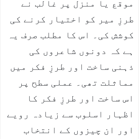
موقع یا منزل پر غالب نے
طرزِ میر کو اختیار کرنے کی
کوشش کی۔ اس کا مطلب صرف یہ
ہے کہ دونوں شاعروں کی
ذہنی ساخت اور طرزِ فکر میں
مماثلت تھی۔ عملی سطح پر
اس ساخت اور طرزِ فکر کا
اظہار اسلوب سے زیادہ رویے
اور ان چیزوں کے انتخاب