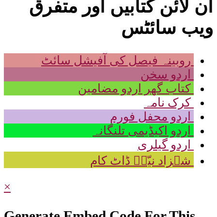
آن لائن کتابیں اور متفرق
ویب سائٹس
روبینہ فیصل کی آفیشل سائٹ
اردو سخن
کتاب گھر اردو مضامین
کرک نامہ
اردو محفل فورم
اردو اکیڈیمی تلنگانہ
اردو گیلری
شہزاد نیّرؔ ڈاٹ کام
×
Generate Embed Code For This