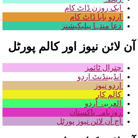
ایک روزن ڈاٹ کام
اردو بابا ڈاٹ کام
دعا منتہا پبلیکیشنز
آن لائن نیوز اور کالم پورٹل
چترال ٹائمز
انڈپینڈنٹ اردو
اردو نیوز
کالم کار
العربیۃ اُردو
روزنامہ پاکستان
آج آن لائن نیوز پورٹل