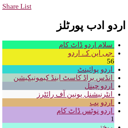
Share List
اردو ادب پورٹلز
سلام اردو ڈاٹ کام
جی این کے اردو
56
اردو پوائینٹ
انڈس براڈ کاسٹ اینڈ کیمونیکیشن
اردو چینل
انٹرنیشنل یونین آف رائٹرز
اردو پب
اردو نوٹس ڈاٹ کام
1
ریختہ