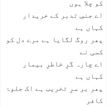
کو چلا ہوں​
اے جنسِ تدبر کے خریدار
کہاں ہے​
​پھر روگ لگایا ہے مرے دل کو
کسی نے​
اے چارہ گرِ خاطرِ بیمار
کہاں ہے​
​پھر بر سرِ تخریب ہے اک جلوۂ
کافر​