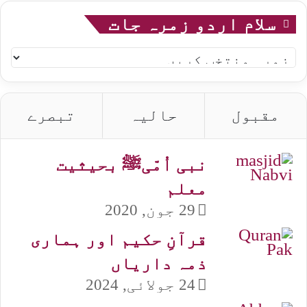
سلام اردو زمرہ جات
سلام
اردو
زمرہ
جات
مقبول
حالیہ
تبصرے
نبی اُمّیﷺ بحیثیت
معلم
29 جون, 2020
قرآنِ حکیم اور ہماری
ذمہ داریاں
24 جولائی, 2024