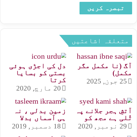
متعلقہ اشاعتیں
آگ (نا مکمل مگر
دل کی اجڑی ہوئی
مکمل)
بستی کو بسایا
کرتا
25 جون, 2025
20 مارچ, 2020
آتشِ ہجر جلانے پہ
زمین بدلی ، نہ
تُلی ہے مجھ کو
ہی آسماں بدلا
29 نومبر, 2020
18 دسمبر, 2019