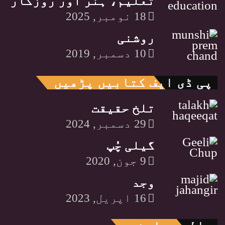
تعلیم، ہنر اور روزگار
18 نومبر, 2025
روشنی
10 دسمبر, 2019
پی ڈی ایف کتابیں پڑھیں
تلخ حقیقت
29 دسمبر, 2024
گیلی چُپ
9 جون, 2020
وجد
16 اپریل, 2023