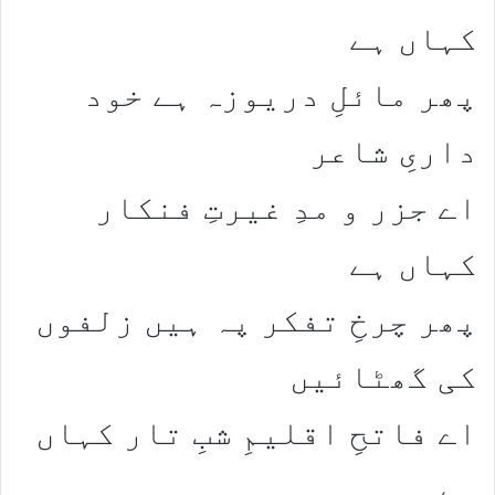
کہاں ہے​
​پھر مائلِ دریوزہ ہے خود
داریِ شاعر​
اے جزر و مدِ غیرتِ فنکار
کہاں ہے​
​پھر چرخِ تفکر پہ ہیں زلفوں
کی گھٹائیں​
اے فاتحِ اقلیمِ شبِ تار کہاں
ہے​