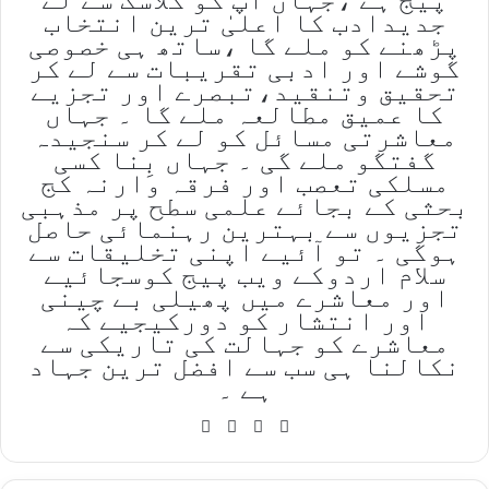
جدیدادب کا اعلیٰ ترین انتخاب
پڑھنے کو ملے گا ،ساتھ ہی خصوصی
گوشے اور ادبی تقریبات سے لے کر
تحقیق وتنقید،تبصرے اور تجزیے
کا عمیق مطالعہ ملے گا ۔ جہاں
معاشرتی مسائل کو لے کر سنجیدہ
گفتگو ملے گی ۔ جہاں بِنا کسی
مسلکی تعصب اور فرقہ وارنہ کج
بحثی کے بجائے علمی سطح پر مذہبی
تجزیوں سے بہترین رہنمائی حاصل
ہوگی ۔ تو آئیے اپنی تخلیقات سے
سلام اردوکے ویب پیج کوسجائیے
اور معاشرے میں پھیلی بے چینی
اور انتشار کو دورکیجیے کہ
معاشرے کو جہالت کی تاریکی سے
نکالنا ہی سب سے افضل ترین جہاد
ہے ۔
YouTube
Facebook
X
Website