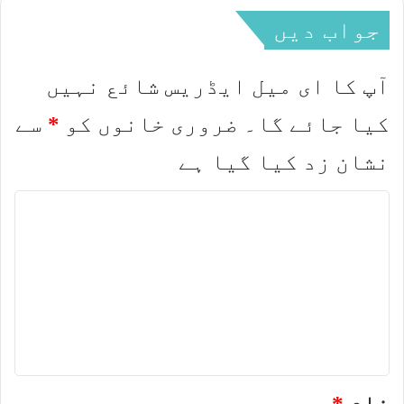
جواب دیں
آپ کا ای میل ایڈریس شائع نہیں
کیا جائے گا۔
ضروری خانوں کو
*
سے
نشان زد کیا گیا ہے
ت
ب
ص
ر
ہ
*
نام
*