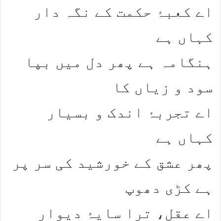
اے کعبۂ حکمت کے نگہ دار
کہاں ہے​
​ہنگامہ ہے پھر دل میں بپا
سود و زیاں کا​
اے تجربۂ اندک و بسیار
کہاں ہے​
​پھر عشق کے خورشید کی سر پر
ہے کڑی دھوپ​
اے عقل، ترا سایۂ دیوار