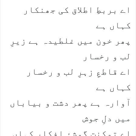
اے بربطِ اطلاق کی جھنکار
کہاں ہے​
​پھر خون میں غلطیدہ ہے زیرِ
لب و رخسار​
اے قاطعِ زہرِ لب و رخسار
کہاں ہے​
​آوارہ ہے پھر دشت و بیاباں
میں دلِ جوش​
اے تمکنتِ گوشۂ افکار کہاں