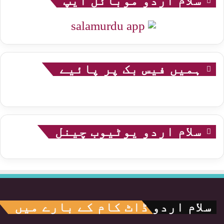
سلام اردو موبائل ایپ
ہمیں فیس بک پر پائیے
سلام اردو یوٹیوب چینل
سلام اردو ڈاٹ کام کے بارے میں