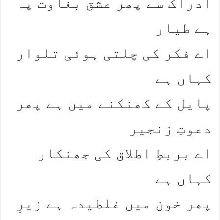
​ادراک سے پھر عشق بغاوت پہ
ہے طیار​
اے فکر کی چلتی ہوئی تلوار
کہاں ہے​
​پایل کے کھنکنے میں ہے پھر
دعوتِ زنجیر​
اے بربطِ اطلاق کی جھنکار
کہاں ہے​
​پھر خون میں غلطیدہ ہے زیرِ