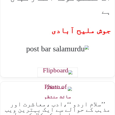
ہے​
جوش ملیح آبادی
سائٹ منتظم
’’سلام اردو ‘‘،ادب ،معاشرت اور
مذہب کے حوالے سے ایک بہترین ویب
پیج ہے ،جہاں آپ کو کلاسک سے لے