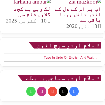
اب بس اس کے دل کے
لگ رہی ہے کچھ
اندر داخل ہونا
گلابی شام سی
باقی ہے
10 اکتوبر, 2025
13 مئی, 2020
سلام اردو سرچ انجن
Search
for:
سلام اردو سماجی رابطے
WhatsApp
Instagram
YouTube
Facebook
X