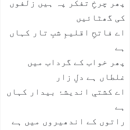
​پھر چرخِ تفکر پہ ہیں زلفوں
کی گھٹائیں​
اے فاتحِ اقلیمِ شبِ تار کہاں
ہے​
​پھر خواب کے گرداب میں
غلطاں ہے دلِ زار​
اے کشتیِ اندیشۂ بیدار کہاں
ہے​
​راتوں کے اندھیروں میں ہے