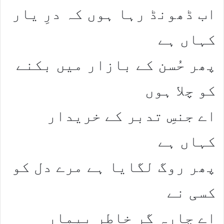
اب ڈھونڈ رہا ہوں کہ درِ یار
کہاں ہے​
​پھر حُسن کے بازار میں بکنے
کو چلا ہوں​
اے جنسِ تدبر کے خریدار
کہاں ہے​
​پھر روگ لگایا ہے مرے دل کو
کسی نے​
اے چارہ گرِ خاطرِ بیمار