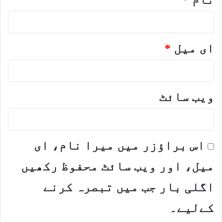
ای میل
*
ویب‌ سائٹ
اس براؤزر میں میرا نام، ای
میل، اور ویب سائٹ محفوظ رکھیں
اگلی بار جب میں تبصرہ کرنے
کےلیے۔