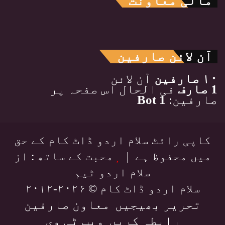
مالی معاونت
آن لائن صارفین
۱۰ صارفین
آن لائن
1 صارف
فی الحال اس صفحہ پر
صارفین:
1 Bot
کاپی رائٹ سلام اردو ڈاٹ کام کے حق
میں محفوظ ہے |
محبت کے ساتھ : از
سلام اردو ٹیم
سلام اردو ڈاٹ کام © ۲۰۲۶-۲۰۱۲
تحریر بھیجیں
معاون صارفین
رابطہ کریں
ویب ٹی وی