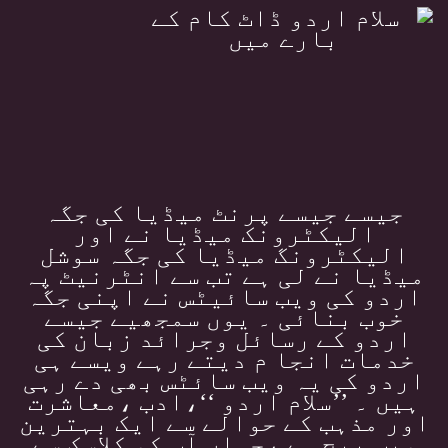
جیسے جیسے پرنٹ میڈیا کی جگہ
الیکٹرونک میڈیا نے اور
الیکٹرونگ میڈیا کی جگہ سوشل
میڈیا نے لی ہے تب سے انٹرنیٹ پہ
اردو کی ویب سائیٹس نے اپنی جگہ
خوب بنائی ۔ یوں سمجھیے جیسے
اردو کے رسائل وجرائد زبان کی
خدمات انجا م دیتے رہے ویسے ہی
اردو کی یہ ویب سائٹس بھی دے رہی
ہیں ۔ ’’سلام اردو ‘‘،ادب ،معاشرت
اور مذہب کے حوالے سے ایک بہترین
ویب پیج ہے ،جہاں آپ کو کلاسک سے