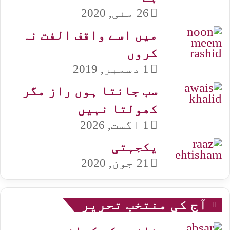
26 مئی, 2020
میں اسے واقف الفت نہ
کروں
1 دسمبر, 2019
سب جانتا ہوں راز مگر
کھولتا نہیں
1 اگست, 2026
یکجہتی
21 جون, 2020
آج کی منتخب تحریر