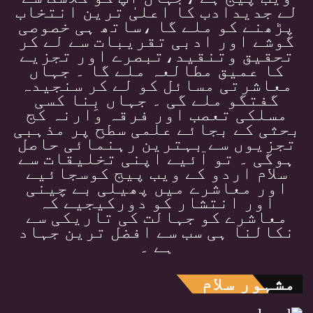
لے جدیدادب کا اعلیٰ ترین انتخاب
پڑھنے کو ملے گا ،ساتھ ہی خصوصی
گوشے اور ادبی تقریبات سے لے کر
تحقیق وتنقید،تبصرے اور تجزیے
کا عمیق مطالعہ ملے گا ۔ جہاں
معاشرتی مسائل کو لے کر سنجیدہ
گفتگو ملے گی ۔ جہاں بِنا کسی
مسلکی تعصب اور فرقہ وارنہ کج
بحثی کے بجائے علمی سطح پر مذہبی
تجزیوں سے بہترین رہنمائی حاصل
ہوگی ۔ تو آئیے اپنی تخلیقات سے
سلام اردو کے ویب پیج کوسجائیے
اور معاشرے میں پھیلی بے چینی
اور انتشار کو دورکیجیے کہ
معاشرے کو جہالت کی تاریکی سے
نکالنا ہی سب سے افضل ترین جہاد
ہے ۔
مشہور سلام