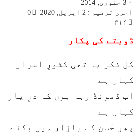
3 جنوری, 2014
email
X
آخری ترمیم : 2 اپریل, 2020
0
۳۱۴
ڈوبتے کی پکار
کل فکر یہ تھی کشورِ اسرار
کہاں ہے​
اب ڈھونڈ رہا ہوں کہ درِ یار
کہاں ہے​
پھر حُسن کے بازار میں بکنے