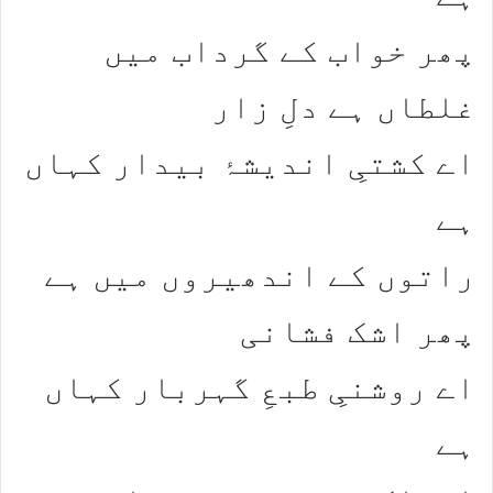
​پھر خواب کے گرداب میں
غلطاں ہے دلِ زار​
اے کشتیِ اندیشۂ بیدار کہاں
ہے​
​راتوں کے اندھیروں میں ہے
پھر اشک فشانی​
اے روشنیِ طبعِ گہربار کہاں
ہے​