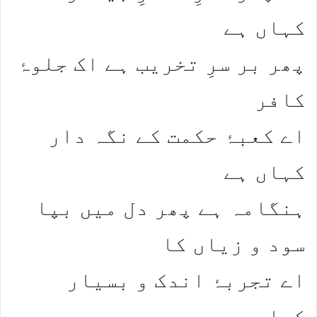
کہاں ہے​
​پھر بر سرِ تخریب ہے اک جلوۂ
کافر​
اے کعبۂ حکمت کے نگہ دار
کہاں ہے​
​ہنگامہ ہے پھر دل میں بپا
سود و زیاں کا​
اے تجربۂ اندک و بسیار
کہاں ہے​