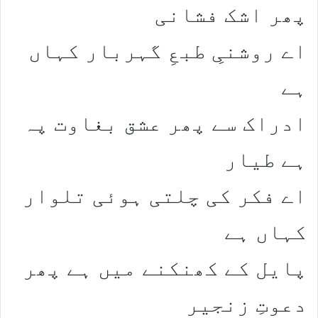
پھر اشک فشانی​
اے روشنیِ طبعِ گہربار کہاں
ہے​
​ادراک سے پھر عشق بغاوت پہ
ہے طیار​
اے فکر کی چلتی ہوئی تلوار
کہاں ہے​
​پایل کے کھنکنے میں ہے پھر
دعوتِ زنجیر​