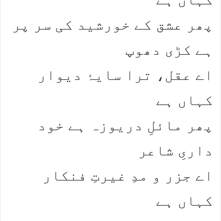
​پھر عشق کے خورشید کی سر پر
ہے کڑی دھوپ​
اے عقل، ترا سایۂ دیوار
کہاں ہے​
​پھر مائلِ دریوزہ ہے خود
داریِ شاعر​
اے جزر و مدِ غیرتِ فنکار
کہاں ہے​