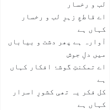
لب و رخسار​
اے قاطعِ زہرِ لب و رخسار
کہاں ہے​
​آوارہ ہے پھر دشت و بیاباں
میں دلِ جوش​
اے تمکنتِ گوشۂ افکار کہاں
ہے​
کل فکر یہ تھی کشورِ اسرار
کہاں ہے​