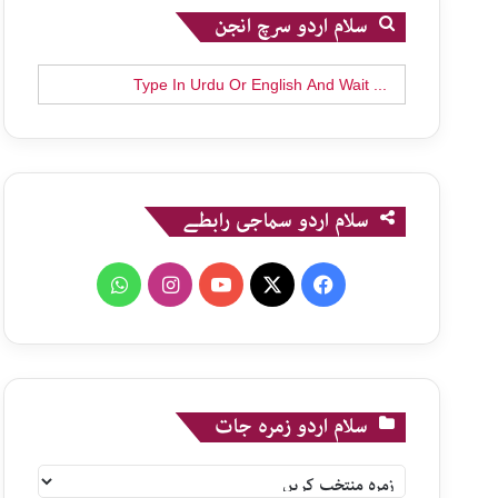
سلام اردو سرچ انجن
Search
for:
سلام اردو سماجی رابطے
WhatsApp
Instagram
YouTube
X
Facebook
سلام اردو زمرہ جات
سلام