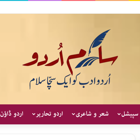
 سپیشل
شعر و شاعری
اردو تحاریر
اردو ڈاؤن 