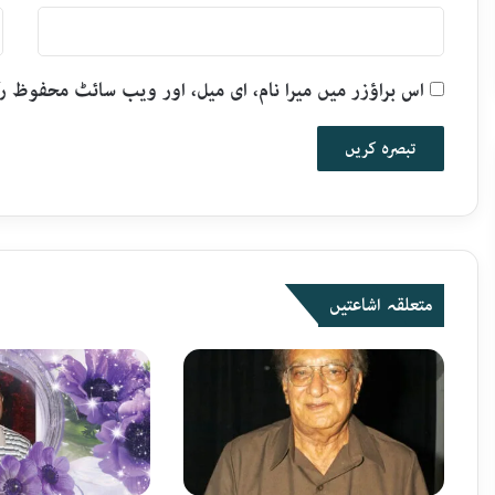
اس براؤزر میں میرا نام، ای میل، اور ویب سائٹ محفوظ 
متعلقہ اشاعتیں