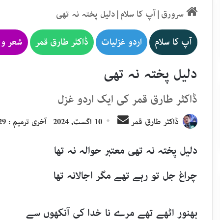
سرورق
|
آپ کا سلام
|
دلیل پختہ نہ تھی
آپ کا سلام
اردو غزلیات
ڈاکٹر طارق قمر
شعر و 
دلیل پختہ نہ تھی
ڈاکٹر طارق قمر کی ایک اردو غزل
Send
ڈاکٹر طارق قمر
10 اگست, 2024
آخری ترمیم : 29 اگست, 2025
an
email
دلیل پختہ نہ تھی معتبر حوالہ نہ تھا
چراغ جل تو رہے تھے مگر اجالانہ تھا
بھنور اٹھے تھے مرے نا خدا کی آنکھوں سے