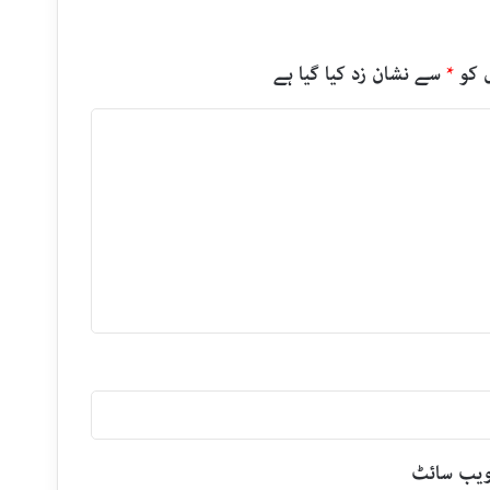
 کو
*
سے نشان زد کیا گیا ہے
یب‌ سائٹ