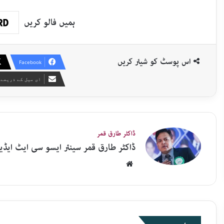
ہمیں فالو کریں
اس پوسٹ کو شیئر کریں
Facebook
ای میل کے ذریعے 
ڈاکٹر طارق قمر
ڈاکٹر طارق قمر سینئر ایسو سی ایٹ ایڈیٹر نیوز 18 ار
Website