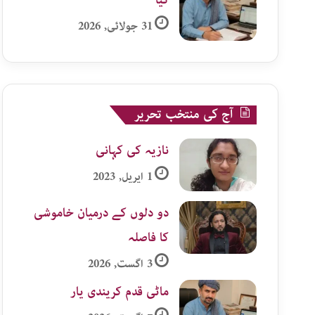
گیا
31 جولائی, 2026
آج کی منتخب تحریر
نازیہ کی کہانی
1 اپریل, 2023
دو دلوں کے درمیان خاموشی
کا فاصلہ
3 اگست, 2026
ماٹی قدم کریندی یار