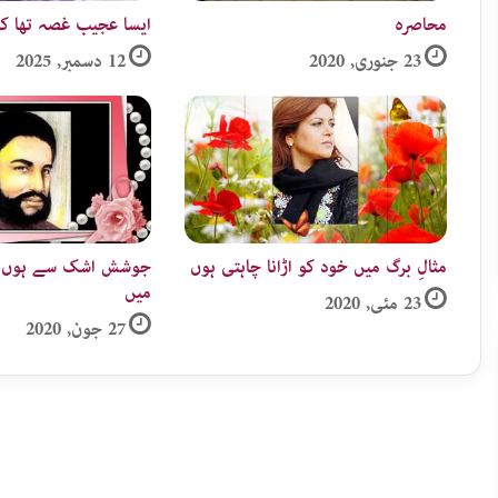
محاصرہ
ایسا عجیب غصہ تھا ک
23 جنوری, 2020
12 دسمبر, 2025
مثالِ برگ میں خود کو اڑانا چاہتی ہوں
جوشش اشک سے ہوں آٹ
میں
23 مئی, 2020
27 جون, 2020