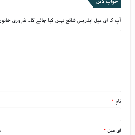
جواب دیں
آپ کا ای میل ایڈریس شائع نہیں کیا جائے گا۔
ضروری خانوں
ت
ب
ص
ر
ہ
*
نام
*
ای میل
*
و