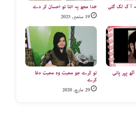
ہ آ گ لگ گئی
خدا مجھ پہ اتنا تو احسان کر دے
19 ستمبر, 2025
ھ پہر پانی
تو کرے جو محبت وہ محبت دغا
کرے
29 مارچ, 2020