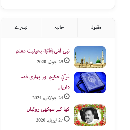
اردو
زمرہ
جات
مقبول
حالیہ
تبصرے
نبی اُمّیﷺ بحیثیت معلم
29 جون, 2020
قرآنِ حکیم اور ہماری ذمہ
داریاں
24 جولائی, 2024
کھا کے سوکھی روٹیاں
27 اپریل, 2020