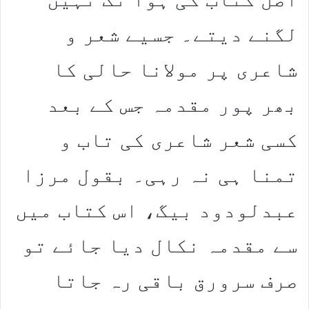
لگنے دیتے۔ جسیے شعر و
شاعری پر مولانا حالی کا
بھر پور مقدمہ جس کے بعد
کسی شعر شاعری کی تاب و
تمنا ہی نہ رہی۔ بقول مرزا
عبدلودود بیگ، اس کتاب میں
سے مقدمہ نکال دیا جائے تو
صرف سرورق باقی رہ جاتا