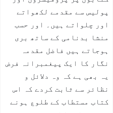
پولیس سے مقدمے لکھواتے
اور چلواتے ہیں۔ اور حسب
منشا بدنامی کے ساتھ بری
ہوجاتے ہیں فاضل مقدمہ
نگار کا ایک پیغمبرانہ فرض
یہ بھی ہے کہ وہ دلائل و
نظائر سے ثابت کردے کہ اس
کتاب مستطاب کے طلوع ہونے