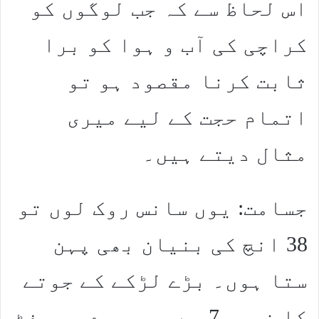
اس لحاظ سے کہ جب لوگوں کو
کراچی کی آب و ہوا کو برا
ثابت کرنا مقصود ہو تو
اتمام حجت کے لیے میری
مثال دیتے ہیں۔
جسامت: یوں سانس روک لوں تو
38 انچ کی بنیان بھی پہن
ستا ہوں۔ بڑے لڑکے کے جوتے
کا نمبر 7 ہے جو میرے بھی فٹ