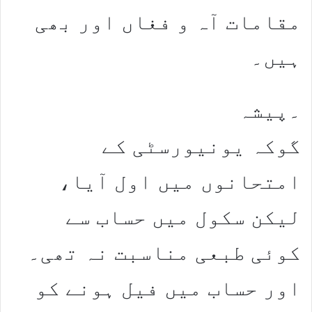
مقامات آہ و فغاں اور بھی
ہیں۔
۔پیشہ
گوکہ یونیورسٹی کے
امتحانوں میں اول آیا،
لیکن سکول میں حساب سے
کوئی طبعی مناسبت نہ تھی۔
اور حساب میں فیل ہونے کو