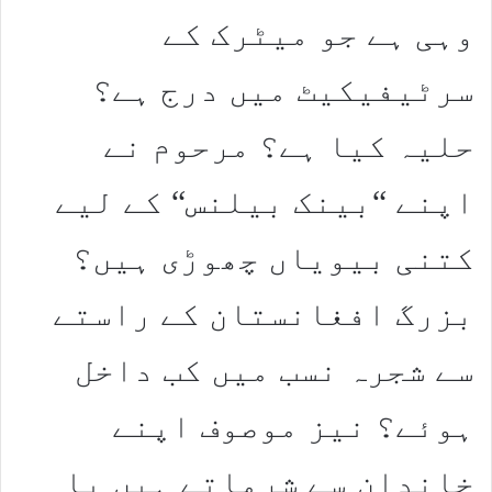
وہی ہے جو میٹرک کے
سرٹیفیکیٹ میں درج ہے؟
حلیہ کیا ہے؟ مرحوم نے
اپنے “بینک بیلنس“ کے لیے
کتنی بیویاں چھوڑی ہیں؟
بزرگ افغانستان کے راستے
سے شجرہ نسب میں کب داخل
ہوئے؟ نیز موصوف اپنے
خاندان سے شرماتے ہیں یا