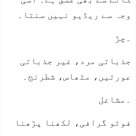
وجہ سے ریڈیو نہیں سنتا۔
۔چڑ
جذباتی مرد، غیر جذباتی
عورتیں، مٹھاس، شطرنج۔
۔مشاغل
فوٹو گرافی، لکھنا پڑھنا