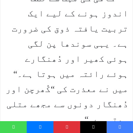
اندوز ہونے کے لیے ایک
تربیت یافتہ ذوق کی ضرورت
ہے۔ یہی سوندھا پن لگی
ہوئی کھیر اور دُھنگارے
ہوئے رائتہ میں ہوتا ہے۔“
میں نے معذرت کی “کُھرچن اور
دُھنگار دونوں‌ سے مجھے متلی
ہوتی ہے۔“
hatsApp
Messenger
Pinterest
X
Faceboo