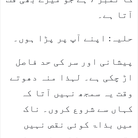
آتا ہے۔
حلیہ: اپنے آپ پر پڑا ہوں۔
پیشانی اور سر کی حد فاصل
اڑ چکی ہے۔ لہذا منہ دھوتے
وقت یہ سمجھ نہیں آتا کہ
کہاں سے شروع کروں۔ ناک
میں بذاۃ کوئی نقص نہیں