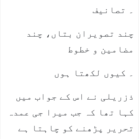
۔ تصانیف
چند تصویران بتاں، چند
مضامین و خطوط
۔ کیوں لکھتا ہوں
ذزریلی نے اس کے جواب میں
کہا تھا کہ جب میرا جی عمدہ
تحریر پڑھنے کو چاہتا ہے