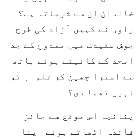
خاندان ان سے شرماتا ہے؟
راوی نے کہیں آزاد کی طرح
جوش عقیدت میں ممدوح کے جد
امجد کے کانپتے ہوئے ہاتھ
سے استرا چھین کر تلوار تو
نہیں تھما دی؟
چنانچہ اس موقع سے جائز
فائدہ اٹھاتے ہوئے اپنا