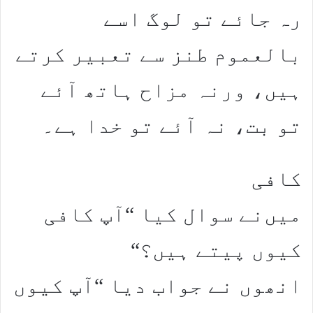
رہ جائے تو لوگ اسے
بالعموم طنز سے تعبیر کرتے
ہیں، ورنہ مزاح ہاتھ آئے
تو بت، نہ آئے تو خدا ہے۔
کافی
میں‌نے سوال کیا “آپ کافی
کیوں ‌پیتے ہیں؟“
انھوں نے جواب دیا “آپ کیوں‌