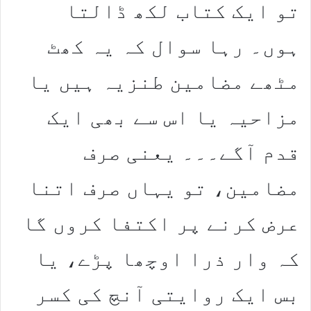
تو ایک کتاب لکھ ڈالتا
ہوں۔ رہا سوال کہ یہ کھٹ
مٹھے مضامین طنزیہ ہیں یا
مزاحیہ یا اس سے بھی ایک
قدم آگے۔۔۔ یعنی صرف
مضامین، تو یہاں صرف اتنا
عرض کرنے پر اکتفا کروں گا
کہ وار ذرا اوچھا پڑے، یا
بس ایک روایتی آنچ کی کسر