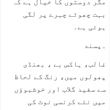
مگر دوستوں کا خیال ہے کہ
بہت چھوٹے چہرے پر لگی
ہوئی ہے۔
۔پسند
غالب، ہاکس بے ، بھنڈی
پھولوں میں، رنگ کے لحاظ
سے سفید گلاب اور خوشبوؤں
میں نئے کرنسی نوٹ کی