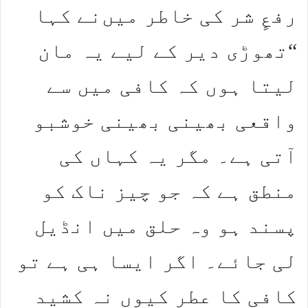
رفعٍ شر کی خاطر میں‌نے کہا
“تھوڑی دیر کے لیے یہ مان
لیتا ہوں کہ کافی میں سے
واقعی بھینی بھینی خوشبو
آتی ہے۔ مگر یہ کہاں کی
منطق ہے کہ جو چیز ناک کو
پسند ہو وہ حلق میں انڈیل
لی جائے۔ اگر ایسا ہی ہے تو
کافی کا عطر کیوں نہ کشید