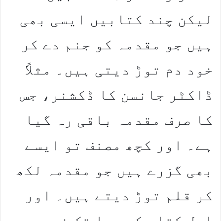
لیکن چند کتابیں ایسی بھی
ہیں جو مقدمہ کو جنم دے کر
خود دم توڑ دیتی ہیں۔ مثلاً
ڈاکٹر جانسن کا ڈکشنر، جس
کا صرف مقدمہ باقی رہ گیا
ہے۔ اور کچھ مصنف تو ایسے
بھی گزرے ہیں جو مقدمہ لکھ
کر قلم توڑ دیتے ہیں۔ اور
اصل کتاب کی ہوا تک نہیں