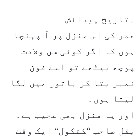
۔تاریخ پیدائش
عمر کی اس منزل پر آ پہنچا
ہوں کہ اگر کوئی سن ولادت
پوچھ بیٹھے تو اسے فون
نمبر بتا کر باتوں میں لگا
لیتا ہوں۔
اور یہ منزل بھی عجیب ہے۔
بقل صاحب “کشکول“ ایک وقت