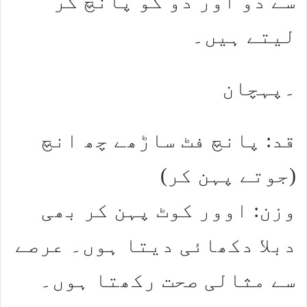
سے دو اور دو کو پانچ کر
لیتے ہیں۔
۔پہچان
قد: پانچ فٹ ساڑھے چھ انچ
(جوتے پہن کر)
وزن: اوور کوٹ پہن کر بھی
دبلا دکھائی دیتا ہوں۔ عرصے
سے مثالی صحت رکھتا ہوں۔