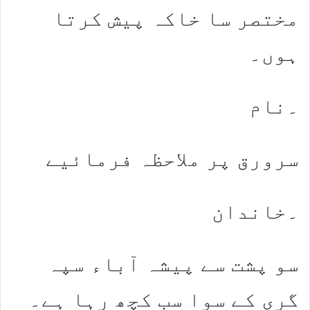
مختصر سا خاکہ پیش کرتا
ہوں۔
۔نام
سرورق پر ملاحظہ فرمائیے
۔خاندان
سو پشت سے پیشہ آباء سپہ
گری کے سوا سب کچھ رہا ہے۔