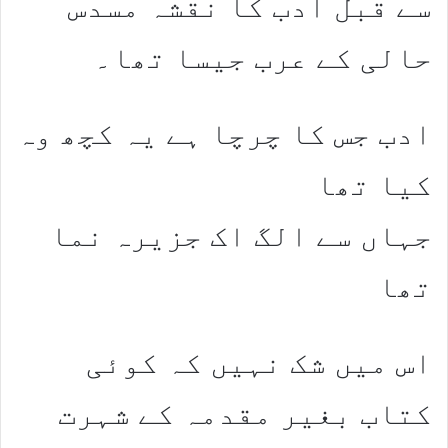
سے قبل ادب کا نقشہ مسدس
حالی کے عرب جیسا تھا۔
ادب جس کا چرچا ہے یہ کچھ وہ
کیا تھا
جہاں سے الگ اک جزیرہ نما
تھا
اس میں شک نہیں کہ کوئی
کتاب بغیر مقدمہ کے شہرت