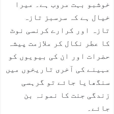
خوشبو بہت مروب ہے۔ میرا
خیال ہے کہ سرسبز تازہ
تازہ اور کرارے کرنسی نوٹ
کا عطر نکال کر ملازمت پیشہ
حضرات اور ان کی بیویوں کو
مہینے کی آخری تاریخوں میں
سنگھایا جائے تو گرہسی
زندگی جنت کا نمونہ بن
جائے۔