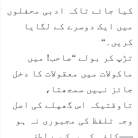
کیا جائے تاکہ ادبی محفلوں
میں ایک دوسرے کے لگایا
کریں۔“
تڑپ کر بولے “صاحب! میں
ماکولات میں معقولات کا دخل
جائز نہیں سمجھتا،
تاوقتیکہ اس گھپلے کی اصل
وجہ تلفظ کی مجبوری نہ ہو
—–کافی کی مہک سے لطف