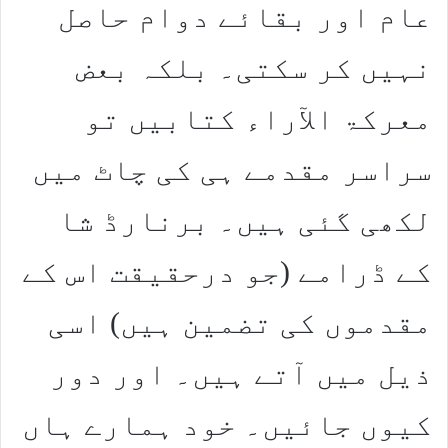
عام اور بقائے دوام حاصل
نہیں کر سکتی۔ بلکہ بعض
معرکۃ الآراء کتابیں تو
سراسر مقدمے ہی کی چاٹ میں
لکھی گئی ہیں۔ برنارڈ شا
کے ڈرامے (جو درحقیقت اس کے
مقدموں کی تضمین ہیں) اسی
ذیل میں آتے ہیں۔ اور دور
کیوں جائیں۔ خود ہمارے ہاں