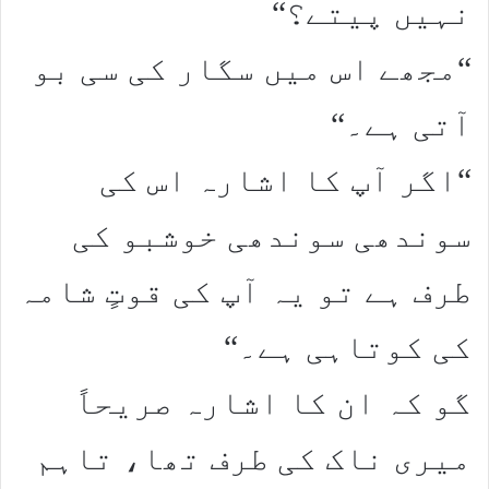
نہیں پیتے؟“
“مجھے اس میں‌ سگار کی سی بو
آتی ہے۔“
“اگر آپ کا اشارہ اس کی
سوندھی سوندھی خوشبو کی
طرف ہے تو یہ آپ کی قوتٍ شامہ
کی کوتاہی ہے۔“
گو کہ ان کا اشارہ صریحاً
میری ناک کی طرف تھا، تاہم