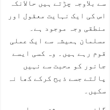
سے بلاوجہ چڑتے ہیں حالانکہ
اس کی ایک نہایت معقول اور
منطقی وجہ موجود ہے۔
مسلمان ہمیشہ سے ایک عملی
قوم رہے ہیں۔ وہ کسی ایسے
جانور کو محبت سے نہیں
پالتے جسے ذبح کرکے کھا نہ
سکیں۔
گانے سے بھی عشق ہے۔ اسی