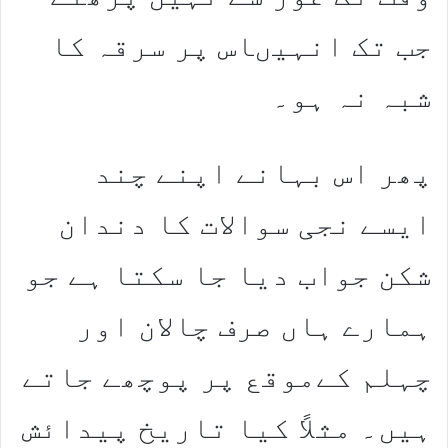
جب تک انہیںاس پر سرقہ کا
شبہ نہ ہو۔
پھر اس بہانے اپنے چند
ایسے نجی سوالات کا دندان
شکن جواب دیا جا سکتا ہے جو
ہمارے ہاں صرف چالان اور
چہلم کےموقع پر پوچھے جاتے
ہیں۔ مثلاً کیا تاریخ پیدائش