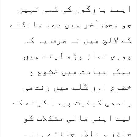
ایسے بزرگوں کی کمی نہیں
جو محض آخر میں دعا مانگنے
کے لالچ میں نہ صرف یہ کہ
پوری نماز پڑھ لیتے ہیں
بلکہ عبادت میں خشوع و
خضوع اور گلے میں رندھی
رندھی کیفیت پیدا کرنے کے
لیے اپنی مالی مشکلات کو
حاضر و ناظر جانتے ہیں۔