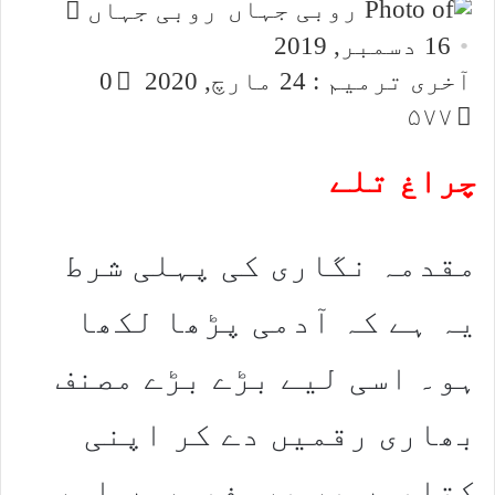
Send
روبی جہاں
an
16 دسمبر, 2019
email
آخری ترمیم : 24 مارچ, 2020
0
۵۷۷
چراغ تلے
مقدمہ نگاری کی پہلی شرط
یہ ہے کہ آدمی پڑھا لکھا
ہو۔ اسی لیے بڑے بڑے مصنف
بھاری رقمیں دے کر اپنی
کتابوں پر پروفیسروں اور