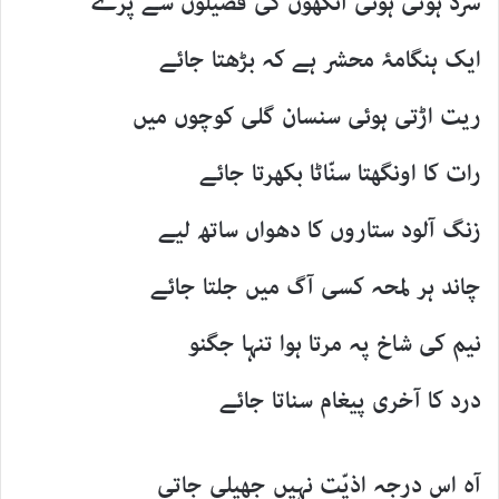
سرد ہوتی ہوئی آنکھوں کی فصیلوں سے پَرے
ایک ہنگامۂ محشر ہے کہ بڑھتا جائے
ریت اڑتی ہوئی سنسان گلی کوچوں میں
رات کا اونگھتا سنّاٹا بکھرتا جائے
زنگ آلود ستاروں کا دھواں ساتھ لیے
چاند ہر لمحہ کسی آگ میں جلتا جائے
نیم کی شاخ پہ مرتا ہوا تنہا جگنو
درد کا آخری پیغام سناتا جائے
آہ اس درجہ اذیّت نہیں جھیلی جاتی