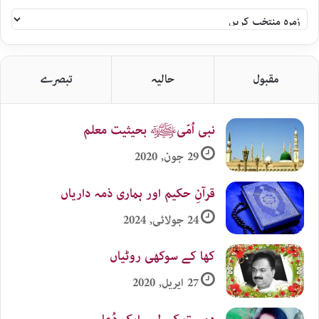
سلام
اردو
زمرہ
جات
مقبول
حالیہ
تبصرے
نبی اُمّیﷺ بحیثیت معلم
29 جون, 2020
قرآنِ حکیم اور ہماری ذمہ داریاں
24 جولائی, 2024
کھا کے سوکھی روٹیاں
27 اپریل, 2020