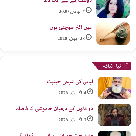
دوست کے لیے ایک دُعا
7 نومبر, 2020
میں اکثر سوچتی ہوں
28 جون, 2020
نیا اضافہ
لباس کی شرعی حیثیت
4 اگست, 2026
دو دلوں کے درمیان خاموشی کا فاصلہ
3 اگست, 2026
وہ درخت جو اپنے سائے سے رُوٹھ گیا