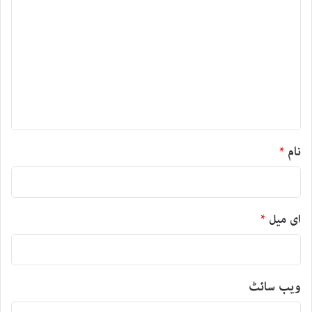
ب
ص
ر
ہ
*
نام
*
ای میل
*
ویب‌ سائٹ