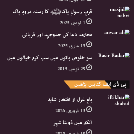
قربِ رسولِ پاکﷺ کا رستہ درودِ پاک
1 نومبر, 2025
محترمہ دعا کی جدوجہد اور قربانی
15 مارچ, 2025
سو خلوص باتوں میں سب کرم خیالوں میں
29 نومبر, 2019
پی ڈی ایف کتابیں پڑھیں
بامِ غزل از افتخار شاہد
13 فروری, 2026
آنکھ میں ڈوبتا شہر
10 فروری, 2025