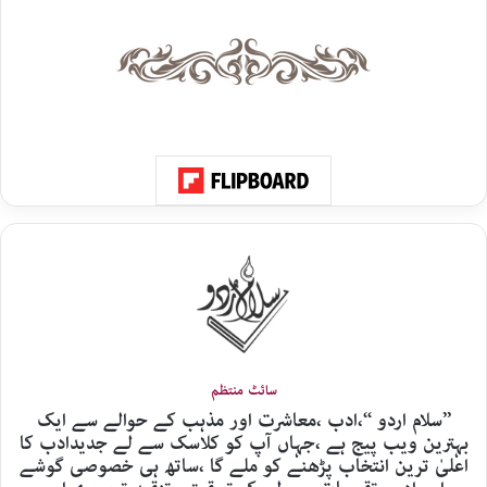
سائٹ منتظم
’’سلام اردو ‘‘،ادب ،معاشرت اور مذہب کے حوالے سے ایک
بہترین ویب پیج ہے ،جہاں آپ کو کلاسک سے لے جدیدادب کا
اعلیٰ ترین انتخاب پڑھنے کو ملے گا ،ساتھ ہی خصوصی گوشے