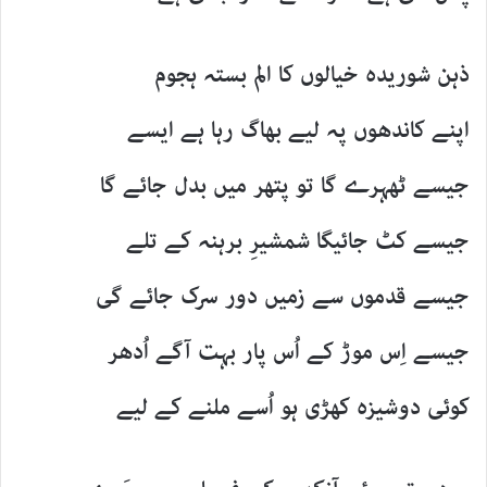
ذہن شوریدہ خیالوں کا الم بستہ ہجوم
اپنے کاندھوں پہ لیے بھاگ رہا ہے ایسے
جیسے ٹھہرے گا تو پتھر میں بدل جائے گا
جیسے کٹ جائیگا شمشیرِ برہنہ کے تلے
جیسے قدموں سے زمیں دور سرک جائے گی
جیسے اِس موڑ کے اُس پار بہت آگے اُدھر
کوئی دوشیزہ کھڑی ہو اُسے ملنے کے لیے