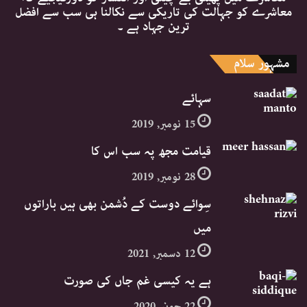
معاشرے کو جہالت کی تاریکی سے نکالنا ہی سب سے افضل
ترین جہاد ہے ۔
مشہور سلام
سہائے
15 نومبر, 2019
قیامت مجھ پہ سب اس کا
28 نومبر, 2019
سِوائے دوست کے دُشمن بھی ہیں باراتوں
میں
12 دسمبر, 2021
ہے یہ کیسی غم جاں کی صورت
22 جون, 2020