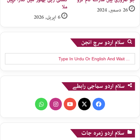
ملا
26 دسمبر, 2024
6 اپریل, 2026
سلام اردو سرچ انجن
Search
for:
سلام اردو سماجی رابطے
WhatsApp
Instagram
YouTube
X
Facebook
سلام اردو زمرہ جات