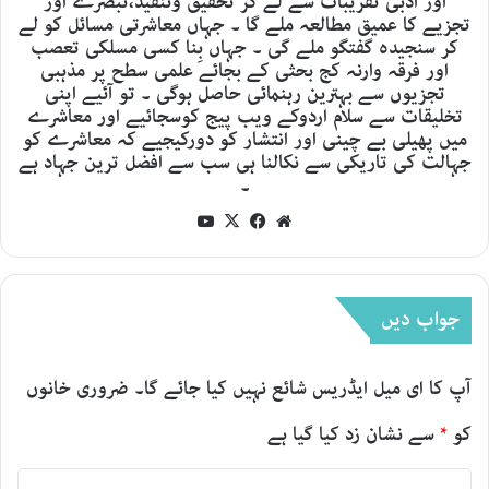
اور ادبی تقریبات سے لے کر تحقیق وتنقید،تبصرے اور
تجزیے کا عمیق مطالعہ ملے گا ۔ جہاں معاشرتی مسائل کو لے
کر سنجیدہ گفتگو ملے گی ۔ جہاں بِنا کسی مسلکی تعصب
اور فرقہ وارنہ کج بحثی کے بجائے علمی سطح پر مذہبی
تجزیوں سے بہترین رہنمائی حاصل ہوگی ۔ تو آئیے اپنی
تخلیقات سے سلام اردوکے ویب پیج کوسجائیے اور معاشرے
میں پھیلی بے چینی اور انتشار کو دورکیجیے کہ معاشرے کو
جہالت کی تاریکی سے نکالنا ہی سب سے افضل ترین جہاد ہے
۔
YouTube
Facebook
X
Website
جواب دیں
آپ کا ای میل ایڈریس شائع نہیں کیا جائے گا۔
ضروری خانوں
کو
*
سے نشان زد کیا گیا ہے
ت