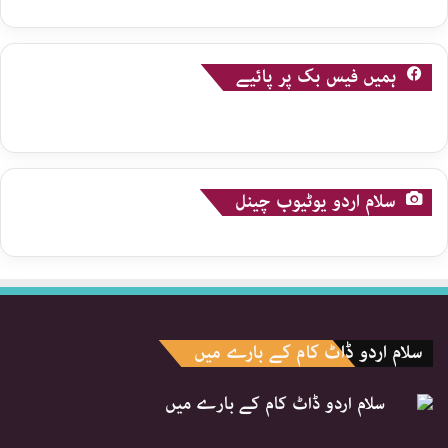
ہمیں فیس بک پر پائیے
سلام اردو یوٹیوب چینل
سلام اردو ڈاٹ کام کے بارے میں