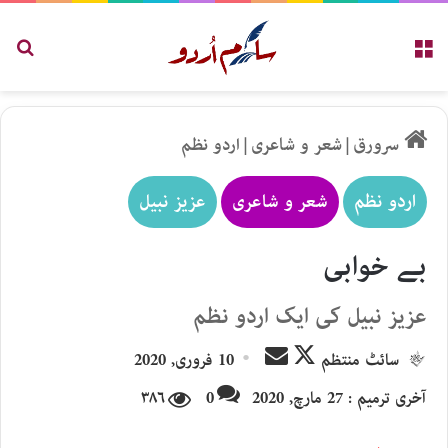
مینو
تلاش
سرورق
|
شعر و شاعری
|
اردو نظم
اردو نظم
شعر و شاعری
عزیز نبیل
بے خوابی
عزیز نبیل کی ایک اردو نظم
Send
Follow
سائٹ منتظم
10 فروری, 2020
an
on
آخری ترمیم : 27 مارچ, 2020
0
۳۸۶
email
X