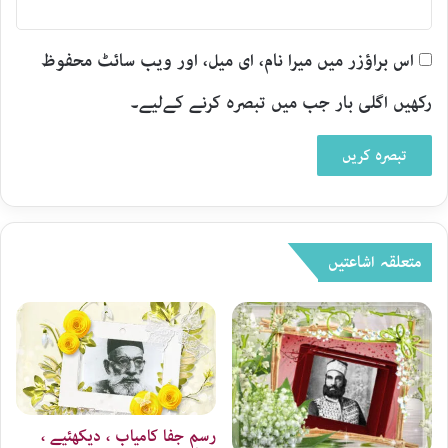
اس براؤزر میں میرا نام، ای میل، اور ویب سائٹ محفوظ
رکھیں اگلی بار جب میں تبصرہ کرنے کےلیے۔
متعلقہ اشاعتیں
رسمِ جفا کامیاب ، دیکھئیے ،