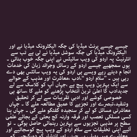
جیسے جیسے پرنٹ میڈیا کی جگہ الیکٹرونک میڈیا نے اور
الیکٹرونگ میڈیا کی جگہ سوشل میڈیا نے لی ہے تب سے
انٹرنیٹ پہ اردو کی ویب سائیٹس نے اپنی جگہ خوب بنائی ۔
یوں سمجھیے جیسے اردو کے رسائل وجرائد زبان کی خدمات
انجا م دیتے رہے ویسے ہی اردو کی یہ ویب سائٹس بھی دے
رہی ہیں ۔ ’’سلام اردو ‘‘،ادب ،معاشرت اور مذہب کے حوالے
سے ایک بہترین ویب پیج ہے ،جہاں آپ کو کلاسک سے لے
جدیدادب کا اعلیٰ ترین انتخاب پڑھنے کو ملے گا ،ساتھ ہی
خصوصی گوشے اور ادبی تقریبات سے لے کر تحقیق
وتنقید،تبصرے اور تجزیے کا عمیق مطالعہ ملے گا ۔ جہاں
معاشرتی مسائل کو لے کر سنجیدہ گفتگو ملے گی ۔ جہاں بِنا
کسی مسلکی تعصب اور فرقہ وارنہ کج بحثی کے بجائے علمی
سطح پر مذہبی تجزیوں سے بہترین رہنمائی حاصل ہوگی ۔ تو
آئیے اپنی تخلیقات سے سلام اردو کے ویب پیج کوسجائیے اور
معاشرے میں پھیلی بے چینی اور انتشار کو دورکیجیے کہ