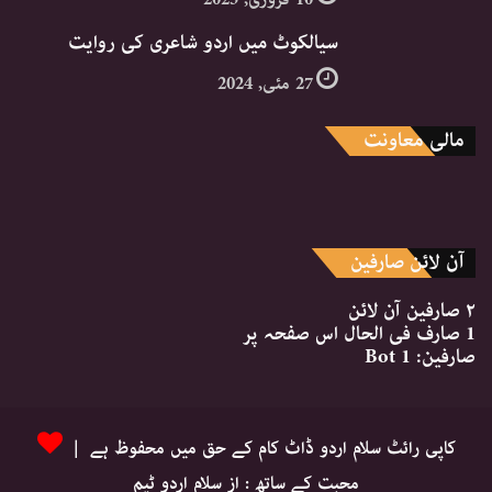
سیالکوٹ میں اردو شاعری کی روایت
27 مئی, 2024
مالی معاونت
آن لائن صارفین
۲ صارفین
آن لائن
1 صارف
فی الحال اس صفحہ پر
صارفین:
1 Bot
کاپی رائٹ سلام اردو ڈاٹ کام کے حق میں محفوظ ہے |
محبت کے ساتھ : از سلام اردو ٹیم