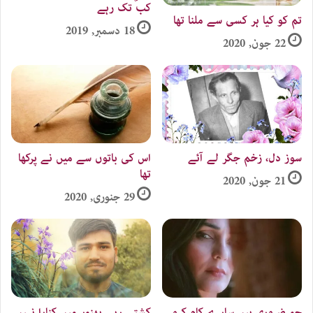
کب تک رہے
تم کو کیا ہر کسی سے ملنا تھا
18 دسمبر, 2019
22 جون, 2020
سوز دل، زخم جگر لے آئے
اس کی باتوں سے میں نے پرکھا
تھا
21 جون, 2020
29 جنوری, 2020
جو ضروری ہیں سارے کام کرو
کشتی رہی بھنور میں کنارا نہیں