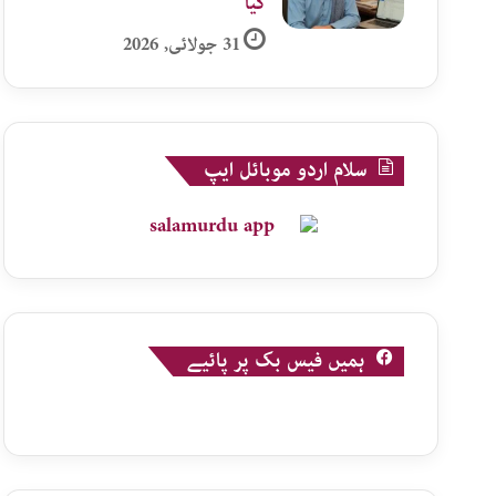
گیا
31 جولائی, 2026
سلام اردو موبائل ایپ
ہمیں فیس بک پر پائیے