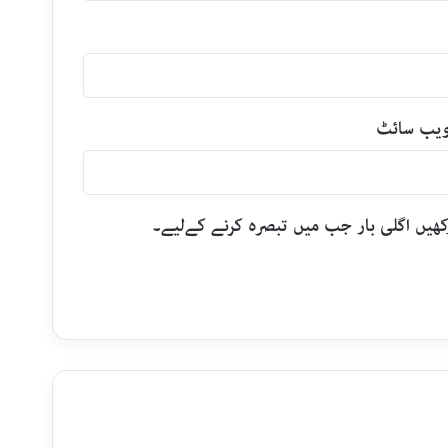
یب‌ سائٹ
رکھیں اگلی بار جب میں تبصرہ کرنے کےلیے۔