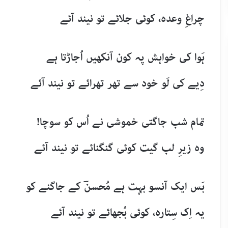
چراغِ وعدہ، کوئی جلائے تو نیند آئے
ہَوا کی خواہش پہ کون آنکھیں اُجاڑتا ہے
دِیے کی لَو خود سے تھر تھرائے تو نیند آئے
تمام شب جاگتی خموشی نے اُس کو سوچا!
وہ زیرِ لب گیت کوئی گنگنائے تو نیند آئے
بَس ایک آنسو بہت ہے مُحسنؔ کے جاگنے کو
یہ اِک سِتارہ، کوئی بُجھائے تو نیند آئے