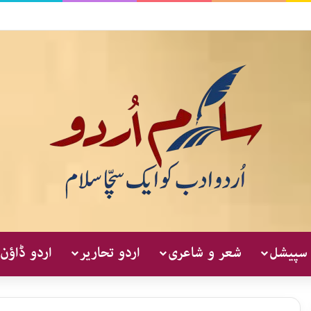
 سپیشل
شعر و شاعری
اردو تحاریر
اردو ڈاؤن 