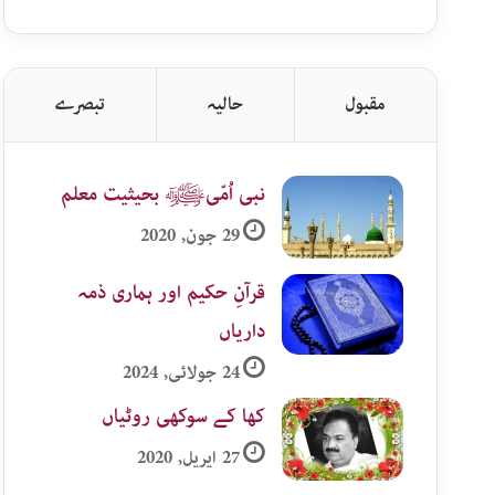
اردو
زمرہ
جات
مقبول
حالیہ
تبصرے
نبی اُمّیﷺ بحیثیت معلم
29 جون, 2020
قرآنِ حکیم اور ہماری ذمہ
داریاں
24 جولائی, 2024
کھا کے سوکھی روٹیاں
27 اپریل, 2020