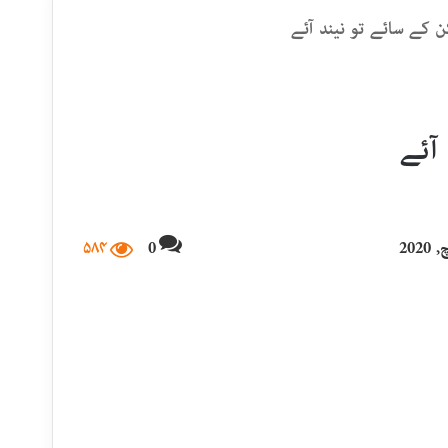
کن کے سائے تو نیند آئے
 آئے
۵۸۴
0