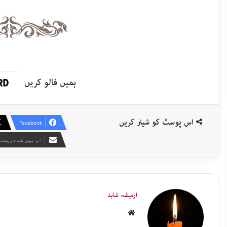
ہمیں فالو کریں
اس پوسٹ کو شیئر کریں
Facebook
ای میل کے ذریعے 
ارمیشہ شاہد
Website