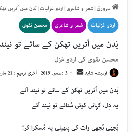
سرورق
|
شعر و شاعری
|
اردو غزلیات
|
بَدن میں اُتریں تھ
اردو غزلیات
شعر و شاعری
محسن نقوی
بَدن میں اُتریں تھکن کے سائے تو نیند
محسن نقوی کی اردو غزل
Send
ارمیشہ شاہد
3 دسمبر, 2019
آخری ترمیم : 21 مارچ, 2020
an
email
بَدن میں اُتریں تھکن کے سائے تو نیند آئے
یہ دِل، کہانی کوئی سُنائے تو نیند آئے
بُجھی بُجھی رات کی ہتھیلی پہ مُسکرا کر!