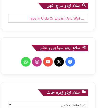
سلام اردو سرچ انجن
Search
for:
سلام اردو سماجی رابطے
WhatsApp
Instagram
YouTube
X
Facebook
سلام اردو زمرہ جات
سلام