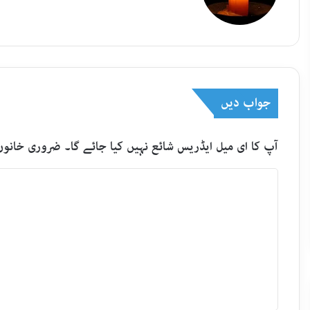
جواب دیں
آپ کا ای میل ایڈریس شائع نہیں کیا جائے گا۔
ضروری خانوں
ت
ب
ص
ر
ہ
*