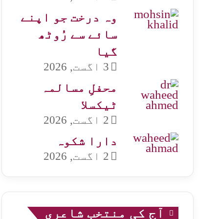
وہ درخت جو اپنے
سائے سے رُوٹھ
گیا
3 اگست, 2026
محفلِ مسالمہ
ٹیکسلا
2 اگست, 2026
دارا شکوہ
2 اگست, 2026
آج کی منتخب شاعری