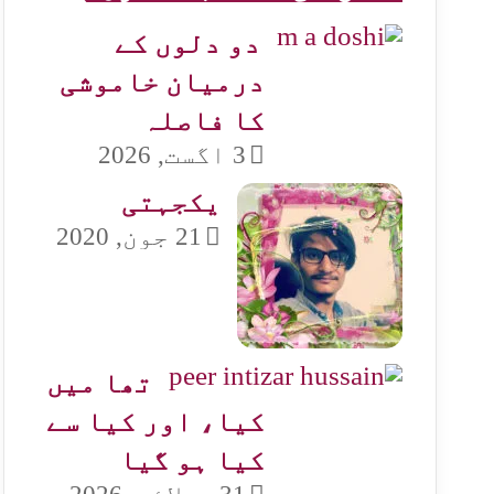
دو دلوں کے
درمیان خاموشی
کا فاصلہ
3 اگست, 2026
یکجہتی
21 جون, 2020
تھا میں
کیا، اور کیا سے
کیا ہو گیا