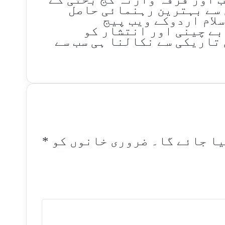
 سے بہترین رہنمائی حاصل
سلام اردوکے ویب پیج
بے چینی اور انتشار کو
تاریکی سے نکالنا ہی سب سے
یا جائے گا۔
ضروری خانوں کو
*