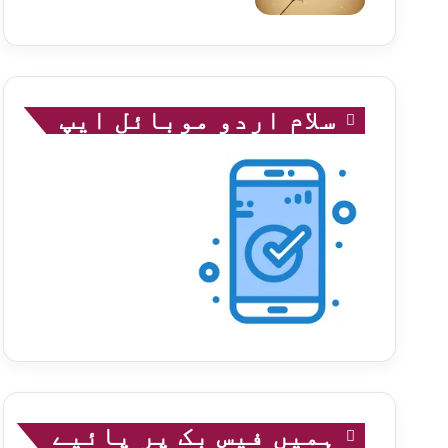
سلام اردو موبائل ایپ
ہمیں فیس بک پر پائیے