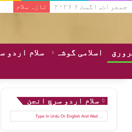
جمعرات, اگست ۶ ۲۰۲۶
تازہ سلام
ورق
اسلامی گوشہ
سلام اردو س
سلام اردو سرچ انجن
Search
for: