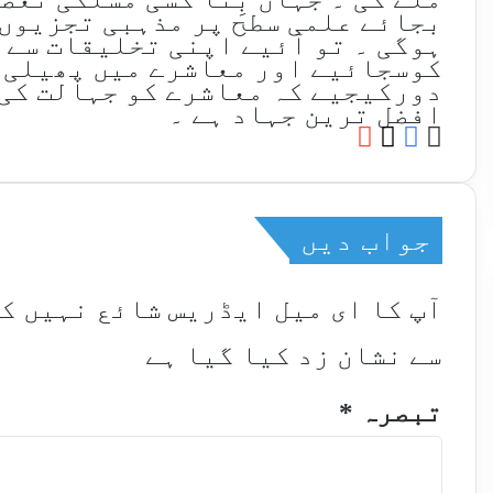
بجائے علمی سطح پر مذہبی تجزیوں
ہوگی ۔ تو آئیے اپنی تخلیقات سے 
کوسجائیے اور معاشرے میں پھیلی 
دورکیجیے کہ معاشرے کو جہالت کی 
افضل ترین جہاد ہے ۔
YouTube
Facebook
Website
X
جواب دیں
آپ کا ای میل ایڈریس شائع نہیں ک
سے نشان زد کیا گیا ہے
تبصرہ
*