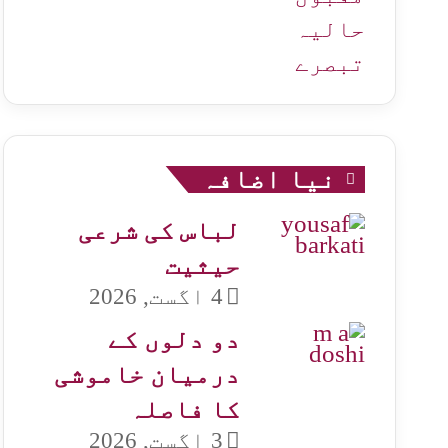
حالیہ
تبصرے
نیا اضافہ
لباس کی شرعی
حیثیت
4 اگست, 2026
دو دلوں کے
درمیان خاموشی
کا فاصلہ
3 اگست, 2026