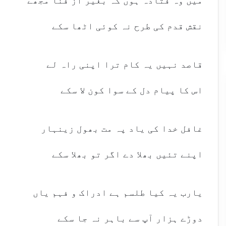
میں وہ فتادہ ہوں کہ بغیر از فنا مجھے
نقش قدم کی طرح نہ کوئی اٹھا سکے
قاصد نہیں یہ کام ترا اپنی راہ لے
اس کا پیام دل کے سوا کون لا سکے
غافل خدا کی یاد پہ مت بھول زینہار
اپنے تئیں بھلا دے اگر تو بھلا سکے
یارب یہ کیا طلسم ہے ادراک و فہم یاں
دوڑے ہزار آپ سے باہر نہ جا سکے