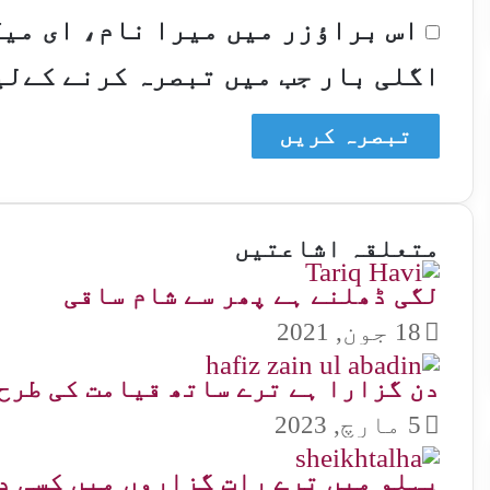
اس براؤزر میں میرا نام، ای می
اگلی بار جب میں تبصرہ کرنے کےلی
متعلقہ اشاعتیں
لگی ڈھلنے ہے پھر سے شام ساقی
18 جون, 2021
دن گزارا ہے ترے ساتھ قیامت کی طرح
5 مارچ, 2023
پہلو میں ترے رات گزاروں میں کسی د