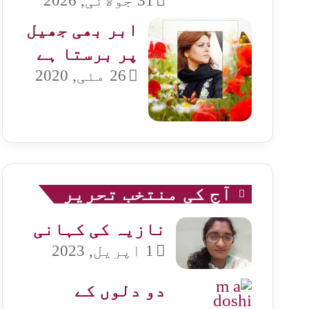
31 جولائی, 2026
ابر بھی جھیل
پر برستا ہے
26 مئی, 2020
آج کی منتخب تحریر
نازیہ کی کہانی
1 اپریل, 2023
دو دلوں کے