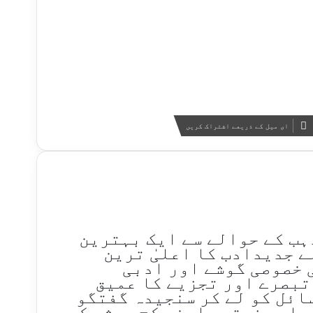
ای میل کے ذریعے اشتراک کریں
ذہب کے حوالے سے ایک بہترین
لے جدیدادب کا اعلیٰ ترین
 خصوصی گوشے اور ادبی
تبصرے اور تجزیے کا عمیق
ائل کو لے کر سنجیدہ گفتگو
ب اور فرقہ وارنہ کج بحثی کے