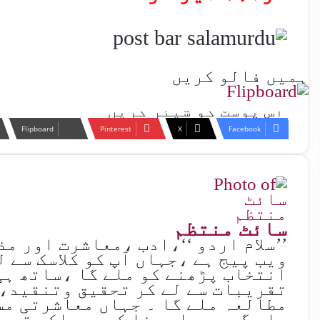
ہمیں فالو کریں
اس پوسٹ کو شیئر کریں
Flipboard
Pinterest
X
Facebook
سائٹ منتظم
’’سلام اردو ‘‘،ادب ،معاشرت اور م
ویب پیج ہے ،جہاں آپ کو کلاسک سے 
انتخاب پڑھنے کو ملے گا ،ساتھ ہی
تقریبات سے لے کر تحقیق وتنقید،
مطالعہ ملے گا ۔ جہاں معاشرتی مس
ملے گی ۔ جہاں بِنا کسی مسلکی تعص