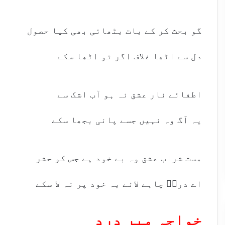
گو بحث کر کے بات بٹھائی بھی کیا حصول
دل سے اٹھا غلاف اگر تو اٹھا سکے
اطفائے نار عشق نہ ہو آب اشک سے
یہ آگ وہ نہیں جسے پانی بجھا سکے
مست شراب عشق وہ بے خود ہے جس کو حشر
اے دردؔ چاہے لائے بہ خود پر نہ لا سکے
خواجہ میر درد