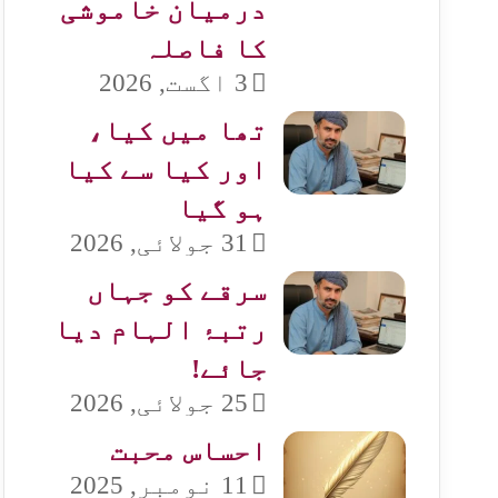
درمیان خاموشی
کا فاصلہ
3 اگست, 2026
تھا میں کیا،
اور کیا سے کیا
ہو گیا
31 جولائی, 2026
سرقے کو جہاں
رتبۂ الہام دیا
جائے!
25 جولائی, 2026
احساس محبت
11 نومبر, 2025