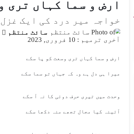
ارض و سما کہاں تری و
خواجہ میر درد کی ایک غزل
w
سائٹ منتظم
n
آخری ترمیم : 10 فروری, 2023
X
ارض و سما کہاں تری وسعت کو پا سکے
میرا ہی دل ہے وہ کہ جہاں تو سما سکے
وحدت میں تیری حرف دوئی کا نہ آ سکے
آئینہ کیا مجال تجھے منہ دکھا سکے