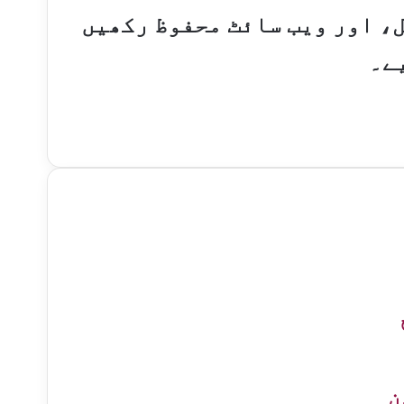
ل، اور ویب سائٹ محفوظ رکھیں
ے۔
ن