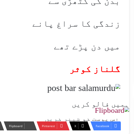
بدن کی گٹھڑی سے
زندگی کا سراغ پانے
میں دن پڑے تھے
گلناز کوثر
ہمیں فالو کریں
اس پوسٹ کو شیئر کریں
Flipboard
Pinterest
X
Facebook