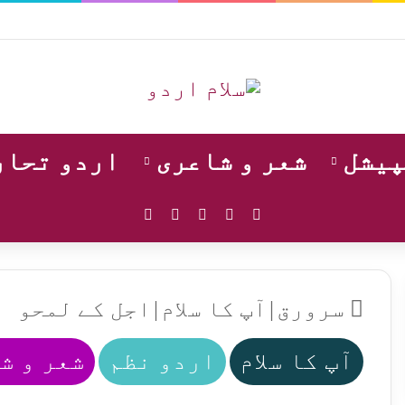
پیشل
شعر و شاعری
اردو تحار
WhatsApp
Instagram
YouTube
Facebook
X
سرورق
|
آپ کا سلام
|
اجل کے لمحو
آپ کا سلام
اردو نظم
شعر و ش