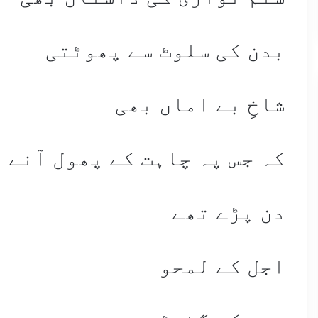
بدن کی سلوٹ سے پھوٹتی
شاخِ بے اماں بھی
کہ جس پہ چاہت کے پھول آنے 
دن پڑے تھے
اجل کے لمحو