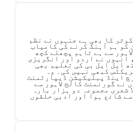
کوثر کا بھی ہے جنہوں نے نظم
کو ہم آہنگ کرنے کی کامیاب
اہور سے ہے تاہم پچھلے کچھ
 انہوں نے اردو اور انگریزی
ھ ایل ایل بی کی تعلیم بھی
ریکٹس کبھی نہیں کی۔ وہ
سرچ اینڈ پبلیکیشن ڈیپارٹمنٹ
 نے گورنمنٹ کالج لاہور سے
ا شعری مجموعہ دو ہزار بارہ
 سے شائع ہوا اور ادبی حلقوں