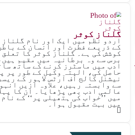
گلناز کوثر
اردو نظم میں ایک اور نام گلناز 
کے ذریعے فطرت اور انسان کے باطن 
کوشش کی ہے۔ گلناز کوثر کا تعلق ل
برس سے وہ برطانیہ میں مقیم ہیں،
ادب میں ماسٹرز کرنے کے ساتھ سات
حاصل کی، البتہ وکیل کے طور پر پ
نیشنل کالج آف آرٹس لاہور کے ری
سے وابستہ رہیں، علاوہ ازیں انہوں
عالمی ادب بھی پڑھایا۔ ان کا پہل
میں ’’خواب کی ہتھیلی پر‘‘ کے نام
میں بہت مقبول ہوا۔
Website