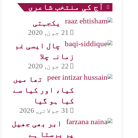
آج کی منتخب شاعری
یکجہتی
21 جون, 2020
چال ایسی غم
زمانہ چلا
22 جون, 2020
تھا میں
کیا، اور کیا سے
کیا ہو گیا
31 جولائی, 2026
ابر بھی جھیل
پر برستا ہے