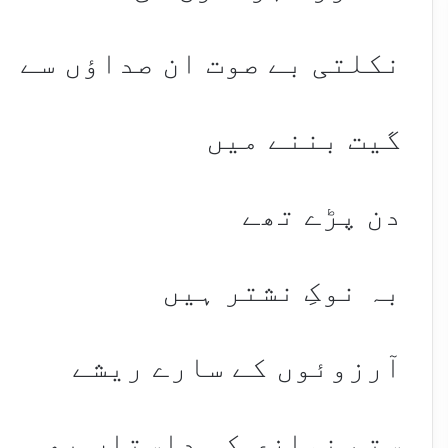
نکلتی بے صوت ان صداؤں سے
گیت بننے میں
دن پڑے تھے
بہ نوکِ نشتر ہیں
آرزوئوں کے سارے ریشے
ستم نوازی کی داستاں بھی