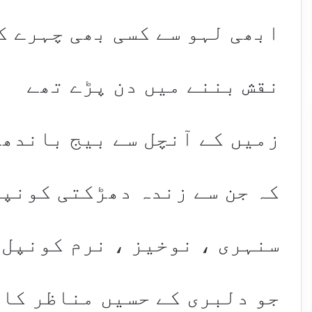
ابھی لہو سے کسی بھی چہرے ک
نقش بننے میں دن پڑے تھے
زمیں کے آنچل سے بیج باندھے
کہ جن سے زندہ دھڑکتی کونپل
سنہری ، نوخیز ، نرم کونپل
جو دلبری کے حسیں مناظر کا 