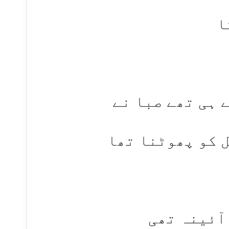
ا
 ہی تھے صبا نے
 کو پھوٹنا تھا
آئینہ تھی