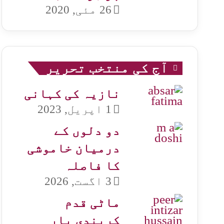
26 مئی, 2020
آج کی منتخب تحریر
نازیہ کی کہانی
1 اپریل, 2023
دو دلوں کے
درمیان خاموشی
کا فاصلہ
3 اگست, 2026
ماٹی قدم
کریندی یار