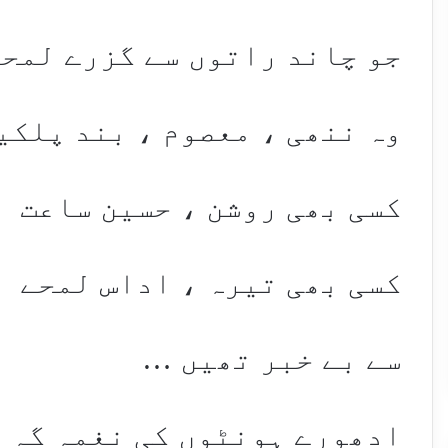
جو چاند راتوں سے گزرے لمحو
وہ ننھی ، معصوم ، بند پلکی
کسی بھی روشن ، حسین ساعت
کسی بھی تیرہ ، اداس لمحے
سے بے خبر تھیں …
ادھورے ہونٹوں کی نغمہ گہ 