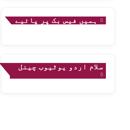
ہمیں فیس بک پر پائیے
سلام اردو یوٹیوب چینل