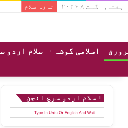
ہفتہ, اگست ۸ ۲۰۲۶
تازہ سلام
ورق
اسلامی گوشہ
سلام اردو س
سلام اردو سرچ انجن
Search
for: