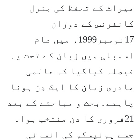
میراث کے تحفظ کی جنرل
کانفرنس کے دوران
17نومبر1999ء میں عام
اسمبلی میں زبان کے تحت یہ
فیصلہ کیاگیا کہ عالمی
مادری زبان کا ایک دِن ہونا
چاہئے۔بحث و مباحثے کے بعد
21فروری کا دن منتخب ہوا۔
جسے یونیسکو کی انسانی