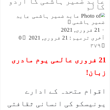
عابد ضمیر ہاشمی کا اردو
کالم
عابد
Send
ضمیر ہاشمی
an
21 فروری, 2021
email
آخری ترمیم : 21 فروری, 2021
0
۳۷۹
21 فروری عالمی یوم مادری
زبان!
اقوام متحدہ کے ادارے
یونیسکو کی انسانی ثقافتی