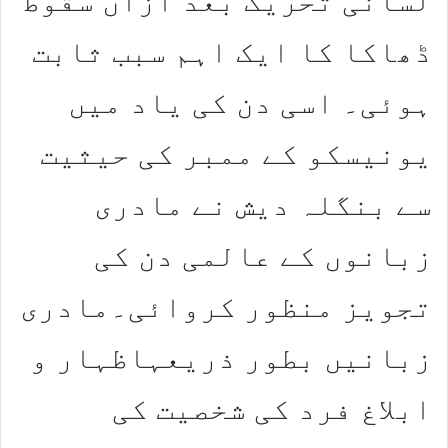
لسانی تحریک بعد ازاں سقوط
ڈھاکا کا ایک اہم سبب ثابت
ہوئی۔ اسی دن کی یاد میں
یونیسکو کے ممبر کی حیثیت
سے بنگلہ دیش نے مادری
زبانوں کے عالمی دن کی
تجویز منظور کروائی۔مادری
زبانیں بطور ذریعہاظہار و
ابلاغ فرد کی شخصیت کی