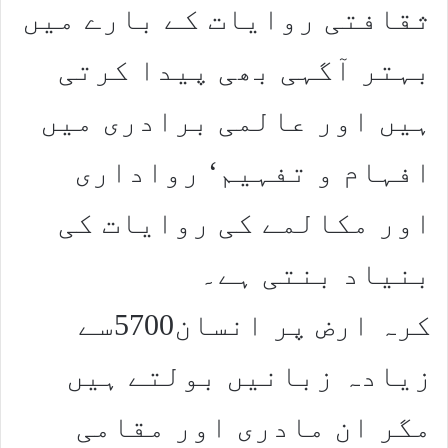
ثقافتی روایات کے بارے میں
بہتر آگہی بھی پیدا کرتی
ہیں اور عالمی برادری میں
افہام و تفہیم‘ رواداری
اور مکالمے کی روایات کی
بنیاد بنتی ہے۔
کرہ ارض پر انسان5700سے
زیادہ زبانیں بولتے ہیں
مگر ان مادری اور مقامی