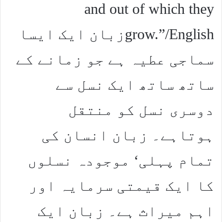
and out of which they
grow.”/Englishزبان ایک ایسا
سماجی عطیہ ہے جو زمانے کے
ساتھ ساتھ ایک نسل سے
دوسری نسل کو منتقل
ہوتاہے۔ زبان انسان کی
تمام پہلی‘ موجودہ نسلوں
کا ایک قیمتی سرمایہ اور
اہم میراث ہے۔ زبان ایک