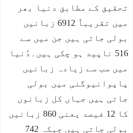
تحقیق کے مطابق دنیا بھر
میں تقریباً 6912 زبانیں
بولی جاتی ہیں جن میں سے
516 ناپید ہو چکی ہیں۔دُنیا
میں سب سے زیادہ زبانیں
پاپوانیوگنی میں بولی
جاتی ہیں جہاں کل زبانوں
کا 12 فیصد یعنی 860 زبانیں
بولی جاتی ہیں جبکہ 742