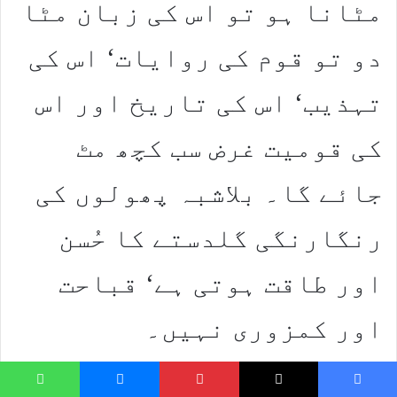
مٹانا ہو تو اس کی زبان مٹا
دو تو قوم کی روایات‘ اس کی
تہذیب‘ اس کی تاریخ اور اس
کی قومیت غرض سب کچھ مٹ
جائے گا۔ بلاشبہ پھولوں کی
رنگارنگی گلدستے کا حُسن
اور طاقت ہوتی ہے‘ قباحت
اور کمزوری نہیں۔
جس قوم کو اپنی کوئی چیز
hatsApp
Messenger
Pinterest
X
Faceboo