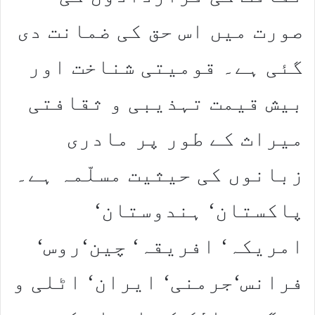
صورت میں اس حق کی ضمانت دی
گئی ہے۔ قومیتی شناخت اور
بیش قیمت تہذیبی و ثقافتی
میراث کے طور پر مادری
زبانوں کی حیثیت مسلّمہ ہے۔
پاکستان‘ ہندوستان‘
امریکہ‘ افریقہ‘ چین‘روس‘
فرانس‘جرمنی‘ ایران‘ اٹلی و