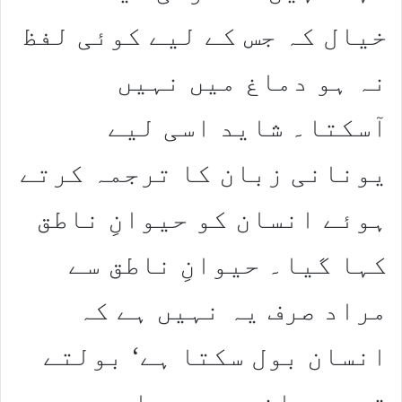
خیال کہ جس کے لیے کوئی لفظ
نہ ہو دماغ میں نہیں
آسکتا۔ شاید اسی لیے
یونانی زبان کا ترجمہ کرتے
ہوئے انسان کو حیوانِ ناطق
کہا گیا۔ حیوانِ ناطق سے
مراد صرف یہ نہیں ہے کہ
انسان بول سکتا ہے‘ بولتے
تو سب جانور ہیں۔ اس سے