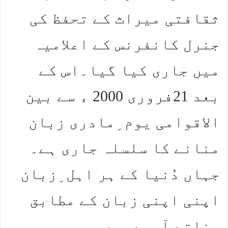
ثقافتی میراث کے تحفظ کی
جنرل کانفرنس کے اعلامیہ
میں جاری کیا گیا۔اس کے
بعد 21فروری 2000 ء سے بین
الاقوامی یوم ِمادری زبان
منانے کا سلسلہ جاری ہے۔
جہاں دُنیا کے ہر اہل ِزبان
اپنی اپنی زبان کے مطابق
مناتے آرہے ہیں۔