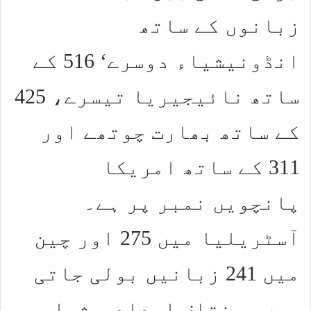
زبانوں کے ساتھ
انڈونیشیاء دوسرے‘ 516 کے
ساتھ نائیجیریا تیسرے، 425
کے ساتھ بھارت چوتھے اور
311 کے ساتھ امریکا
پانچویں نمبر پر ہے۔
آسٹریلیا میں 275 اور چین
میں 241 زبانیں بولی جاتی
ہیں۔ مختلف اعداد و شمار