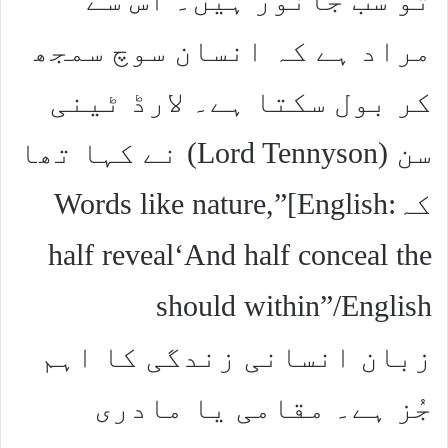
مراد ہے کہ انسان سوچ سمجھ
کر بول سکتا ہے۔ لارڈ ٹینی
سن (Lord Tennyson) نے کہا تھا
کہ:English]”Words like nature,
half reveal‘And half conceal the
should within”/English
زبان انسانی زندگی کا اہم
جُز ہے۔ مقامی یا مادری