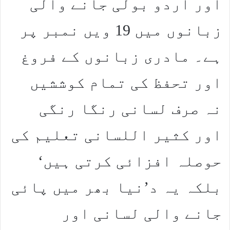
اور اردو بولی جانے والی
زبانوں میں 19 ویں نمبر پر
ہے۔ مادری زبانوں کے فروغ
اور تحفظ کی تمام کوششیں
نہ صرف لسانی رنگا رنگی
اور کثیر اللسانی تعلیم کی
حوصلہ افزائی کرتی ہیں‘
بلکہ یہ د’نیا بھر میں پائی
جانے والی لسانی اور