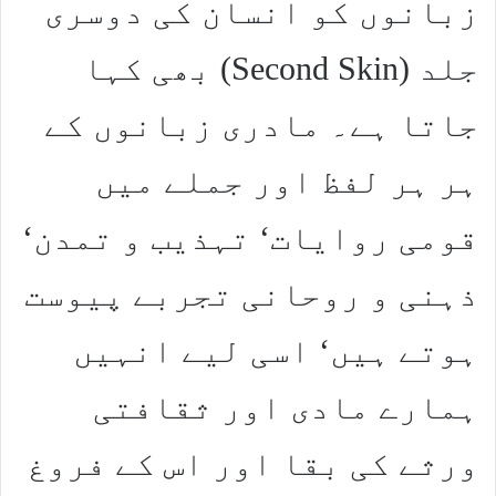
زبانوں کو انسان کی دوسری
جلد (Second Skin) بھی کہا
جاتا ہے۔ مادری زبانوں کے
ہر ہر لفظ اور جملے میں
قومی روایات‘ تہذیب و تمدن‘
ذہنی و روحانی تجربے پیوست
ہوتے ہیں‘ اسی لیے انہیں
ہمارے مادی اور ثقافتی
ورثے کی بقا اور اس کے فروغ