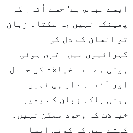
ایسے لباس ہے‘ جسے اُتار کر
پھینکا نہیں جا سکتا۔ زبان
تو انسان کے دل کی
گہرائیوں میں اتری ہوئی
ہوتی ہے۔ یہ خیالات کی حامل
اور آئینہ دار ہی نہیں
ہوتی بلکہ زبان کے بغیر
خیالات کا وجود ممکن نہیں۔
کہتے ہیں کہ کوئی ایسا