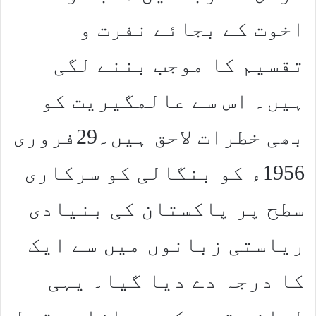
اخوت کے بجائے نفرت و
تقسیم کا موجب بننے لگی
ہیں۔ اس سے عالمگیریت کو
بھی خطرات لاحق ہیں۔29فروری
1956ء کو بنگالی کو سرکاری
سطح پر پاکستان کی بنیادی
ریاستی زبانوں میں سے ایک
کا درجہ دے دیا گیا۔ یہی