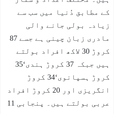
کے مطابق دُنیا میں سب سے
زیادہ بولی جانے والی
مادری زبان چینی ہے جسے 87
کروڑ 30 لاکھ افراد بولتے
ہیں جبکہ 37 کروڑ ہندی‘35
کروڑ ہسپانوی‘34 کروڑ
انگریزی اور 20 کروڑ افراد
عربی بولتے ہیں۔ پنجابی 11