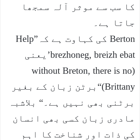
کا سب سے موثر آلہ سمجھا
جاتا ہے۔
Berton کی کہاوت ہے کہ”Help
brezhoneg, breizh ebat’یعنی
(without Breton, there is no
Brittany)“برٹن زبان کے بغیر
برٹنی بھی نہیں ہے۔“ بلاشبہ
مادری زبان کسی بھی انسان
کی ذات اور شناخت کا اہم