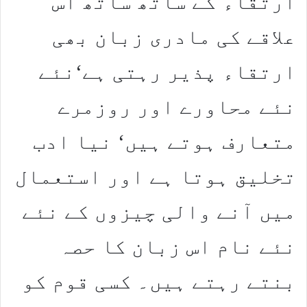
ارتقاء کے ساتھ ساتھ اس
علاقے کی مادری زبان بھی
ارتقاء پذیر رہتی ہے‘نئے
نئے محاورے اور روزمرے
متعارف ہوتے ہیں‘ نیا ادب
تخلیق ہوتا ہے اور استعمال
میں آنے والی چیزوں کے نئے
نئے نام اس زبان کا حصہ
بنتے رہتے ہیں۔ کسی قوم کو