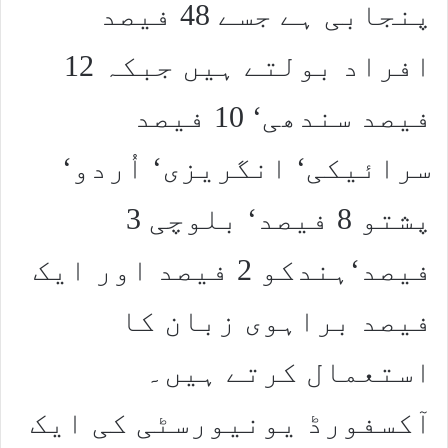
پنجابی ہے جسے 48 فیصد
افراد بولتے ہیں جبکہ 12
فیصد سندھی‘ 10 فیصد
سرائیکی‘ انگریزی‘ اُردو‘
پشتو 8 فیصد‘ بلوچی 3
فیصد‘ہندکو 2 فیصد اور ایک
فیصد براہوی زبان کا
استعمال کرتے ہیں۔
آکسفورڈ یونیورسٹی کی ایک